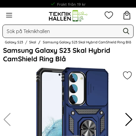
Frakt från 19 kr
Meny
Mina favorit
Sök
Ge
Sök på Teknikhallen
Galaxy S23
Skal
Samsung Galaxy S23 Skal Hybrid CamShield Ring Blå
Hoppa
Samsung Galaxy S23 Skal Hybrid
över
CamShield Ring Blå
Bilder
Mar