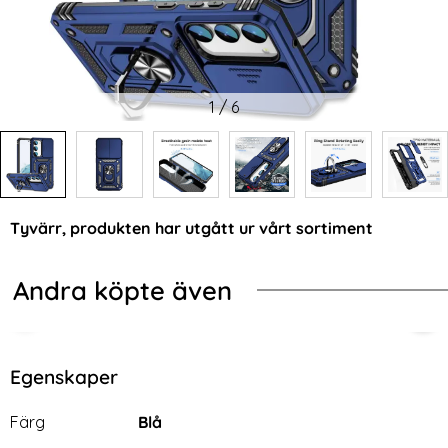
1
/
6
Tyvärr, produkten har utgått ur vårt sortiment
Andra köpte även
-67%
-54%
Safe MagPeak Matt Deep Blue
e 17 MagSafe Skal Transparent - Premium
iPhone 17 Transparent TPU Skal
Sam
Egenskaper
Egenskaper/attribut för denna produkt
Attribut
Värde
Färg
Blå