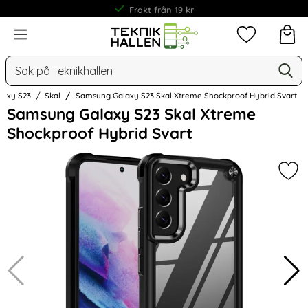
Frakt från 19 kr
Meny
Mina favorit
Sök
Ge
Sök på Teknikhallen
laxy S23
Skal
Samsung Galaxy S23 Skal Xtreme Shockproof Hybrid Svart
Hoppa
Samsung Galaxy S23 Skal Xtreme
över
Shockproof Hybrid Svart
Bilder
Mar