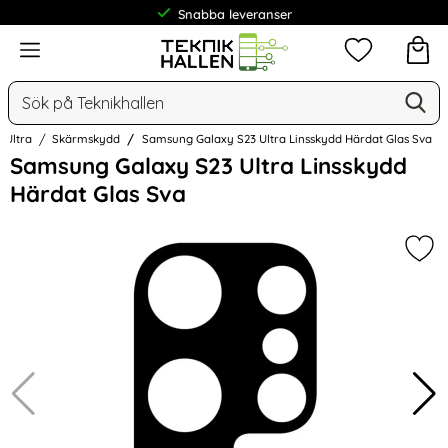
Snabba leveranser
Frakt från 19 kr
Meny
Mina favorit
Sök
Ge
Sök på Teknikhallen
 Ultra
Skärmskydd
Samsung Galaxy S23 Ultra Linsskydd Härdat Glas Sva
Hoppa
Samsung Galaxy S23 Ultra Linsskydd
över
Härdat Glas Sva
Bilder
Mar