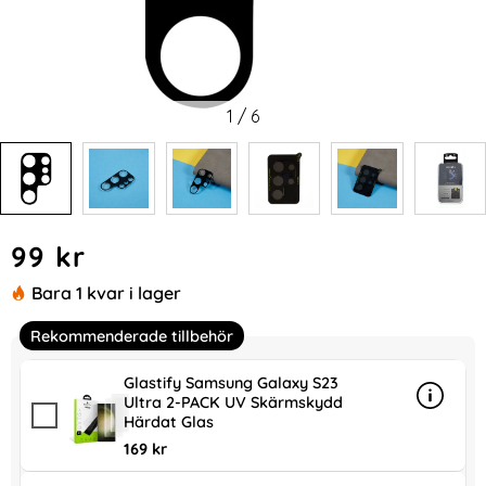
1
/
6
Handla denna produkt Samsung Galaxy S23 Ultra Linsskydd
pris
99 kr
Bara 1 kvar i lager
Rekommenderade tillbehör
Glastify Samsung Galaxy S23
Ultra 2-PACK UV Skärmskydd
Info
mer in
Härdat Glas
169 kr