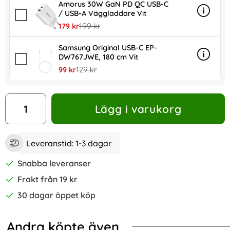
Amorus 30W GaN PD QC USB-C
/ USB-A Väggladdare Vit
Info
mer in
rea pris
tidigare pris
179 kr
199 kr
Samsung Original USB-C EP-
DW767JWE, 180 cm Vit
Info
mer in
rea pris
tidigare pris
99 kr
129 kr
antal
Lägg i varukorg
Leveranstid:
1-3 dagar
Snabba leveranser
Frakt från 19 kr
30 dagar öppet köp
Andra köpte även