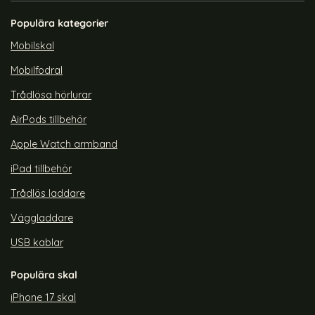
Fodral Litchi Shark Svart
Skal Magic Shield Röd
Art. nr 214245
Art. nr 214358
Populära kategorier
rea pris
rea pris
139 kr
99 kr
d I Härdat Glas - Svart
msung Galaxy S23 Ultra Fodral Litchi Shark Svart
Köp
Samsung Galaxy S23 Ultra S
Köp
DUX
Lagervara
Lagervara
Mobilskal
Tillgänglighet:
Tillgänglighet:
Mobilfodral
Trådlösa hörlurar
AirPods tillbehör
Apple Watch armband
iPad tillbehör
Trådlös laddare
Väggladdare
USB kablar
Populära skal
iPhone 17 skal