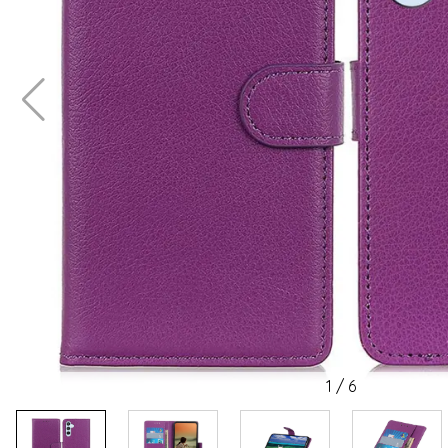
1
/
6