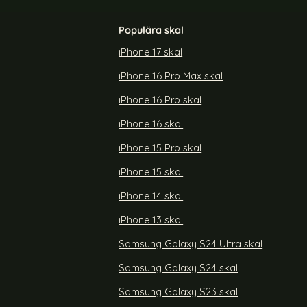
Populära skal
iPhone 17 skal
iPhone 16 Pro Max skal
al Med Tryck
KHAZNEH Samsung Galaxy S26 Fodral Dual
Color Blå
iPhone 16 Pro skal
Art. nr 244237
rea pris
189 kr
iPhone 16 skal
5G Fodral Med Tryck Glittriga Fjärilar
Köp
KHAZNEH Samsung Galaxy S26 F
Köp
Snart slutsåld!
iPhone 15 Pro skal
iPhone 15 skal
iPhone 14 skal
iPhone 13 skal
Samsung Galaxy S24 Ultra skal
Samsung Galaxy S24 skal
Samsung Galaxy S23 skal