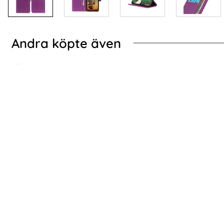
Andra köpte även
ung Galaxy S24 Fodral Läder Litchi Blå
Spigen Galaxy S25 /
Spigen Galaxy S25 / S24 2-PACK GLAS.tR "Ez
Samsung Gala
Fit" Skärmskydd
Art. nr 227482
Art. nr 225672