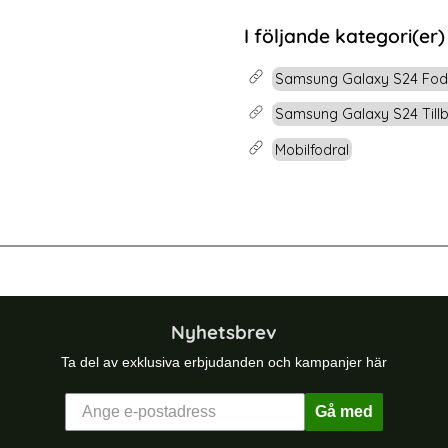
rea pris
179 kr
" Skärmskydd
Samsung Galaxy S24 Fodral Mandala Läder Lila
Köp
CASEME Galaxy 
I följande kategori(er)
Lagervara
Tillgänglighet:
Samsung Galaxy S24 Fod
Samsung Galaxy S24 Till
Mobilfodral
s Fodral Mandala Läder Brun
Samsung Galaxy S25 Edge Fodral C
Nyhetsbrev
Ta del av exklusiva erbjudanden och kampanjer här
Gå med