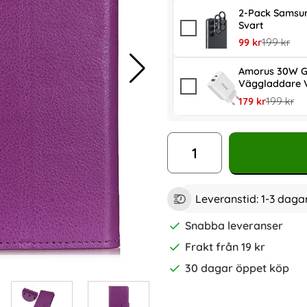
2-Pack Samsun
Svart
rea pris
tidigare pr
99 kr
199 kr
Amorus 30W G
Väggladdare V
rea pris
tidigare p
179 kr
199 kr
antal
Leveranstid:
1-3 daga
Snabba leveranser
Frakt från 19 kr
30 dagar öppet köp