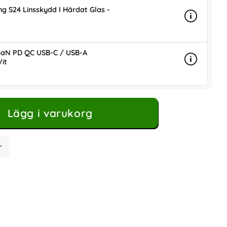
g S24 Linsskydd I Härdat Glas -
Info
mer info 
is
aN PD QC USB-C / USB-A
it
Info
mer info
ris
Lägg i varukorg
r