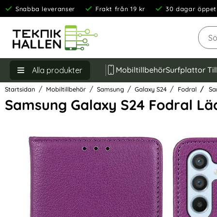
Snabba leveranser
Frakt från 19 kr
30 dagar öppet
Sök
Mobiltillbehör
Surfplattor Ti
Alla produkter
Startsidan
Mobiltillbehör
Samsung
Galaxy S24
Fodral
Sam
Samsung Galaxy S24 Fodral Läde
Hoppa
över
Bilder