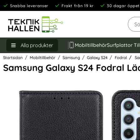
Snabba leveranser
Frakt från 19 kr
30 dagar öppet
Sök
Mobiltillbehör
Surfplattor Ti
Alla produkter
Startsidan
Mobiltillbehör
Samsung
Galaxy S24
Fodral
Sam
Samsung Galaxy S24 Fodral Läd
Hoppa
över
Bilder