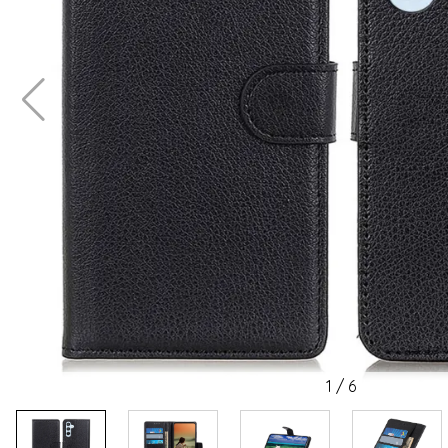
1
/
6