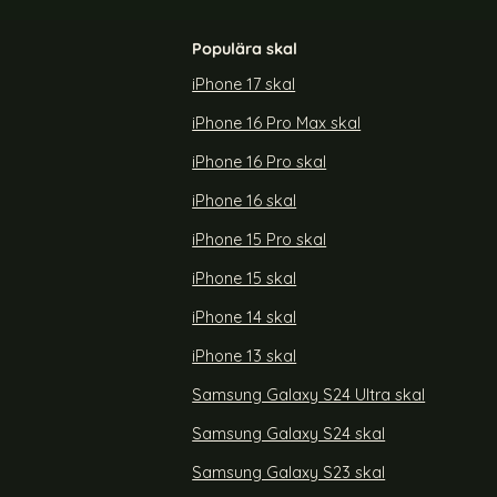
Populära skal
iPhone 17 skal
iPhone 16 Pro Max skal
tra Skal Med
DUX DUCIS Galaxy A55 5G Fodral Skin Pro
a
Roséguld
iPhone 16 Pro skal
Art. nr 228426
rea pris
189 kr
iPhone 16 skal
y S25 Ultra Skal Med Mobilsnöre Rosa
Köp
DUX DUCIS Galaxy A55 5G Fodr
Köp
Snart slutsåld!
iPhone 15 Pro skal
iPhone 15 skal
iPhone 14 skal
iPhone 13 skal
Samsung Galaxy S24 Ultra skal
Samsung Galaxy S24 skal
Samsung Galaxy S23 skal