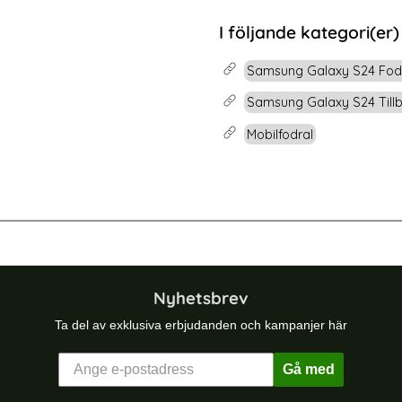
rea pris
99 kr
 pris
tidigare pris
199 kr
t Glas
 Samsung S24 Heltäckande Skärmskydd i Härdat Glas
Köp
2-Pack Samsung S
I följande kategori(er)
Lagervara
Tillgänglighet:
Samsung Galaxy S24 Fod
Samsung Galaxy S24 Till
Mobilfodral
-21%
y S25 Linsskydd Glitter Colorful
ENKAY Samsung Galaxy S25 Ultra Ska
Nyhetsbrev
Ta del av exklusiva erbjudanden och kampanjer här
Gå med