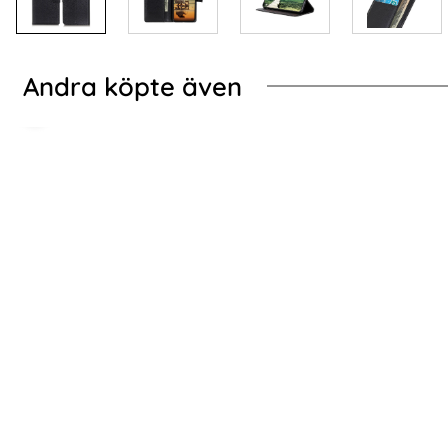
Andra köpte även
-70%
-76%
 Katt
ung Galaxy S24 Fodral Med Magnetisk Stängning Blå
2-Pack Samsung S24
2-Pack Samsung S24 - Skärmskydd i Härdat
2-PACK 
Glas
Skär
Art. nr 227580
Art. nr 227622