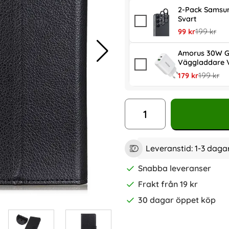
2-Pack Samsun
Svart
rea pris
tidigare pr
99 kr
199 kr
Amorus 30W G
Väggladdare V
rea pris
tidigare p
179 kr
199 kr
antal
Leveranstid:
1-3 daga
Snabba leveranser
Frakt från 19 kr
30 dagar öppet köp