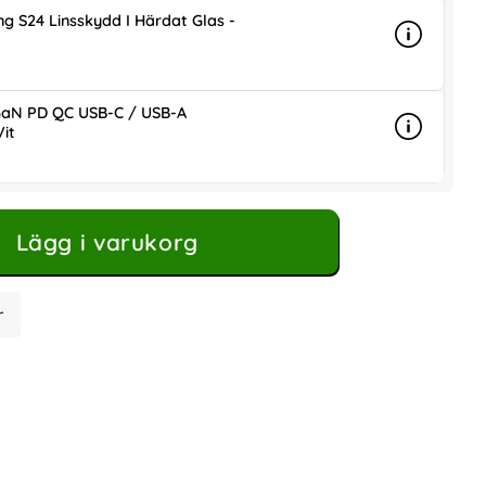
g S24 Linsskydd I Härdat Glas -
Info
mer info 
is
aN PD QC USB-C / USB-A
it
Info
mer info
ris
Lägg i varukorg
r