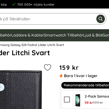
 köp
700 000+ nöjda kunder
Sök på Teknikhallen
Gen
llbehör
Laddare & Kablar
Smartwatch Tillbehör
Ljud & Bild
Gam
sung Galaxy S24 Fodral Läder Litchi Svart
er Litchi Svart
Handla denna produkt Samsu
pris
159 kr
Markera samsung Galaxy S24 Fodral
Bara 1 kvar i lager
Rekommenderade tillbehö
2-Pack Samsun
rea pris
tidigare pr
59 kr
199 kr