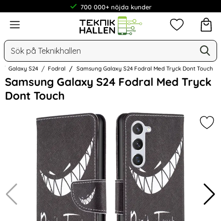
700 000+ nöjda kunder
Meny
Mina favorit
Sök
Ge
Sök på Teknikhallen
Galaxy S24
Fodral
Samsung Galaxy S24 Fodral Med Tryck Dont Touch
Hoppa
Samsung Galaxy S24 Fodral Med Tryck
över
Dont Touch
Bilder
Mar