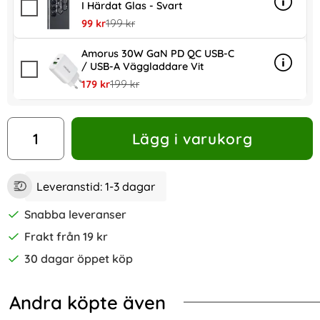
I Härdat Glas - Svart
Info
mer inf
rea pris
tidigare pris
99 kr
199 kr
Amorus 30W GaN PD QC USB-C
/ USB-A Väggladdare Vit
Info
mer in
rea pris
tidigare pris
179 kr
199 kr
antal
Lägg i varukorg
Leveranstid:
1-3 dagar
Snabba leveranser
Frakt från 19 kr
30 dagar öppet köp
Andra köpte även