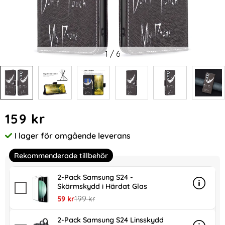
1
/
6
Handla denna produkt Samsung Galaxy S24 Fodral Med Try
pris
159 kr
I lager för omgående leverans
Tillgänglighet:
Rekommenderade tillbehör
2-Pack Samsung S24 -
Skärmskydd i Härdat Glas
Info
mer in
rea pris
tidigare pris
59 kr
199 kr
2-Pack Samsung S24 Linsskydd