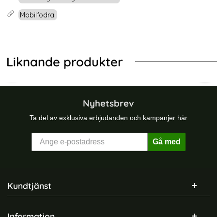
Mobilfodral
Liknande produkter
-23%
o Läder Brun
amsung Galaxy S25 Skal Med Mobilsnöre Rosa
GKK Samsung Galaxy S26 Ultra Skal
DUX
Nyhetsbrev
Ta del av exklusiva erbjudanden och kampanjer här
Gå med
Sidfot Blandad info och länkar
Kundtjänst
Information