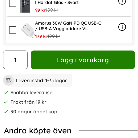
I Härdat Glas - Svart
Info
mer inf
rea pris
tidigare pris
99 kr
199 kr
Amorus 30W GaN PD QC USB-C
/ USB-A Väggladdare Vit
Info
mer in
rea pris
tidigare pris
179 kr
199 kr
antal
Lägg i varukorg
Leveranstid:
1-3 dagar
Snabba leveranser
Frakt från 19 kr
30 dagar öppet köp
Andra köpte även