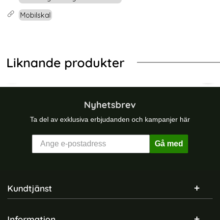
Mobilskal
Liknande produkter
er Blå
UCIS Samsung Galaxy S23 Ultra Fodral Skin Pro Svart
Samsung Galaxy A16 Skal Liquid Sili
GKK 
Nyhetsbrev
Ta del av exklusiva erbjudanden och kampanjer här
Gå med
Sidfot Blandad info och länkar
Kundtjänst
Information