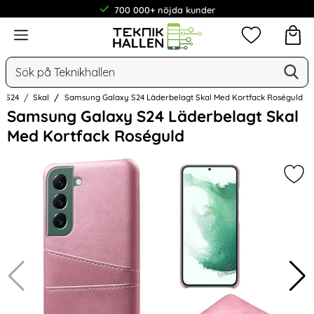
700 000+ nöjda kunder
Meny
Mina favorit
Sök
Ge
Sök på Teknikhallen
y S24
Skal
Samsung Galaxy S24 Läderbelagt Skal Med Kortfack Roséguld
Hoppa
Samsung Galaxy S24 Läderbelagt Skal
över
Med Kortfack Roséguld
Bilder
Mar