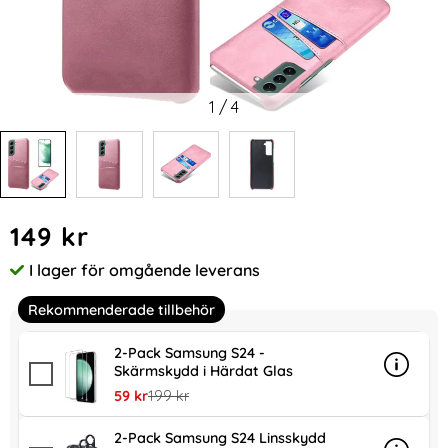
1
/
4
Handla denna produkt Samsung Galaxy S24 Läderbelagt Sk
pris
149 kr
I lager för omgående leverans
Tillgänglighet:
Rekommenderade tillbehör
2-Pack Samsung S24 -
Skärmskydd i Härdat Glas
Info
mer in
rea pris
tidigare pris
59 kr
199 kr
2-Pack Samsung S24 Linsskydd