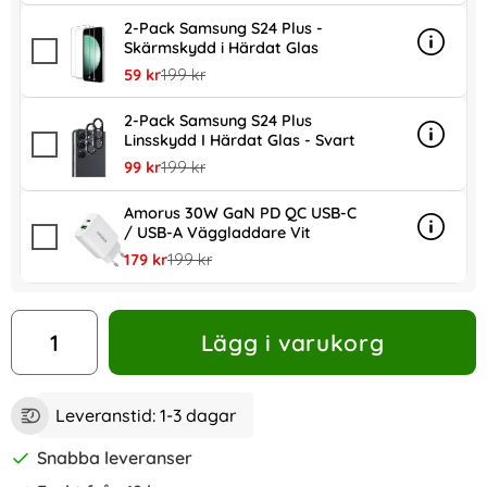
2-Pack Samsung S24 Plus -
Skärmskydd i Härdat Glas
Info
mer in
rea pris
tidigare pris
59 kr
199 kr
2-Pack Samsung S24 Plus
Linsskydd I Härdat Glas - Svart
Info
mer inf
rea pris
tidigare pris
99 kr
199 kr
Amorus 30W GaN PD QC USB-C
/ USB-A Väggladdare Vit
Info
mer in
rea pris
tidigare pris
179 kr
199 kr
antal
Lägg i varukorg
Leveranstid:
1-3 dagar
Snabba leveranser