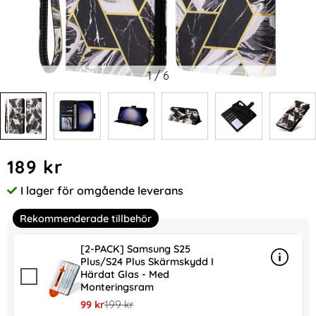
1
/
6
Handla denna produkt Samsung Galaxy S24 Plus Fodral Lä
pris
189 kr
I lager för omgående leverans
Tillgänglighet:
Rekommenderade tillbehör
[2-PACK] Samsung S25
Plus/S24 Plus Skärmskydd I
Info
mer in
Härdat Glas - Med
Monteringsram
rea pris
tidigare pris
99 kr
199 kr