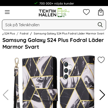
700 000+ nöjda kunder
Meny
Mina favorit
Sök
Ge
Sök på Teknikhallen
axy S24 Plus
Fodral
Samsung Galaxy S24 Plus Fodral Läder Marmor Svart
Hoppa
Samsung Galaxy S24 Plus Fodral Läder
över
Marmor Svart
Bilder
Mar