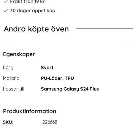
Frakt från 19 kr
30 dagar öppet köp
Andra köpte även
-50%
-76%
er Marmor Blå
ng Galaxy S24 Plus Skal Ring Svart/Röd
2-Pack Samsung S24 Plus Linsskydd 
2-P
Egenskaper
Egenskaper/attribut för denna produkt
Attribut
Värde
Färg
Svart
Material
PU-Läder, TPU
Passar till
Samsung Galaxy S24 Plus
Produktinformation
SKU:
226668
2-Pack Samsung S24 Plus
2-PACK Samsung S24 Plus
Linsskydd I Härdat Glas -
Heltäckande Skärmskydd i