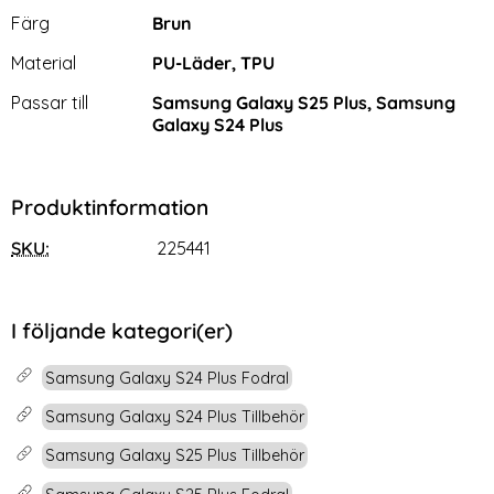
Egenskaper/attribut för denna produkt
Attribut
Värde
Färg
Brun
Material
PU-Läder, TPU
Passar till
Samsung Galaxy S25 Plus, Samsung
Galaxy S24 Plus
Produktinformation
iPhone 16 Pro Skal MagSafe
NILLKIN Samsung Galaxy S25
SKU:
225441
TPU/Akryl Transparent
Edge Skal Frosted Shield Blå
Art. nr 233926
Art. nr 238469
rea pris
rea pris
119 kr
159 kr
tidigare pris
tidigare pris
139 kr
199 kr
er Multifunktionell Brun
Phone 16 Pro Skal MagSafe TPU/Akryl Transparent
Köp
NILLKIN Samsung Galaxy S25 Edg
Köp
Snart slutsåld!
Lagervara
I följande kategori(er)
Tillgänglighet:
Samsung Galaxy S24 Plus Fodral
Samsung Galaxy S24 Plus Tillbehör
Samsung Galaxy S25 Plus Tillbehör