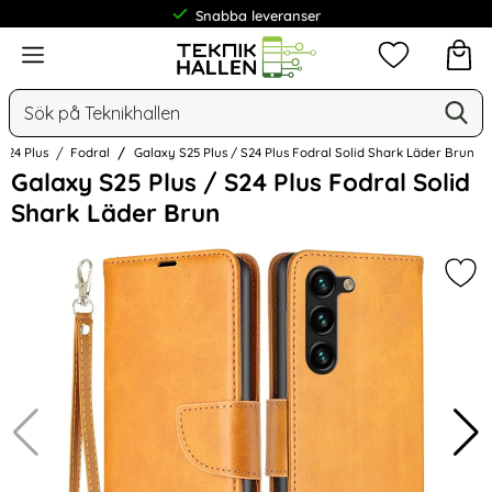
Frakt från 19 kr
Meny
Mina favorit
Sök
Ge
Sök på Teknikhallen
S24 Plus
Fodral
Galaxy S25 Plus / S24 Plus Fodral Solid Shark Läder Brun
Hoppa
Galaxy S25 Plus / S24 Plus Fodral Solid
över
Shark Läder Brun
Bilder
Mark