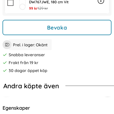
DW767JWE, 180 cm Vit
Info
mer in
rea pris
tidigare pris
99 kr
129 kr
Bevaka
Prel. i lager:
Okänt
Snabba leveranser
Frakt från 19 kr
30 dagar öppet köp
Andra köpte även
-14%
-20%
r Marmor Lila
g Galaxy S24 Plus Fodral Läder Multifunktionell Brun
iPhone 16 Pro Skal MagSafe TPU/Ak
NIL
Egenskaper