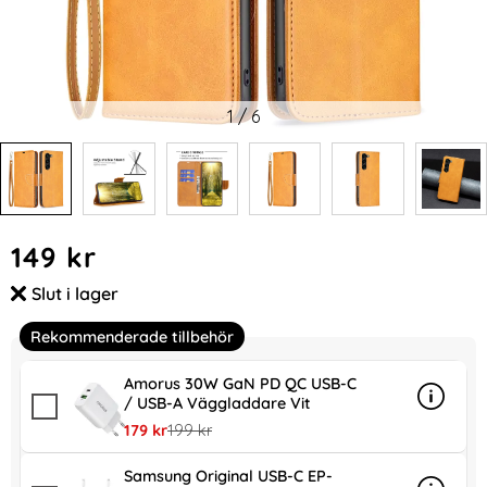
1
/
6
Handla denna produkt Galaxy S25 Plus / S24 Plus Fodral So
pris
149 kr
Slut i lager
Tillgänglighet:
Rekommenderade tillbehör
Amorus 30W GaN PD QC USB-C
/ USB-A Väggladdare Vit
Info
mer in
rea pris
tidigare pris
179 kr
199 kr
Samsung Original USB-C EP-