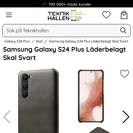
700 000+ nöjda kunder
Meny
Mina favorit
Sök
Ge
Sök på Teknikhallen
Galaxy S24 Plus
Skal
Samsung Galaxy S24 Plus Läderbelagt Skal Svart
Hoppa
Samsung Galaxy S24 Plus Läderbelagt
över
Skal Svart
Bilder
Mar