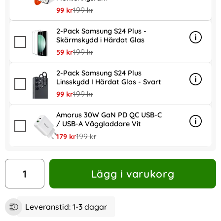
rea pris
tidigare pris
99 kr
199 kr
2-Pack Samsung S24 Plus -
Skärmskydd i Härdat Glas
Info
mer in
rea pris
tidigare pris
59 kr
199 kr
2-Pack Samsung S24 Plus
Linsskydd I Härdat Glas - Svart
Info
mer inf
rea pris
tidigare pris
99 kr
199 kr
Amorus 30W GaN PD QC USB-C
/ USB-A Väggladdare Vit
Info
mer in
rea pris
tidigare pris
179 kr
199 kr
antal
Lägg i varukorg
Leveranstid:
1-3 dagar