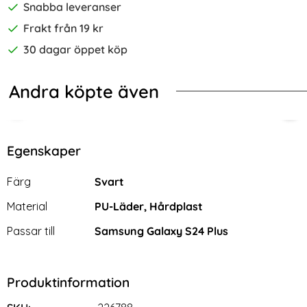
Snabba leveranser
Frakt från 19 kr
30 dagar öppet köp
Andra köpte även
-76%
-50%
yck Glass
alaxy S24 Plus Skal Härdat Glas Electroplate Leopard
2-PACK Samsung S24 Plus Heltäcka
2-P
Egenskaper
Egenskaper/attribut för denna produkt
Attribut
Värde
Färg
Svart
Material
PU-Läder, Hårdplast
Passar till
Samsung Galaxy S24 Plus
Produktinformation