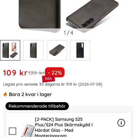
1
/
4
Handla denna produkt Samsung Galaxy S24 Plus Läderbelag
rea pris
109 kr
tidigare pris
Priset är nedsatt med
139 kr
- 22%
Prishistorik
Lägsta pris senaste 30 dagarna är 109 kr (2026-07-08)
Bara 2 kvar i lager
Rekommenderade tillbehör
[2-PACK] Samsung S25
Plus/S24 Plus Skärmskydd I
Info
mer in
Härdat Glas - Med
Monteringsram