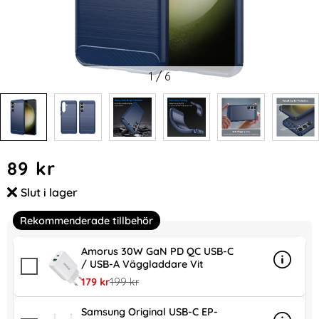
1
/
6
Handla denna produkt Samsung Galaxy S25 Plus / S24 Plus S
pris
89 kr
Slut i lager
Tillgänglighet:
Rekommenderade tillbehör
Amorus 30W GaN PD QC USB-C
/ USB-A Väggladdare Vit
Info
mer in
rea pris
tidigare pris
179 kr
199 kr
Samsung Original USB-C EP-