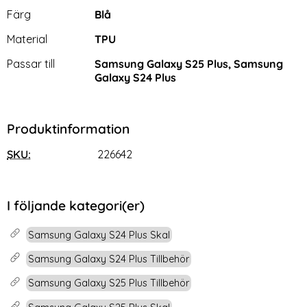
Egenskaper/attribut för denna produkt
Attribut
Värde
Färg
Blå
Material
TPU
Passar till
Samsung Galaxy S25 Plus, Samsung
Galaxy S24 Plus
Produktinformation
DUX DUCIS iPhone 16 Pro
Nokia 9 PureView - Litchi
SKU:
226642
Skärmskydd Härdat Glas
Plånboksfodral - Röd
Art. nr 231095
Art. nr 5978
Privacy
rea pris
rea pris
149 kr
69 kr
tidigare pris
119 kr
Litchi Textur Svart
UCIS iPhone 16 Pro Skärmskydd Härdat Glas Privacy
Köp
Nokia 9 PureView - Litchi 
Köp
Lagervara
Lagervara
I följande kategori(er)
Tillgänglighet:
Tillgänglighet:
Samsung Galaxy S24 Plus Skal
Samsung Galaxy S24 Plus Tillbehör
Samsung Galaxy S25 Plus Tillbehör