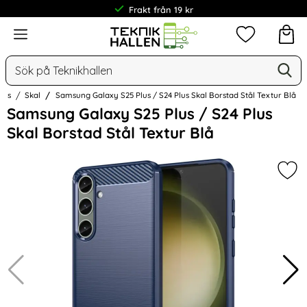
Frakt från 19 kr
Meny
Mina favorit
Sök
Ge
Sök på Teknikhallen
lus
Skal
Samsung Galaxy S25 Plus / S24 Plus Skal Borstad Stål Textur Blå
Hoppa
Samsung Galaxy S25 Plus / S24 Plus
över
Skal Borstad Stål Textur Blå
Bilder
Mark