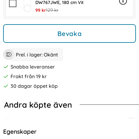
DW767JWE, 180 cm Vit
Info
mer in
rea pris
tidigare pris
99 kr
129 kr
Bevaka
Prel. i lager:
Okänt
Snabba leveranser
Frakt från 19 kr
30 dagar öppet köp
Andra köpte även
-42%
roof Hybrid Skal Transparent
g Galaxy S24 Plus Skal Litchi Textur Svart
DUX DUCIS iPhone 16 Pro Skärmskyd
Noki
Egenskaper