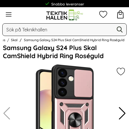
Frakt från 19 kr
Meny
Mina favorit
Sök
Ge
Sök på Teknikhallen
Plus
Skal
Samsung Galaxy S24 Plus Skal CamShield Hybrid Ring Roséguld
Hoppa
Samsung Galaxy S24 Plus Skal
över
CamShield Hybrid Ring Roséguld
Bilder
Mar