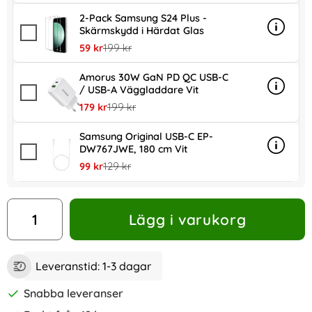
2-Pack Samsung S24 Plus -
Skärmskydd i Härdat Glas
Info
mer in
rea pris
tidigare pris
59 kr
199 kr
Amorus 30W GaN PD QC USB-C
/ USB-A Väggladdare Vit
Info
mer in
rea pris
tidigare pris
179 kr
199 kr
Samsung Original USB-C EP-
DW767JWE, 180 cm Vit
Info
mer in
rea pris
tidigare pris
99 kr
129 kr
antal
Lägg i varukorg
Leveranstid:
1-3 dagar
Snabba leveranser