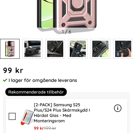
1
/
6
Handla denna produkt Samsung Galaxy S24 Plus Skal CamSh
pris
99 kr
I lager för omgående leverans
Tillgänglighet:
Rekommenderade tillbehör
[2-PACK] Samsung S25
Plus/S24 Plus Skärmskydd I
Info
mer in
Härdat Glas - Med
Monteringsram
rea pris
tidigare pris
99 kr
199 kr