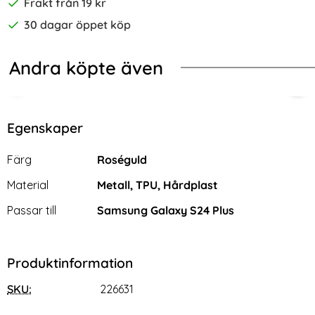
Frakt från 19 kr
30 dagar öppet köp
Andra köpte även
-20%
-20%
hield TPU Ljus Blå
alaxy S24 Plus Skal Härdat Glas Electroplate Blue Ocean
Samsung Galaxy S24 Plus Skal CamS
Sam
Egenskaper
Egenskaper/attribut för denna produkt
Attribut
Värde
Färg
Roséguld
Material
Metall, TPU, Hårdplast
Passar till
Samsung Galaxy S24 Plus
Produktinformation
SKU:
226631
Samsung Galaxy S24 Plus
Samsung Galaxy S24 Plus
Skal CamShield Hybrid Ring
Skal CamShield Hybrid Ring