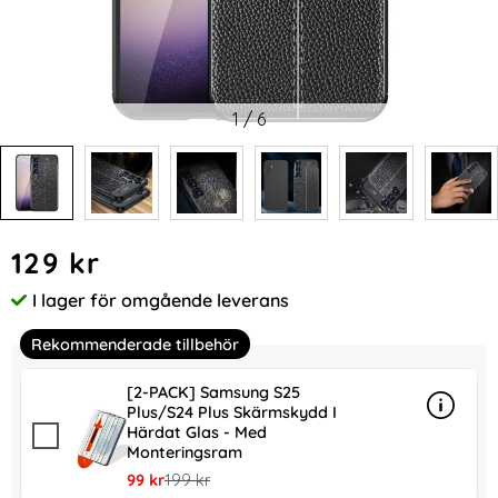
1
/
6
Handla denna produkt Samsung Galaxy S24 Plus Skal Litchi 
pris
129 kr
I lager för omgående leverans
Tillgänglighet:
Rekommenderade tillbehör
[2-PACK] Samsung S25
Plus/S24 Plus Skärmskydd I
Info
mer in
Härdat Glas - Med
Monteringsram
rea pris
tidigare pris
99 kr
199 kr