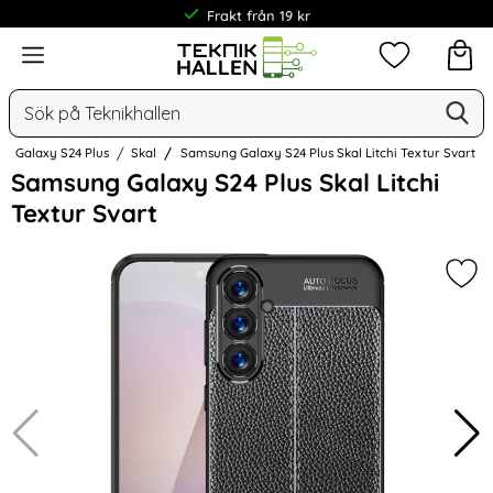
Frakt från 19 kr
Meny
Mina favorit
Sök
Ge
Sök på Teknikhallen
Galaxy S24 Plus
Skal
Samsung Galaxy S24 Plus Skal Litchi Textur Svart
Hoppa
Samsung Galaxy S24 Plus Skal Litchi
över
Textur Svart
Bilder
Mark