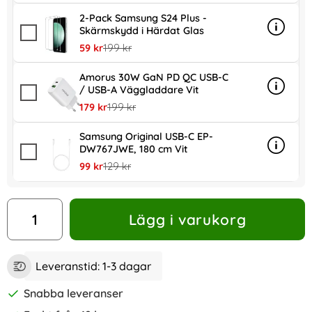
2-Pack Samsung S24 Plus -
Skärmskydd i Härdat Glas
Info
mer in
rea pris
tidigare pris
59 kr
199 kr
Amorus 30W GaN PD QC USB-C
/ USB-A Väggladdare Vit
Info
mer in
rea pris
tidigare pris
179 kr
199 kr
Samsung Original USB-C EP-
DW767JWE, 180 cm Vit
Info
mer in
rea pris
tidigare pris
99 kr
129 kr
antal
Lägg i varukorg
Leveranstid:
1-3 dagar
Snabba leveranser