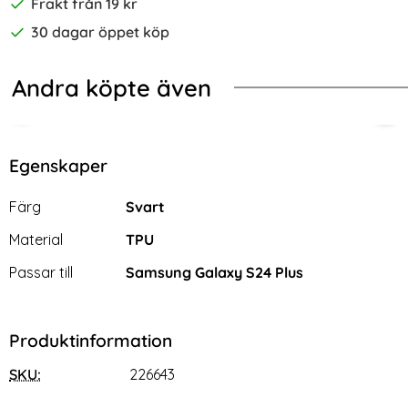
Frakt från 19 kr
30 dagar öppet köp
Andra köpte även
-25%
-22%
ryck Spetsblomma
E Galaxy S24 Plus Fodral Flip Retro Läder Mörk Brun
GKK Galaxy S24 Plus Skal Härdat G
Sam
Egenskaper
Egenskaper/attribut för denna produkt
Attribut
Värde
Färg
Svart
Material
TPU
Passar till
Samsung Galaxy S24 Plus
Produktinformation
SKU:
226643
GKK Galaxy S24 Plus Skal
Samsung Galaxy S24 Plus
Härdat Glas Electroplate
Läderbelagt Skal Brun