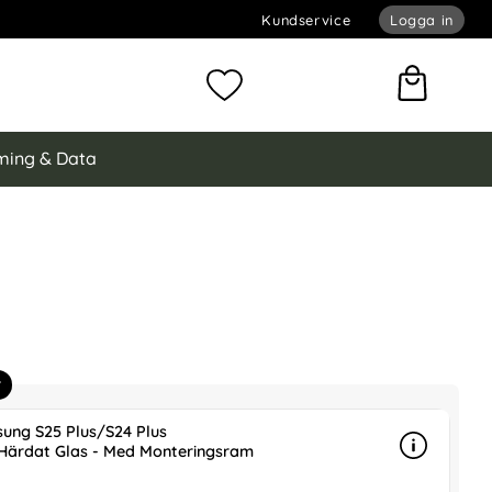
Kundservice
Logga in
omför sökning
Mina favoriter
ing & Data
ung Galaxy S24 Plus Skal TPU Transparent
Skal TPU Transparent som favorit
r
ung S25 Plus/S24 Plus
Härdat Glas - Med Monteringsram
Info
mer info 
is