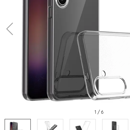
1
/
6