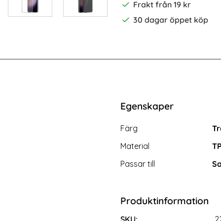
Frakt från 19 kr
30 dagar öppet köp
-80%
 Plus - Skärmskydd i Härdat Glas
Samsung Galaxy S24 Plus Linsskyd
Egenskaper
Egenskaper/attribut för d
Attribut
Värde
Färg
Tr
Material
T
Passar till
Sa
Produktinformation
SKU:
2
xy S24 Plus Linsskydd Härdat
2-Pack härdat glas för i