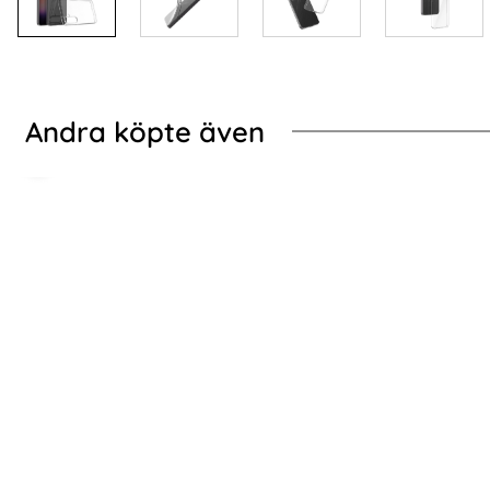
Andra köpte även
-70%
 Svart
xy S24 Plus Skal Shockproof Armor Hybrid Röd
2-Pack Samsung S24
2-Pack Samsung S24 Plus - Skärmskydd i
Samsung Gala