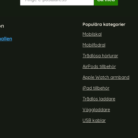
Populära kategorier
on
Mobilskal
allen
Mobilfodral
 S24 Plus Skal Härdat Glas
Samsung Galaxy A15 5G Fodr
ctroplate Marmor Blå
Glittriga Fjärilar
Trådlösa hörlurar
Art. nr 226114
rea pris
149 kr
AirPods tillbehör
t/Röd
axy S24 Plus Skal Härdat Glas Electroplate Marmor Blå
Köp
Samsung Galaxy A15 
Snart slutsåld!
Apple Watch armband
iPad tillbehör
Trådlös laddare
Väggladdare
USB kablar