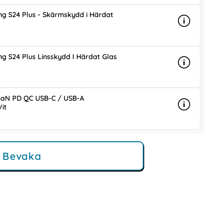
g S24 Plus - Skärmskydd i Härdat
Info
mer info 
is
g S24 Plus Linsskydd I Härdat Glas
Info
mer info 
is
aN PD QC USB-C / USB-A
it
Info
mer info
ris
Bevaka