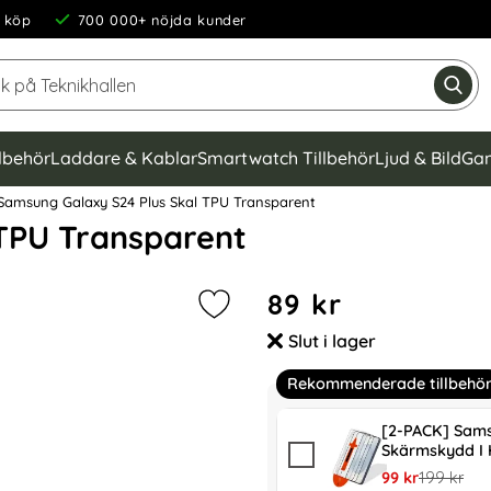
 köp
700 000+ nöjda kunder
Sök på Teknikhallen
Gen
llbehör
Laddare & Kablar
Smartwatch Tillbehör
Ljud & Bild
Gam
amsung Galaxy S24 Plus Skal TPU Transparent
TPU Transparent
Handla denna produkt Sams
pris
89 kr
Markera samsung Galaxy S24 Plus 
Slut i lager
Tillgänglighet:
Rekommenderade tillbehö
[2-PACK] Sams
Skärmskydd I 
rea pris
tidigare pr
99 kr
199 kr