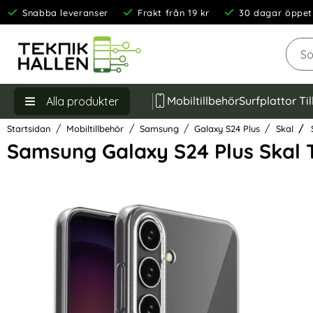
Snabba leveranser
Frakt från 19 kr
30 dagar öppet
Sök
Mobiltillbehör
Surfplattor Ti
Alla produkter
Startsidan
Mobiltillbehör
Samsung
Galaxy S24 Plus
Skal
S
Samsung Galaxy S24 Plus Skal 
Hoppa
över
Bilder