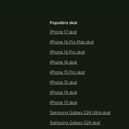
Populära skal
iPhone 17 skal
iPhone 16 Pro Max skal
al Med Tryck
Samsung Galaxy S23 Plus Fodral Läder Blå
iPhone 16 Pro skal
Art. nr 214702
rea pris
139 kr
iPhone 16 skal
Samsung Galaxy S23 Plus 
Köp
5G Fodral Med Tryck Glittriga Fjärilar
Köp
Snart slutsåld!
iPhone 15 Pro skal
iPhone 15 skal
iPhone 14 skal
iPhone 13 skal
Samsung Galaxy S24 Ultra skal
Samsung Galaxy S24 skal