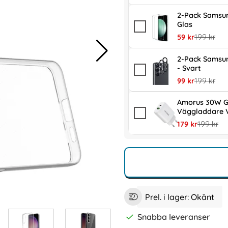
2-Pack Samsun
Glas
rea pris
tidigare pr
59 kr
199 kr
2-Pack Samsun
- Svart
rea pris
tidigare pr
99 kr
199 kr
Amorus 30W G
Väggladdare V
rea pris
tidigare p
179 kr
199 kr
Prel. i lager:
Okänt
Snabba leveranser