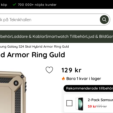
 köp
700 000+ nöjda kunder
Sök på Teknikhallen
Gen
llbehör
Laddare & Kablar
Smartwatch Tillbehör
Ljud & Bild
Gam
ng Galaxy S24 Skal Hybrid Armor Ring Guld
id Armor Ring Guld
Handla denna produkt Sams
pris
129 kr
Markera samsung Galaxy S24 Skal 
Bara 1 kvar i lager
Rekommenderade tillbehö
2-Pack Samsun
rea pris
tidigare pr
59 kr
199 kr