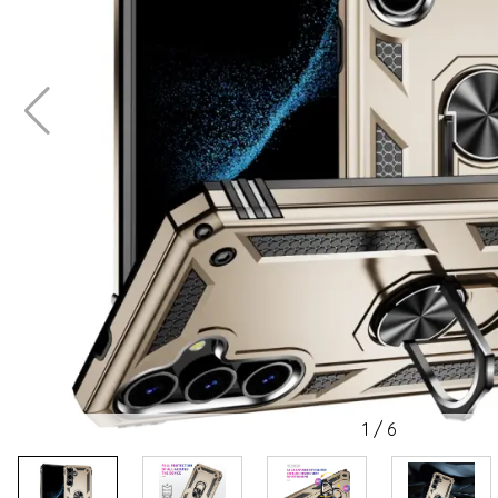
1
/
6