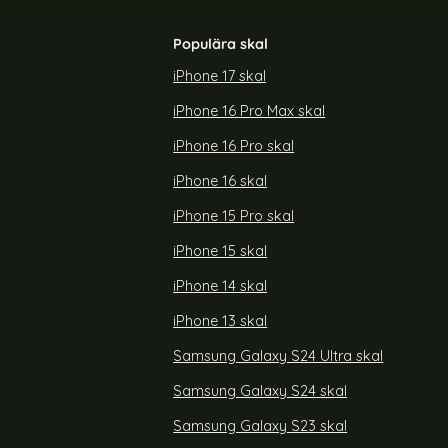
Populära skal
iPhone 17 skal
iPhone 16 Pro Max skal
sskydd Glitter
ENKAY Galaxy A26 5G 2-PACK Skärmskydd
Härdat Glas
iPhone 16 Pro skal
Art. nr 235813
rea pris
139 kr
iPhone 16 skal
laxy S25 Linsskydd Glitter Colorful
Köp
ENKAY Galaxy A26 5G 2-PACK S
Köp
Lagervara
Tillgänglighet:
iPhone 15 Pro skal
iPhone 15 skal
iPhone 14 skal
iPhone 13 skal
Samsung Galaxy S24 Ultra skal
Samsung Galaxy S24 skal
Samsung Galaxy S23 skal