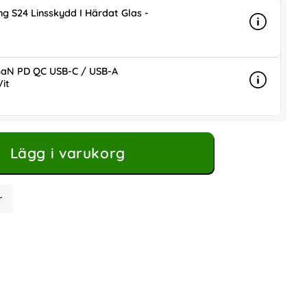
g S24 Linsskydd I Härdat Glas -
Info
mer info 
is
aN PD QC USB-C / USB-A
it
Info
mer info
ris
Lägg i varukorg
r