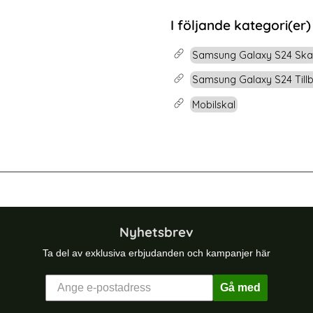
rea pris
99 kr
tidigare pris
199 kr
t Glas
sung Galaxy S24 Skal Hybrid Armor Ring Roséguld
Köp
2-Pack Samsung S
I följande kategori(er)
Lagervara
Tillgänglighet:
Samsung Galaxy S24 Ska
Samsung Galaxy S24 Till
Mobilskal
 Skal TPU Svart
RURIHAI Samsung Galaxy S24 FE Lin
Nyhetsbrev
Ta del av exklusiva erbjudanden och kampanjer här
Gå med