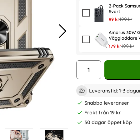
2-Pack Samsun
Svart
rea pris
tidigare pr
99 kr
199 kr
Amorus 30W G
Väggladdare V
rea pris
tidigare p
179 kr
199 kr
antal
Leveranstid:
1-3 daga
Snabba leveranser
Frakt från 19 kr
30 dagar öppet köp