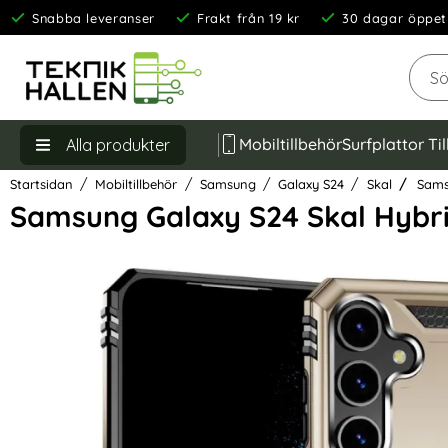
Snabba leveranser
Frakt från 19 kr
30 dagar öppet
Sök
Mobiltillbehör
Surfplattor Ti
Alla produkter
Startsidan
Mobiltillbehör
Samsung
Galaxy S24
Skal
Samsu
Samsung Galaxy S24 Skal Hybr
Hoppa
över
Bilder