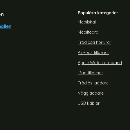
Populära kategorier
on
Mobilskal
allen
Mobilfodral
sung Galaxy S24 FE Linsskydd
ENKAY Samsung Galaxy S25 Lin
Härdat Glas Svart
Colorful
Trådlösa hörlurar
Art. nr 236032
rea pris
169 kr
 pris
AirPods tillbehör
I Samsung Galaxy S24 FE Linsskydd Härdat Glas Svart
Köp
ENKAY Samsung Ga
Lagervara
Tillgänglighet:
Apple Watch armband
iPad tillbehör
Trådlös laddare
Väggladdare
USB kablar