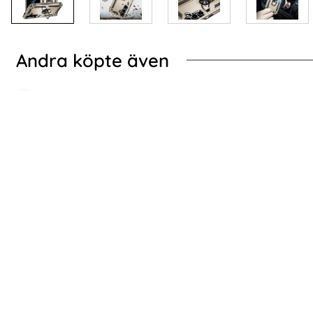
Andra köpte även
-70%
lj Färg! (Svart)
en Galaxy S24 Skal Rugged Armor Matt Svart
2-Pack Samsung S24
2-Pack Samsung S24 - Skärmskydd i Härdat
Samsung Gala
Glas
Art. nr 227580
Art. nr 226474