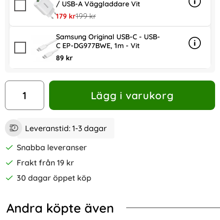
/ USB-A Väggladdare Vit
Info
mer in
rea pris
tidigare pris
179 kr
199 kr
Samsung Original USB-C - USB-
C EP-DG977BWE, 1m - Vit
Info
mer in
89 kr
antal
Lägg i varukorg
Leveranstid:
1-3 dagar
Snabba leveranser
Frakt från 19 kr
30 dagar öppet köp
Andra köpte även