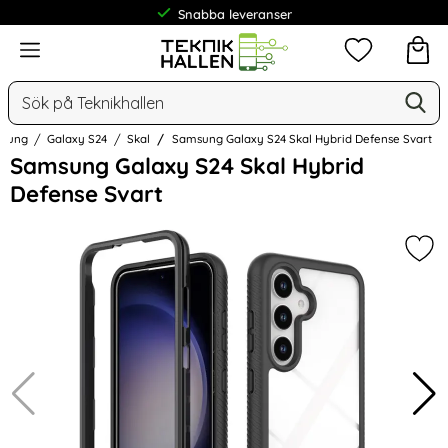
Snabba leveranser
Meny
Mina favorit
Sök
Ge
Sök på Teknikhallen
sung
Galaxy S24
Skal
Samsung Galaxy S24 Skal Hybrid Defense Svart
Hoppa
Samsung Galaxy S24 Skal Hybrid
över
Defense Svart
Bilder
Mar