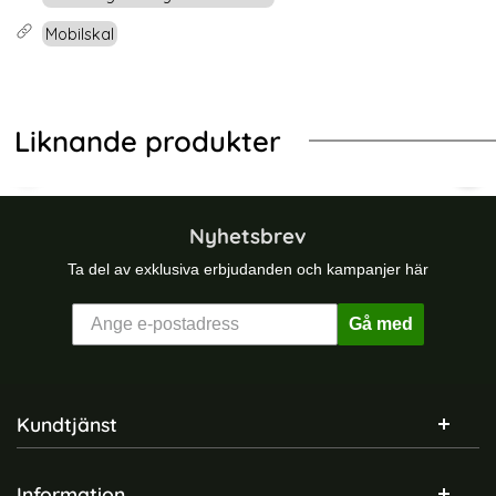
Mobilskal
Liknande produkter
brid Röd
amsung Galaxy S25 Ultra Skal Silver
Samsung Galaxy S24 Skal Ring Svar
Sam
Nyhetsbrev
Ta del av exklusiva erbjudanden och kampanjer här
Gå med
Sidfot Blandad info och länkar
Kundtjänst
Information