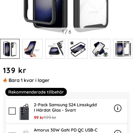
1
/
6
Handla denna produkt Samsung Galaxy S24 Skal Hybrid De
pris
139 kr
Bara 1 kvar i lager
Rekommenderade tillbehör
2-Pack Samsung S24 Linsskydd
I Härdat Glas - Svart
Info
mer inf
rea pris
tidigare pris
99 kr
199 kr
Amorus 30W GaN PD QC USB-C