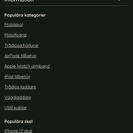
Samsung Galaxy S24 Skal
Samsung Galaxy S26 Skal
Ring Svart/Blå
Hybrid Defense Svart
Art. nr 225746
Art. nr 246166
Populära kategorier
rea pris
rea pris
139 kr
129 kr
tra Skal Silver
Samsung Galaxy S24 Skal Ring Svart/Blå
Köp
Samsung Galaxy S26 Skal H
Köp
Sams
Lagervara
Lagervara
Mobilskal
Tillgänglighet:
Tillgänglighet:
Mobilfodral
Trådlösa hörlurar
AirPods tillbehör
Apple Watch armband
iPad tillbehör
Trådlös laddare
Väggladdare
USB kablar
Populära skal
iPhone 17 skal