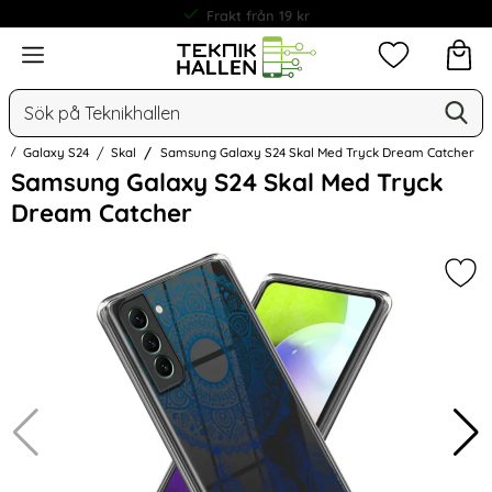
Frakt från 19 kr
Meny
Mina favorit
Sök
Ge
Sök på Teknikhallen
g
Galaxy S24
Skal
Samsung Galaxy S24 Skal Med Tryck Dream Catcher
Hoppa
Samsung Galaxy S24 Skal Med Tryck
över
Dream Catcher
Bilder
Mar