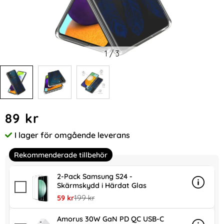
1
/
3
Handla denna produkt Samsung Galaxy S24 Skal Med Tryc
pris
89 kr
I lager för omgående leverans
Tillgänglighet:
Rekommenderade tillbehör
2-Pack Samsung S24 -
Skärmskydd i Härdat Glas
Info
mer in
rea pris
tidigare pris
59 kr
199 kr
Amorus 30W GaN PD QC USB-C