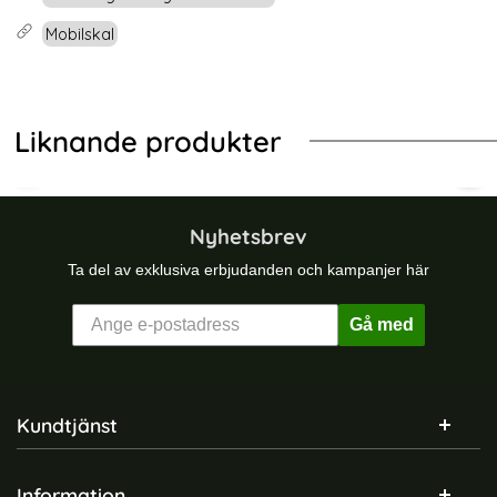
Mobilskal
Liknande produkter
-32%
-47%
Döskallar
ng Galaxy A26 5G Skal Liquid Silikon Rosa
GKK Samsung Galaxy S25 Ultra Skal
Sam
Nyhetsbrev
Ta del av exklusiva erbjudanden och kampanjer här
Gå med
Sidfot Blandad info och länkar
Kundtjänst
Information