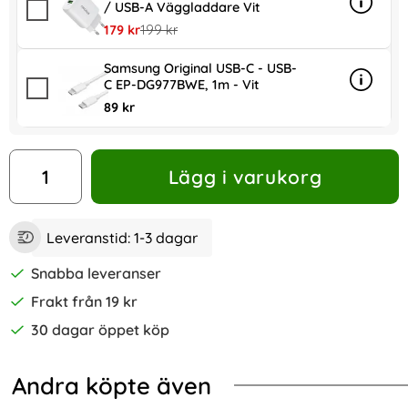
/ USB-A Väggladdare Vit
Info
mer in
rea pris
tidigare pris
179 kr
199 kr
Samsung Original USB-C - USB-
C EP-DG977BWE, 1m - Vit
Info
mer in
89 kr
antal
Lägg i varukorg
Leveranstid:
1-3 dagar
Snabba leveranser
Frakt från 19 kr
30 dagar öppet köp
Andra köpte även