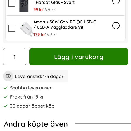
I Härdat Glas - Svart
Info
mer inf
rea pris
tidigare pris
99 kr
199 kr
Amorus 30W GaN PD QC USB-C
/ USB-A Väggladdare Vit
Info
mer in
rea pris
tidigare pris
179 kr
199 kr
antal
Lägg i varukorg
Leveranstid:
1-3 dagar
Snabba leveranser
Frakt från 19 kr
30 dagar öppet köp
Andra köpte även