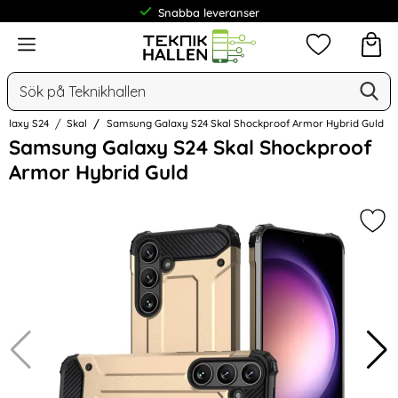
Snabba leveranser
Meny
Mina favorit
Sök
Ge
Sök på Teknikhallen
Galaxy S24
Skal
Samsung Galaxy S24 Skal Shockproof Armor Hybrid Guld
Hoppa
Samsung Galaxy S24 Skal Shockproof
över
Armor Hybrid Guld
Bilder
Mar