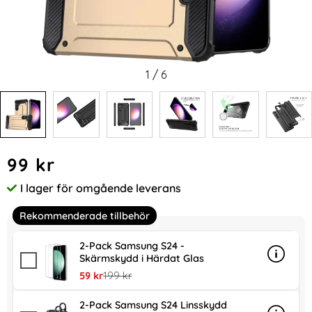
1
/
6
Handla denna produkt Samsung Galaxy S24 Skal Shockproo
pris
99 kr
I lager för omgående leverans
Tillgänglighet:
Rekommenderade tillbehör
2-Pack Samsung S24 -
Skärmskydd i Härdat Glas
Info
mer in
rea pris
tidigare pris
59 kr
199 kr
2-Pack Samsung S24 Linsskydd