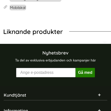
Mobilskal
Liknande produkter
Akryl Transparent
alaxy S24 Skal Härdat Glas Electroplate Orange/Gul
Samsung Galaxy S24 Plus Skal Magi
Sam
Nyhetsbrev
Ta del av exklusiva erbjudanden och kampanjer här
Gå med
Sidfot Blandad info och länkar
Kundtjänst
Information