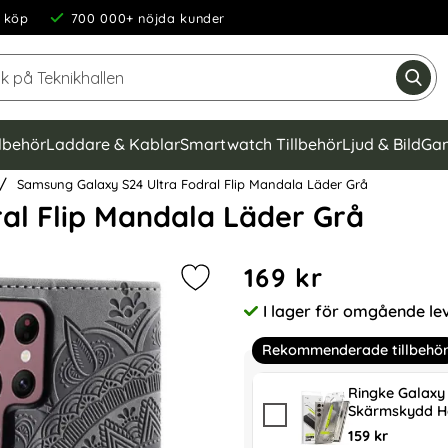
 köp
700 000+ nöjda kunder
Sök på Teknikhallen
Gen
llbehör
Laddare & Kablar
Smartwatch Tillbehör
Ljud & Bild
Gam
Samsung Galaxy S24 Ultra Fodral Flip Mandala Läder Grå
al Flip Mandala Läder Grå
Handla denna produkt Samsu
pris
169 kr
Markera samsung Galaxy S24 Ultra
I lager för omgående le
Tillgänglighet:
Rekommenderade tillbehö
Ringke Galaxy 
Skärmskydd H
159 kr