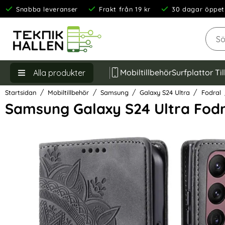
Snabba leveranser
Frakt från 19 kr
30 dagar öppet
Sök
Mobiltillbehör
Surfplattor Ti
Alla produkter
Startsidan
Mobiltillbehör
Samsung
Galaxy S24 Ultra
Fodral
Samsung Galaxy S24 Ultra Fodr
Hoppa
över
Bilder