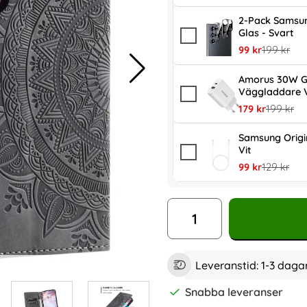
2-Pack Samsun
Glas - Svart
rea pris
tidigare pr
99 kr
199 kr
Amorus 30W G
Väggladdare V
rea pris
tidigare p
179 kr
199 kr
Samsung Orig
Vit
rea pris
tidigare pr
99 kr
129 kr
antal
Leveranstid:
1-3 daga
Snabba leveranser