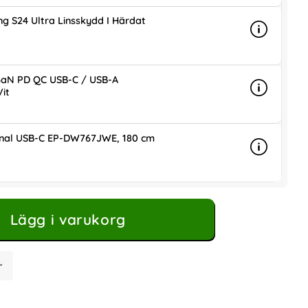
g S24 Ultra Linsskydd I Härdat
Info
mer info 
is
aN PD QC USB-C / USB-A
it
Info
mer info
ris
inal USB-C EP-DW767JWE, 180 cm
Info
mer info 
is
Lägg i varukorg
r