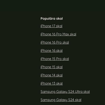
Populära skal
iPhone 17 skal
iPhone 16 Pro Max skal
kydd Aluminium
GKK Galaxy S24 Plus Skal Härdat Glas
Electroplate Marmor Blå
iPhone 16 Pro skal
Art. nr 226758
rea pris
159 kr
iPhone 16 skal
ra Linsskydd Aluminium Härdat Glas Grå
Köp
GKK Galaxy S24 Plus Skal Härdat Gl
Köp
Lagervara
Tillgänglighet:
iPhone 15 Pro skal
iPhone 15 skal
iPhone 14 skal
iPhone 13 skal
Samsung Galaxy S24 Ultra skal
Samsung Galaxy S24 skal