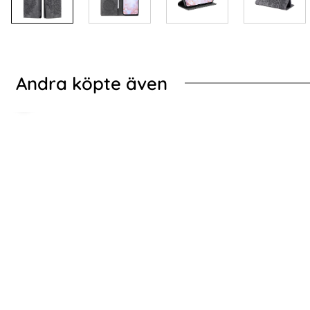
Andra köpte även
-50%
ilver
ING Galaxy S24 Ultra 2in1 Magnet Fodral / Skal Vinröd
2-Pack Samsung S24 
2-Pack Samsung S24 Ultra Linsskydd I
Spigen Galaxy