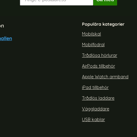
Populära kategorier
on
Mobilskal
allen
Mobilfodral
xy S24 Ultra Skal 360 Defense
ENAKY Galaxy S25 Ultra Linss
Svart
Härdat Glas Grå
Trådlösa hörlurar
Art. nr 236330
rea pris
179 kr
AirPods tillbehör
chi Röd
amsung Galaxy S24 Ultra Skal 360 Defense Svart
Köp
ENAKY Galaxy S25 Ult
Lagervara
Tillgänglighet:
Apple Watch armband
iPad tillbehör
Trådlös laddare
Väggladdare
USB kablar