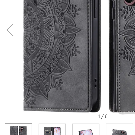
1
/
6