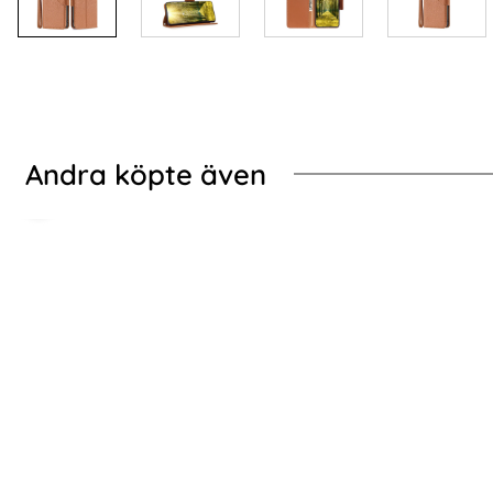
Andra köpte även
 Lila
xy S24 Ultra Skal Honeycomb Shockproof Hybrid Röd
Samsung Galaxy S24 