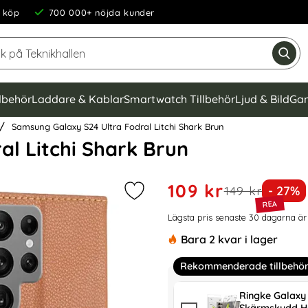
 köp
700 000+ nöjda kunder
Sök på Teknikhallen
Gen
llbehör
Laddare & Kablar
Smartwatch Tillbehör
Ljud & Bild
Gam
Samsung Galaxy S24 Ultra Fodral Litchi Shark Brun
l Litchi Shark Brun
Handla denna produkt Samsu
rea pris
109 kr
tidigare pris
Priset
149 kr
- 27%
Markera samsung Galaxy S24 Ultra 
Prishistorik
Lägsta pris senaste 30 dagarna är
Bara 2 kvar i lager
Rekommenderade tillbehö
Ringke Galaxy 