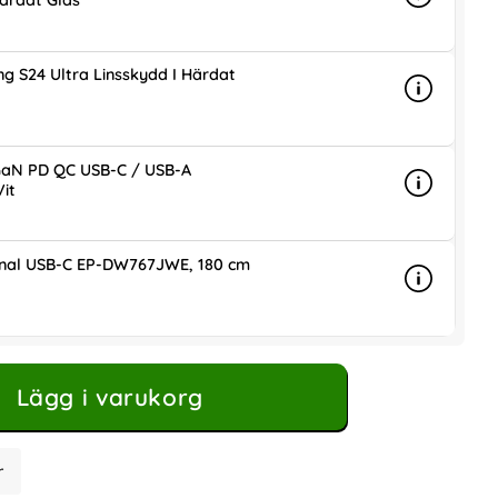
ärdat Glas
Info
mer info 
g S24 Ultra Linsskydd I Härdat
Info
mer info 
is
aN PD QC USB-C / USB-A
it
Info
mer info
ris
inal USB-C EP-DW767JWE, 180 cm
Info
mer info 
is
Lägg i varukorg
r