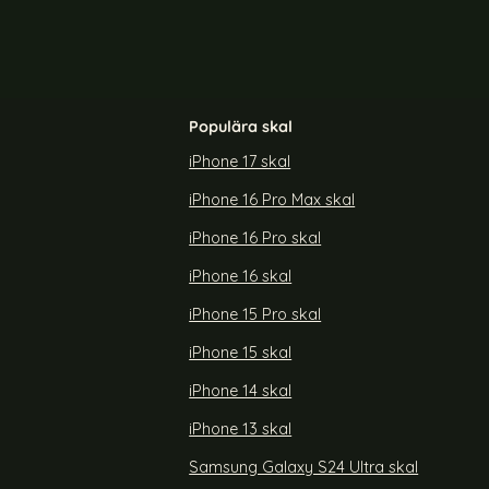
Populära skal
iPhone 17 skal
iPhone 16 Pro Max skal
dral Läder
Samsung Galaxy A36 5G Fodral - Välj Färg!
(Svart)
iPhone 16 Pro skal
Art. nr 236699
rea pris
99 kr
Välj ...
tidigare pris
iPhone 16 skal
199 kr
S24 FE Fodral Läder Rhombus Svart
Köp
iPhone 15 Pro skal
iPhone 15 skal
iPhone 14 skal
iPhone 13 skal
Samsung Galaxy S24 Ultra skal