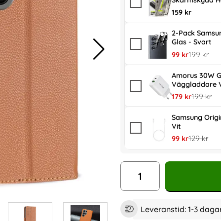
Skärmskydd H
159 kr
2-Pack Samsun
Glas - Svart
rea pris
tidigare pr
99 kr
199 kr
Amorus 30W G
Väggladdare V
rea pris
tidigare p
179 kr
199 kr
Samsung Orig
Vit
rea pris
tidigare pr
99 kr
129 kr
antal
Leveranstid:
1-3 daga