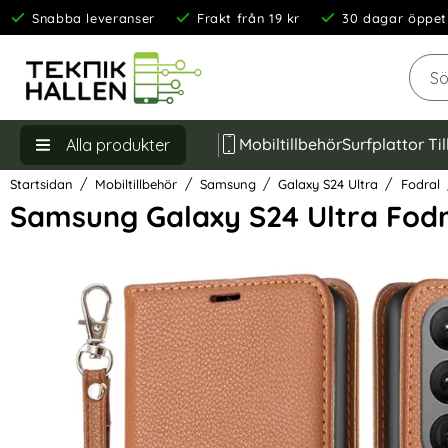
Snabba leveranser
Frakt från 19 kr
30 dagar öppet
Sök
Mobiltillbehör
Surfplattor Ti
Alla produkter
Startsidan
Mobiltillbehör
Samsung
Galaxy S24 Ultra
Fodral
Samsung Galaxy S24 Ultra Fodra
Hoppa
över
Bilder