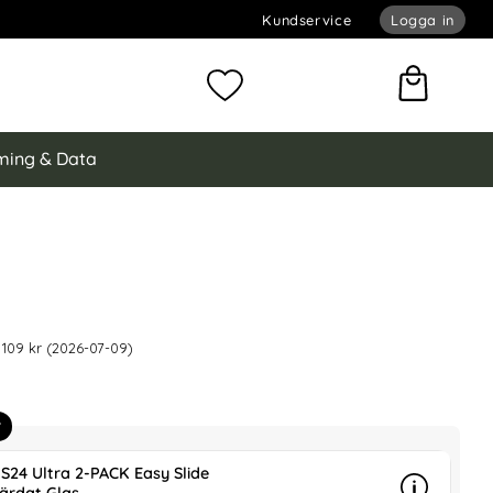
Kundservice
Logga in
omför sökning
Mina favoriter
ing & Data
ng Galaxy S24 Ultra Fodral Litchi Shark Brun
 är nedsatt med
Fodral Litchi Shark Brun som favorit
 109 kr (2026-07-09)
r
S24 Ultra 2-PACK Easy Slide