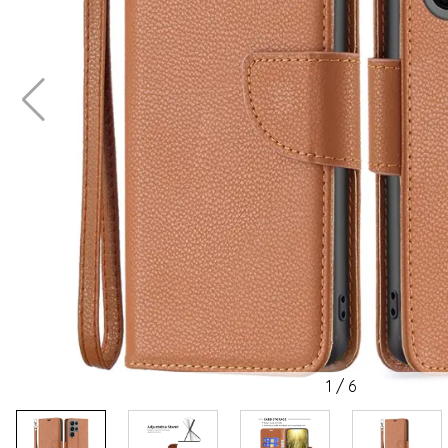
1
/
6