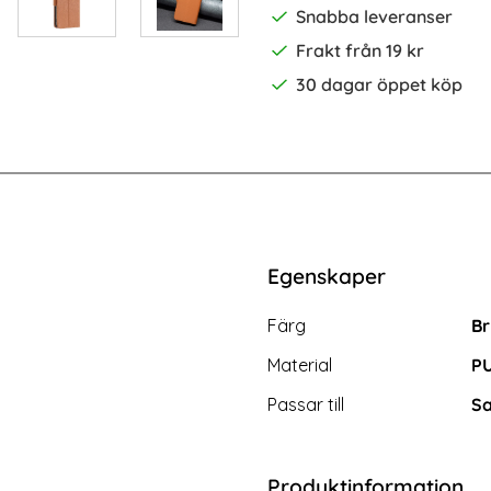
Snabba leveranser
Frakt från 19 kr
30 dagar öppet köp
-50%
Ultra Fodral Läder Litchi Rosa
Samsung Galaxy S24 Ultra Fodral Li
Egenskaper
Egenskaper/attribut för d
Attribut
Värde
Färg
Br
Material
PU
Passar till
Sa
Produktinformation