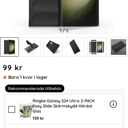
1
/
6
Handla denna produkt Samsung Galaxy S24 Ultra Skal Magic
pris
99 kr
Bara 1 kvar i lager
Rekommenderade tillbehör
Ringke Galaxy S24 Ultra 2-PACK
Easy Slide Skärmskydd Härdat
Info
mer in
Glas
159 kr