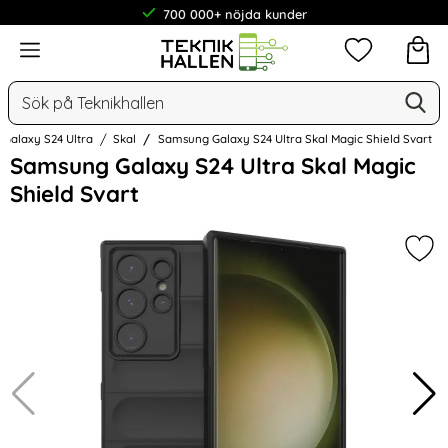
700 000+ nöjda kunder
Meny
Mina favorit
Sök
Ge
Sök på Teknikhallen
Galaxy S24 Ultra
Skal
Samsung Galaxy S24 Ultra Skal Magic Shield Svart
Hoppa
Samsung Galaxy S24 Ultra Skal Magic
över
Shield Svart
Bilder
Mark