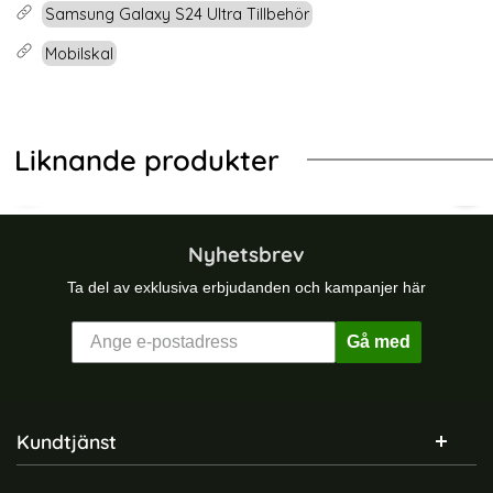
Samsung Galaxy S24 Ultra Tillbehör
Mobilskal
Liknande produkter
agSafe Shockproof Lila
 S23 Plus Skal Ultimata Stöttåligt med Stöd Lila
Samsung Galaxy S24 Plus Skal Magi
Sam
Nyhetsbrev
Ta del av exklusiva erbjudanden och kampanjer här
Gå med
Sidfot Blandad info och länkar
Kundtjänst