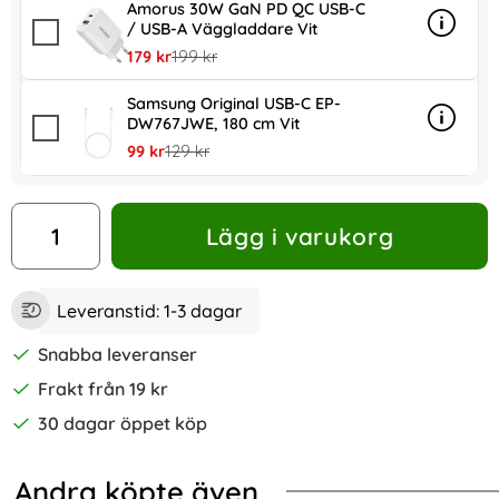
Amorus 30W GaN PD QC USB-C
/ USB-A Väggladdare Vit
Info
mer in
rea pris
tidigare pris
179 kr
199 kr
Samsung Original USB-C EP-
DW767JWE, 180 cm Vit
Info
mer in
rea pris
tidigare pris
99 kr
129 kr
antal
Lägg i varukorg
Leveranstid:
1-3 dagar
Snabba leveranser
Frakt från 19 kr
30 dagar öppet köp
Andra köpte även