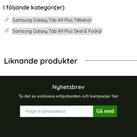
I följande kategori(er)
Samsung Galaxy Tab A9 Plus Tillbehör
Samsung Galaxy Tab A9 Plus Skal & Fodral
Liknande produkter
Fold Fodral - Svart
ng Galaxy Tab A7 10.4 Fodral Shockproof Tri-Fold Svart
Spigen Samsung Galaxy Tab A11 Plus
Tec
Nyhetsbrev
Ta del av exklusiva erbjudanden och kampanjer här
Gå med
Sidfot Blandad info och länkar