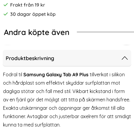
Frakt från 19 kr
30 dagar öppet köp
Andra köpte även
-36%
Plus Fodral SmartCase Marble
 Tab A11 Plus/A9 Plus Skal 360 Shockproof Hybrid Kickstand 
Samsung Galaxy Tab A11 Plus / A9 
2-P
Produktbeskrivning
Fodral til
Samsung Galaxy Tab A9 Plus
tillverkat i silikon
och hårdplast som effektivt skyddar surfplattan mot
dagliga stötar och fall med stil. Vikbart kickstand i form
av en fjäril gör det möjligt att titta på skärmen handsfree.
Exakta utskärningar och öppningar ger åtkomst till alla
funktioner. Avtagbar och justerbar axelrem för att smidigt
kunna ta med surfplattan.
Samsung Galaxy Tab A11 Plus
2-Pack Samsung Galaxy Tab