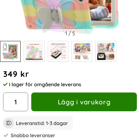
1
/
5
Handla denna produkt Samsung Galaxy Tab A9 Plus Fodral 
pris
349 kr
I lager för omgående leverans
Tillgänglighet:
antal
Lägg i varukorg
Leveranstid:
1-3 dagar
Snabba leveranser