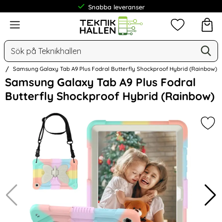
Frakt från 19 kr
Meny
Mina favorit
Sök
Ge
Sök på Teknikhallen
l
Samsung Galaxy Tab A9 Plus Fodral Butterfly Shockproof Hybrid (Rainbow)
Hoppa
Samsung Galaxy Tab A9 Plus Fodral
över
Butterfly Shockproof Hybrid (Rainbow)
Bilder
Mar