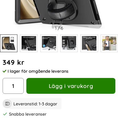
1
/
6
Handla denna produkt Samsung Galaxy Tab A9 Plus Skal 3
pris
349 kr
I lager för omgående leverans
Tillgänglighet:
antal
Lägg i varukorg
Leveranstid:
1-3 dagar
Snabba leveranser