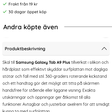
Frakt från 19 kr
30 dagar öppet köp
Andra köpte även
-58%
 Plus Skal EVA Kickstand Svart
Protect Galaxy Tab A11 Plus/A9 Plus Fodral SmartCase Svart
Tech-Protect Galaxy Tab A9 Plus F
iPh
Produktbeskrivning
Skal till
Samsung Galaxy Tab A9 Plus
tillverkat i silikon och
hårdplast som effektivt skyddar surfplattan mot dagliga
stötar och fall med stil. 360-graders roterande kickstand
och ett handtag gör det möjligt att titta på skärmen
handsfree för stående eller liggane visning. Exakta
utskärningar och öppningar ger åtkomst till alla
funktioner. Avtagbar och justerbar axelrem för att smidigt
Tech-Protect Galaxy Tab A9
iPhone 7/8 Plus - Transparent
kunna ta med surfplattan.