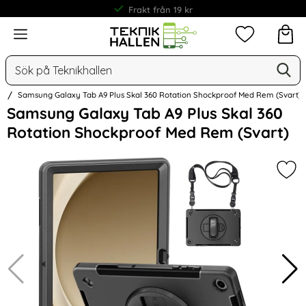
Frakt från 19 kr
Meny
Mina favorit
Sök
Ge
Sök på Teknikhallen
l
Samsung Galaxy Tab A9 Plus Skal 360 Rotation Shockproof Med Rem (Svart)
Hoppa
Samsung Galaxy Tab A9 Plus Skal 360
över
Rotation Shockproof Med Rem (Svart)
Bilder
Mar