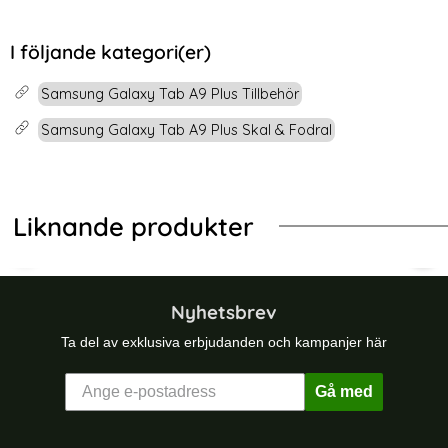
I följande kategori(er)
Samsung Galaxy Tab A9 Plus Tillbehör
Samsung Galaxy Tab A9 Plus Skal & Fodral
Liknande produkter
ation Shockproof Med Rem (Svart)
ng Galaxy Tab A9 Skal 360 Rotation Shockproof Med Rem (S
Samsung Galaxy Tab A9 Plus Skal 3
Tech
Nyhetsbrev
Ta del av exklusiva erbjudanden och kampanjer här
Gå med