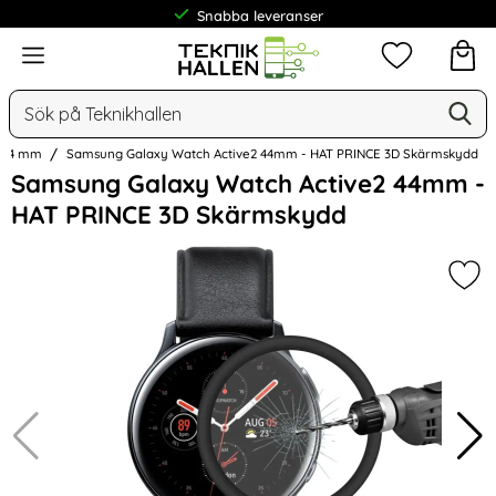
Snabba leveranser
Frakt från 19 kr
Meny
Mina favorit
Sök
Ge
Sök på Teknikhallen
2 44 mm
Samsung Galaxy Watch Active2 44mm - HAT PRINCE 3D Skärmskydd
Hoppa
Samsung Galaxy Watch Active2 44mm -
över
HAT PRINCE 3D Skärmskydd
Bilder
Mar