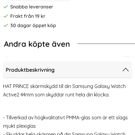
Snabba leveranser
Frakt från 19 kr
30 dagar öppet köp
Andra köpte även
-19%
-13%
m) - Vit
on Armband För Smartwatch (20mm) - Ljus Rosa
Heltäckande Skal Galaxy Watch Act
Lyxi
Produktbeskrivning
HAT PRINCE skärmskydd till din Samsung Galaxy Watch
Active2 44mm som skyddar runt hela din klocka.
- Tillverkad av högkvalitativt PMMA-glas som är ett slags
mjukt plexiglas
- Skyddar hela skärmen på din Samsung Galaxy Watch