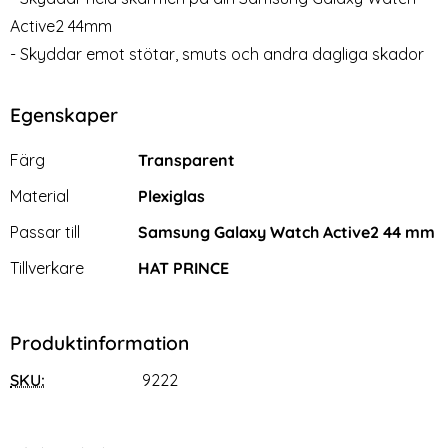
Heltäckande Skal Galaxy
Lyxigt Metallarmband I
Active2 44mm
Watch Active2 44 mm -
Rostfritt Stål - Silver (20mm)
- Skyddar emot stötar, smuts och andra dagliga skador
Art. nr 9384
Art. nr 9388
Transparent
rea pris
rea pris
129 kr
279 kr
tidigare pris
tidigare pris
159 kr
319 kr
h (20mm) - Ljus Rosa
kande Skal Galaxy Watch Active2 44 mm - Transparent
Köp
Lyxigt Metallarmband I Rostfri
Köp
Snart slutsåld!
Lagervara
Tillgänglighet:
Egenskaper
Egenskaper/attribut för denna produkt
Attribut
Värde
Färg
Transparent
Material
Plexiglas
Passar till
Samsung Galaxy Watch Active2 44 mm
Tillverkare
HAT PRINCE
Produktinformation
SKU:
9222