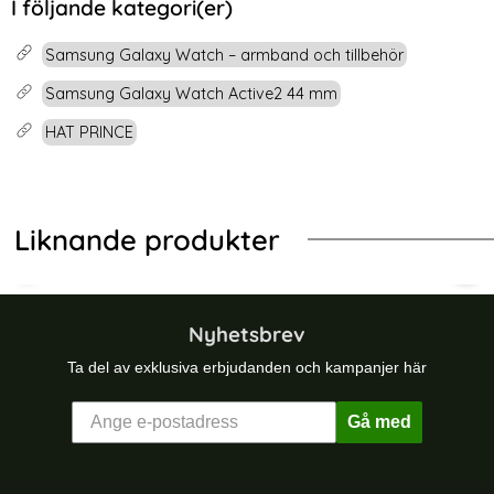
I följande kategori(er)
Samsung Galaxy Watch – armband och tillbehör
Samsung Galaxy Watch Active2 44 mm
HAT PRINCE
Liknande produkter
-19%
-54%
K Skärmskydd Heltäckande
on Armband För Smartwatch (20mm) - Svart
Samsung Galaxy Watch Active2 40
HAT
Nyhetsbrev
Ta del av exklusiva erbjudanden och kampanjer här
Gå med