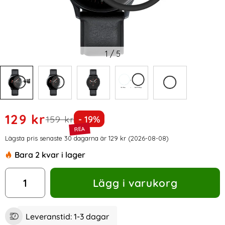
1
/
5
Handla denna produkt Samsung Galaxy Watch Active2 44
rea pris
129 kr
tidigare pris
Priset är nedsatt med
159 kr
- 19%
Prishistorik
Lägsta pris senaste 30 dagarna är 129 kr (2026-08-08)
Bara 2 kvar i lager
antal
Lägg i varukorg
Leveranstid:
1-3 dagar