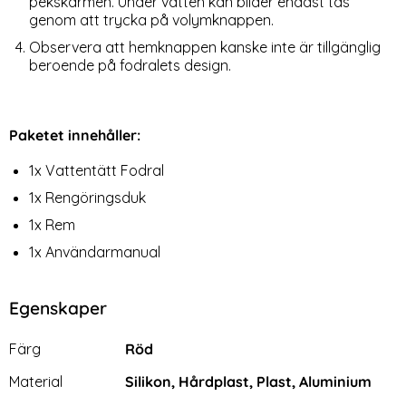
pekskärmen. Under vatten kan bilder endast tas
genom att trycka på volymknappen.
Observera att hemknappen kanske inte är tillgänglig
beroende på fodralets design.
Paketet innehåller:
1x Vattentätt Fodral
1x Rengöringsduk
1x Rem
1x Användarmanual
Egenskaper
Egenskaper/attribut för denna produkt
Attribut
Värde
Färg
Röd
Material
Silikon, Hårdplast, Plast, Aluminium