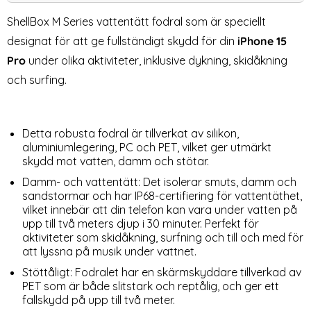
ShellBox M Series vattentätt fodral som är speciellt
designat för att ge fullständigt skydd för din
iPhone 15
Pro
under olika aktiviteter, inklusive dykning, skidåkning
och surfing.
Detta robusta fodral är tillverkat av silikon,
aluminiumlegering, PC och PET, vilket ger utmärkt
ShellBox iPhone 15 Pro
2-Pack iPhone 15 Pro Härdat
skydd mot vatten, damm och stötar.
MagSafe IP68 Aluminium
Glas Skärmskydd (iPhone 15
Art. nr 226335
Art. nr 235503
Vattentät Skal Svart
Pro)
Damm- och vattentätt: Det isolerar smuts, damm och
rea pris
369 kr
rea pris
129 kr
Välj ...
mskydd i Härdat glas
Phone 15 Pro MagSafe IP68 Aluminium Vattentät Skal Sva
Köp
Tech-Pro
sandstormar och har IP68-certifiering för vattentäthet,
Lagervara
Tillgänglighet:
vilket innebär att din telefon kan vara under vatten på
upp till två meters djup i 30 minuter. Perfekt för
aktiviteter som skidåkning, surfning och till och med för
att lyssna på musik under vattnet.
Stöttåligt: Fodralet har en skärmskyddare tillverkad av
PET som är både slitstark och reptålig, och ger ett
fallskydd på upp till två meter.