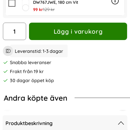
DW767JWE, 180 cm Vit
Info
mer in
rea pris
tidigare pris
99 kr
129 kr
antal
Lägg i varukorg
Leveranstid:
1-3 dagar
Snabba leveranser
Frakt från 19 kr
30 dagar öppet köp
Andra köpte även
kärmskydd i Härdat Glas
k iPhone 14 Pro Max Skärmskydd i Härdat glas
ShellBox iPhone 15 Pro MagSafe IP6
2-P
Produktbeskrivning