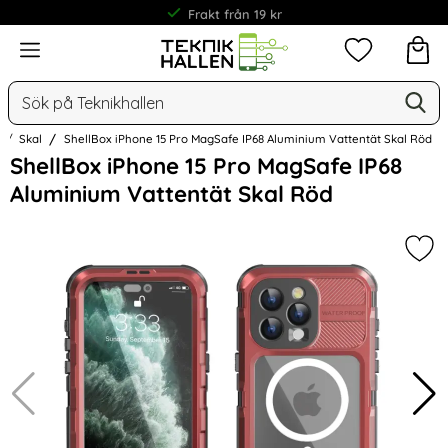
Frakt från 19 kr
Meny
Mina favorit
Sök
Ge
Sök på Teknikhallen
Skal
ShellBox iPhone 15 Pro MagSafe IP68 Aluminium Vattentät Skal Röd
Hoppa
ShellBox iPhone 15 Pro MagSafe IP68
över
Aluminium Vattentät Skal Röd
Bilder
Mark