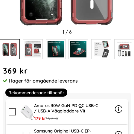
1
/
6
Handla denna produkt ShellBox iPhone 15 Pro MagSafe IP68
pris
369 kr
I lager för omgående leverans
Tillgänglighet:
Rekommenderade tillbehör
Amorus 30W GaN PD QC USB-C
/ USB-A Väggladdare Vit
Info
mer in
rea pris
tidigare pris
179 kr
199 kr
Samsung Original USB-C EP-