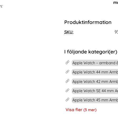
mm
rea pris
199 kr
e pris
tidigare pris
299 kr
n:
m (S/M) Lila
rmband Apple Watch 42/44/45/46/49 mm (S/M) Ljus Ro
Köp
Milanese Loop Metall Ar
Lagervara
Tillgänglighet:
Produktinformation
SKU:
9
I följande kategori(er)
Apple Watch – armband & 
Apple Watch 44 mm Armb
Apple Watch 42 mm Armb
Apple Watch SE 44 mm Ar
Apple Watch 45 mm Armb
Visa fler
(3 mer)
Egenskaper