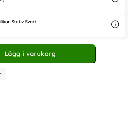
it
Info
mer info
ris
likon Stativ Svart
Info
mer info o
ris
Lägg i varukorg
r