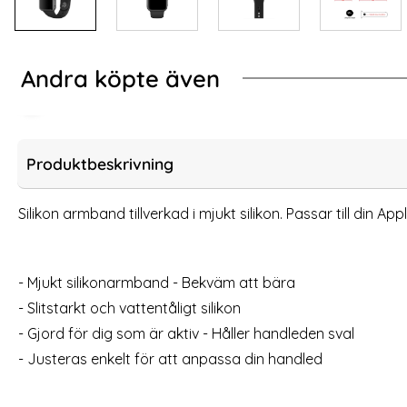
Andra köpte även
-15%
-15%
(S/M) Navy Blue
kon Armband Apple Watch 42/44/45/46/49 mm Lila (M/L)
Silikon Armband Ap
Produktbeskrivning
Silikon armband tillverkad i mjukt silikon. Passar till din
- Mjukt silikonarmband - Bekväm att bära
- Slitstarkt och vattentåligt silikon
- Gjord för dig som är aktiv - Håller handleden sval
- Justeras enkelt för att anpassa din handled
Silikon Armband Apple Watch
Silik
42/44/45/46/49 mm (S/M) Lila
42/44/45/
Art. nr 12962
Art. nr 12953