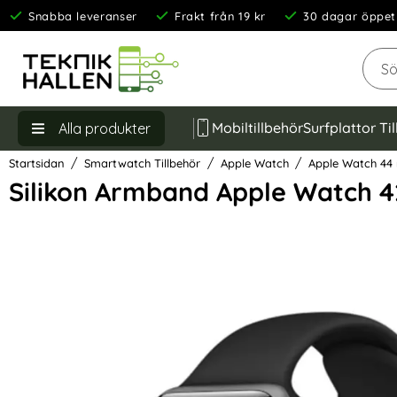
Snabba leveranser
Frakt från 19 kr
30 dagar öppet
Sök
Mobiltillbehör
Surfplattor Ti
Alla produkter
Startsidan
Smartwatch Tillbehör
Apple Watch
Apple Watch 4
Silikon Armband Apple Watch 
Hoppa
över
Bilder