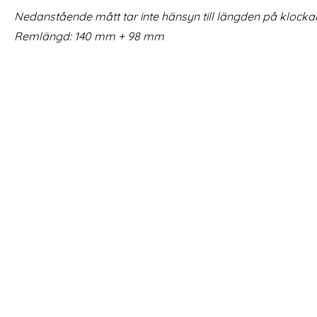
rea pris
rea pris
169 kr
169 kr
tidigare pris
tidigar
199 kr
199 kr
Nedanstående mått tar inte hänsyn till längden på klocka
44/45/46/49 mm Lila (M/L)
Silikon Armband Apple Watch 42/44/45/46/49 m
Köp
Silikon A
Snart slutsåld!
Lagervara
Tillgänglighet:
Remlängd: 140 mm + 98 mm