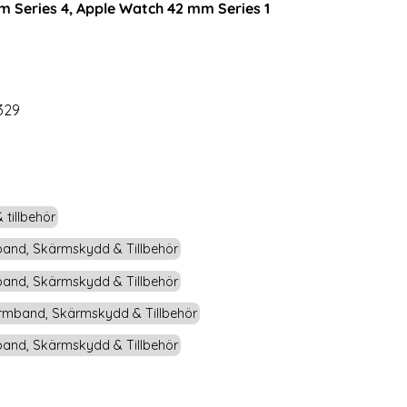
 Series 4, Apple Watch 42 mm Series 1
rea pris
199 kr
tidigare pris
299 kr
sa
mband Apple Watch 42/44/45/46/49 mm Guld
Köp
Milanese Loop Metall Armband Apple W
Köp
Lagervara
Tillgänglighet:
329
tillbehör
and, Skärmskydd & Tillbehör
and, Skärmskydd & Tillbehör
mband, Skärmskydd & Tillbehör
and, Skärmskydd & Tillbehör