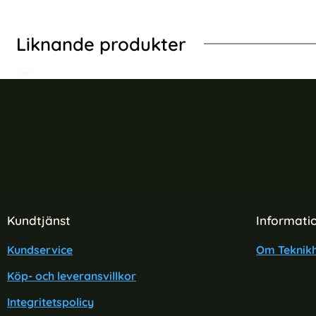
Liknande produkter
-15%
-15%
(M/L) Svart
-Protect Apple Watch 42/44/45/46/49mm Armband Milano (T
Silikon Armband Ap
Sidfot Blandad info och länkar
Kundtjänst
Informati
Kundservice
Om Teknikh
Silikon Armband Apple Watch
Silik
Köp- och leveransvillkor
42/44/45/46/49 mm (S/M) Svart
42/44
Art. nr 12947
Art. nr 9362
Integritetspolicy
rea pris
rea pris
169 kr
169 kr
tidigare pris
tidigar
199 kr
199 kr