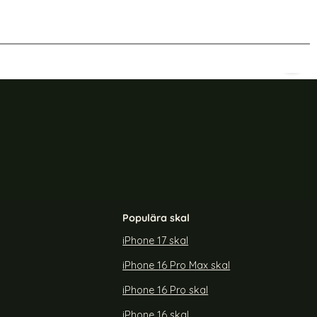
-15%
4/45/46/49 mm Mörk Blå
Silikon Armband Apple Watch 42/44/45/46/49 mm
Sili
Populära skal
iPhone 17 skal
iPhone 16 Pro Max skal
 Watch
Silikon Armband Apple Watch
rk Grön
42/44/45/46/49 mm (S/M) Vit
iPhone 16 Pro skal
Art. nr 12948
rea pris
169 kr
tidigare pris
199 kr
iPhone 16 skal