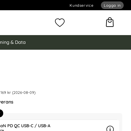
Kundservice
Logga in
omför sökning
Mina favoriter
ing & Data
kon Armband Apple Watch 42/44/45/46/49 mm Svart (M/L)
 är nedsatt med
tch 42/44/45/46/49 mm Svart (M/L) som favorit
 169 kr (2026-08-09)
verans
r
aN PD QC USB-C / USB-A