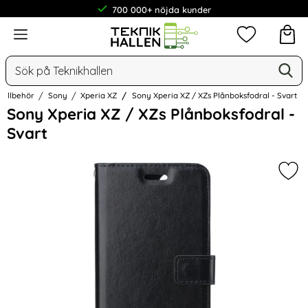
700 000+ nöjda kunder
Meny
Mina favorit
Sök
Ge
Sök på Teknikhallen
ltillbehör
Sony
Xperia XZ
Sony Xperia XZ / XZs Plånboksfodral - Svart
Hoppa
Sony Xperia XZ / XZs Plånboksfodral -
över
Svart
Bilder
Mark