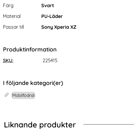
Egenskaper/attribut för denna produkt
Attribut
Värde
Färg
Svart
Material
PU-Läder
Passar till
Sony Xperia XZ
Produktinformation
SKU:
225415
I följande kategori(er)
Mobilfodral
Liknande produkter