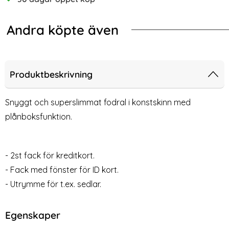
Andra köpte även
-60%
-72%
äder - Välj Färg! (Svart)
ng Galaxy S10 - Plånboksfodral - Rosa (Rosa)
Sony Xperia 10 II - Plånboksfodral - 
Son
Produktbeskrivning
Snyggt och superslimmat fodral i konstskinn med
plånboksfunktion.
- 2st fack för kreditkort.
- Fack med fönster för ID kort.
- Utrymme för t.ex. sedlar.
Sony Xperia 10 II -
Sony Xperia 5 -
Plånboksfodral - Ljus Blå
Plånboksfodral - Röd (Röd)
Art. nr 9509
Egenskaper
Art. nr 6140
(Ljus Blå)
rea pris
rea pris
79 kr
69 kr
Välj ...
Välj ...
tidigare pris
tidigare pris
199 kr
249 kr