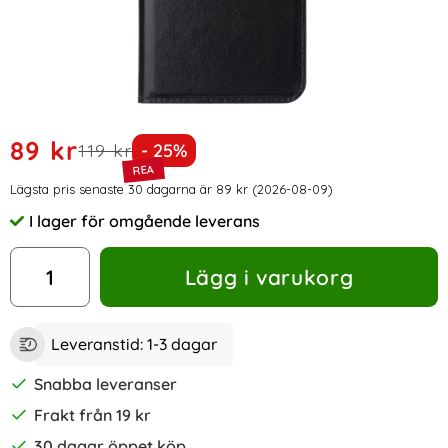
Handla denna produkt Sony Xperia XZ / XZs Plånboksfodral
rea pris
89 kr
tidigare pris
Priset är nedsatt med
119 kr
- 25%
Prishistorik
Lägsta pris senaste 30 dagarna är 89 kr (2026-08-09)
I lager för omgående leverans
Tillgänglighet:
antal
Lägg i varukorg
Leveranstid:
1-3 dagar
Snabba leveranser
Frakt från 19 kr
30 dagar öppet köp