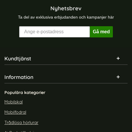
Nyhetsbrev
Ta del av exklusiva erbjudanden och kampanjer här
Gå med
Sidfot Blandad info och länkar
Kundtjänst
Information
Populära kategorier
Mobilskal
Mobilfodral
Trådlösa hörlurar