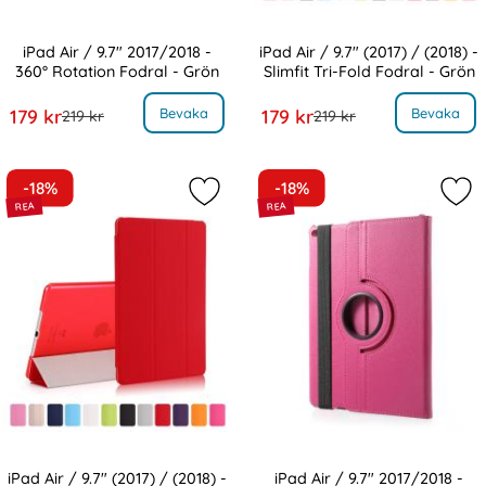
iPad Air / 9.7" 2017/2018 -
iPad Air / 9.7" (2017) / (2018) -
360° Rotation Fodral - Grön
Slimfit Tri-Fold Fodral - Grön
Art. nr 2055
Art. nr 1933
, iPad Air / 9.7" 2017/2018 - 360° Rotation Fodral - Grön
, iPad Air / 9.7" (2017) / (2018) - Slimf
rea pris
rea pris
Bevaka
Bevaka
179 kr
179 kr
tidigare pris
tidigare pris
219 kr
219 kr
-18%
-18%
Markera iPad Air / 9.7" (2017) / (201
Mark
iPad Air / 9.7" (2017) / (2018) -
iPad Air / 9.7" 2017/2018 -