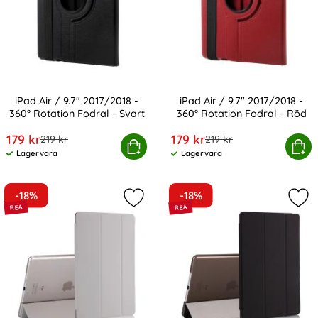
iPad Air / 9.7" 2017/2018 -
iPad Air / 9.7" 2017/2018 -
360° Rotation Fodral - Svart
360° Rotation Fodral - Röd
Art. nr 2049
Art. nr 2051
rea pris
rea pris
179 kr
179 kr
tidigare pris
tidigare pris
219 kr
219 kr
d Air / 9.7" 2017/2018 - 360° Rotation Fodral - Svart
Köp
iPad Air / 9.7" 2017/2018 - 36
Köp
Lagervara
Lagervara
Tillgänglighet:
Tillgänglighet:
-18%
-18%
Markera iPad Air / 9.7" (2017) / (2018
Mark