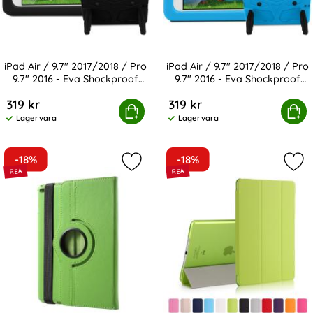
iPad Air / 9.7" 2017/2018 / Pro
iPad Air / 9.7" 2017/2018 / Pro
9.7" 2016 - Eva Shockproof
9.7" 2016 - Eva Shockproof
Art. nr 15649
Art. nr 15651
Skal - Svart
Skal - Blå
319 kr
319 kr
9.7" 2017/2018 / Pro 9.7" 2016 - Eva Shockproof Skal - Sva
iPad Air / 9.7" 2017/2018 / Pro 9.7" 2
Köp
Köp
Lagervara
Lagervara
Tillgänglighet:
Tillgänglighet:
-18%
-18%
Markera iPad Air / 9.7" 2017/2018 - 
Mark