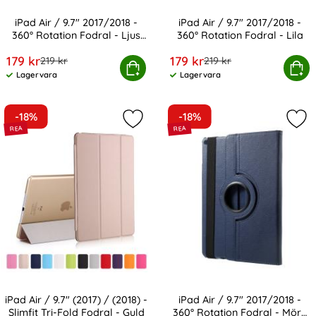
iPad Air / 9.7" 2017/2018 -
iPad Air / 9.7" 2017/2018 -
360° Rotation Fodral - Ljus
360° Rotation Fodral - Lila
Art. nr 2053
Art. nr 2058
Rosa
rea pris
rea pris
179 kr
179 kr
tidigare pris
tidigare pris
219 kr
219 kr
Air / 9.7" 2017/2018 - 360° Rotation Fodral - Ljus Rosa
Köp
iPad Air / 9.7" 2017/2018 - 360
Köp
Lagervara
Lagervara
Tillgänglighet:
Tillgänglighet:
-18%
-18%
Markera iPad Air / 9.7" (2017) / (2018
Mark
iPad Air / 9.7" (2017) / (2018) -
iPad Air / 9.7" 2017/2018 -
Slimfit Tri-Fold Fodral - Guld
360° Rotation Fodral - Mörk