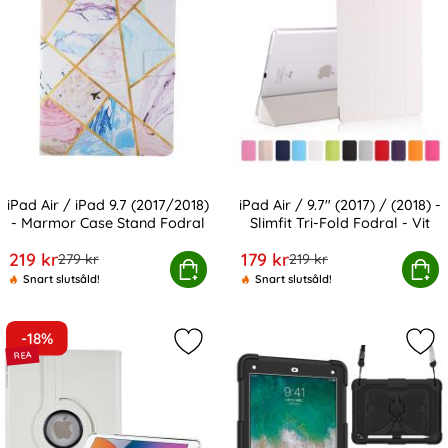
iPad Air / iPad 9.7 (2017/2018)
iPad Air / 9.7" (2017) / (2018) -
- Marmor Case Stand Fodral
Slimfit Tri-Fold Fodral - Vit
Art. nr 15865
Art. nr 1926
rea pris
rea pris
219 kr
179 kr
tidigare pris
tidigare pris
279 kr
219 kr
Air / iPad 9.7 (2017/2018) - Marmor Case Stand Fodral
Köp
iPad Air / 9.7" (2017) / (2018) - S
Köp
Snart slutsåld!
Snart slutsåld!
-18%
Markera iPad Air / 9.7" 2017/2018 - 
Mark