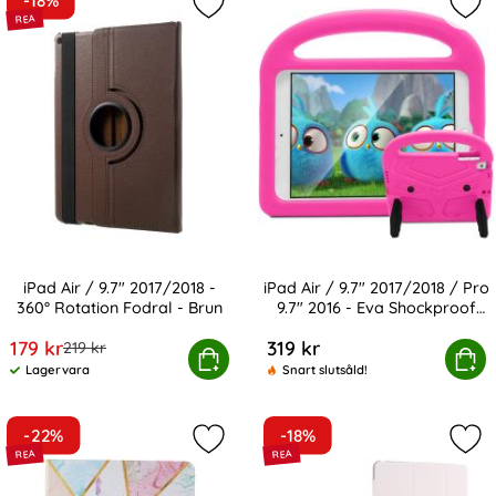
-18%
Markera iPad Air / 9.7" 2017/2018 - 
Mark
iPad Air / 9.7" 2017/2018 -
iPad Air / 9.7" 2017/2018 / Pro
360° Rotation Fodral - Brun
9.7" 2016 - Eva Shockproof
Art. nr 2059
Art. nr 15650
Skal - Rosa
rea pris
179 kr
319 kr
tidigare pris
219 kr
d Air / 9.7" 2017/2018 - 360° Rotation Fodral - Brun
iPad Air / 9.7" 2017/2018 / Pro 9.7" 2
Köp
Köp
Lagervara
Snart slutsåld!
Tillgänglighet:
-22%
-18%
Markera iPad Air / iPad 9.7 (2017/
Mark