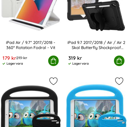
iPad Air / 9.7" 2017/2018 -
iPad 9.7 2017/2018 / Air / Air 2
360° Rotation Fodral - Vit
Skal Butterfly Shockproof
Art. nr 2050
Art. nr 219948
Hybrid
rea pris
179 kr
319 kr
tidigare pris
219 kr
ad Air / 9.7" 2017/2018 - 360° Rotation Fodral - Vit
iPad 9.7 2017/2018 / Air / Air 2 Ska
Köp
Köp
Lagervara
Lagervara
Tillgänglighet:
Tillgänglighet:
Markera iPad Air / 9.7" 2017/2018 / 
Mark