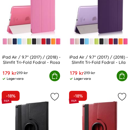
iPad Air / 9.7" (2017) / (2018) -
iPad Air / 9.7" (2017) / (2018) -
Slimfit Tri-Fold Fodral - Rosa
Slimfit Tri-Fold Fodral - Lila
Art. nr 1930
Art. nr 1936
rea pris
rea pris
179 kr
179 kr
tidigare pris
tidigare pris
219 kr
219 kr
ir / 9.7" (2017) / (2018) - Slimfit Tri-Fold Fodral - Rosa
Köp
iPad Air / 9.7" (2017) / (2018) - S
Köp
Lagervara
Lagervara
Tillgänglighet:
Tillgänglighet:
-18%
-18%
Markera iPad Air / 9.7" 2017/2018 - 
Mark