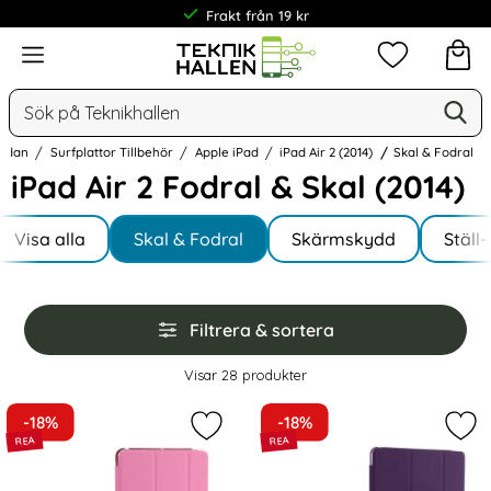
Frakt från 19 kr
Meny
Mina favorit
Sök
Ge
Sök på Teknikhallen
sidan
Surfplattor Tillbehör
Apple iPad
iPad Air 2 (2014)
Skal & Fodral
iPad Air 2 Fodral & Skal (2014)
Underkategorier
Hoppa
till
Visa alla
Skal & Fodral
Skärmskydd
Ställ
I iPad Air 2 (2014)
produkter
Hoppa
Filtrera & sortera
över
filtersektionen
Filtrera & sortera
Visar
28
produkter
produktlista
-18%
-18%
Markera iPad Air / 9.7" (2017) / (201
Mark