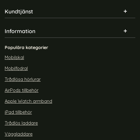
Sidfot Blandad info och länkar
Kundtjänst
Information
Populära kategorier
Mobilskal
Mobilfodral
Trådlösa hörlurar
AirPods tillbehör
Apple Watch armband
iPad tillbehör
Trådlös laddare
Väggladdare