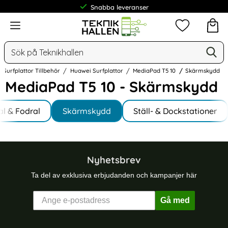
Snabba leveranser
Meny
Mina favorit
Sök
Ge
Sök på Teknikhallen
Surfplattor Tillbehör
Huawei Surfplattor
MediaPad T5 10
Skärmskydd
MediaPad T5 10 - Skärmskydd
Underkategorier
Hoppa
al & Fodral
till
Skärmskydd
Ställ- & Dockstationer
produkter
Nyhetsbrev
Ta del av exklusiva erbjudanden och kampanjer här
Gå med