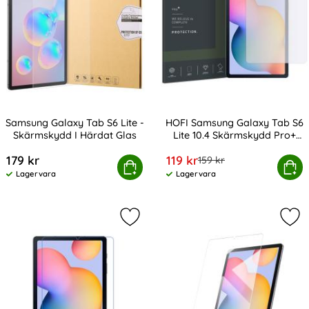
Samsung Galaxy Tab S6 Lite -
HOFI Samsung Galaxy Tab S6
Skärmskydd I Härdat Glas
Lite 10.4 Skärmskydd Pro+
Art. nr 9225
Art. nr 206572
Härdat Glas
rea pris
179 kr
119 kr
tidigare pris
159 kr
ung Galaxy Tab S6 Lite - Skärmskydd I Härdat Glas
HOFI Samsung Galaxy Tab S6 Lite 10.
Köp
Köp
Lagervara
Lagervara
Tillgänglighet:
Tillgänglighet:
Markera samsung Galaxy Tab S6 Lit
Mar