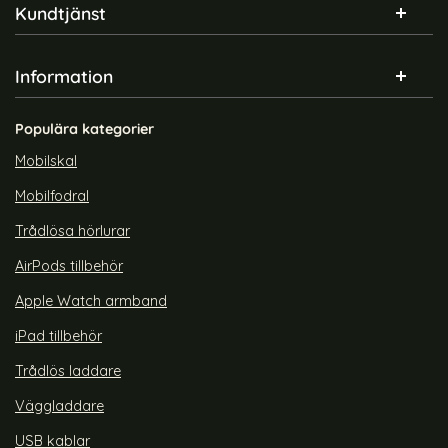
Sidfot Blandad info och länkar
Kundtjänst
Information
Populära kategorier
Mobilskal
Mobilfodral
Trådlösa hörlurar
AirPods tillbehör
Apple Watch armband
iPad tillbehör
Trådlös laddare
Väggladdare
USB kablar