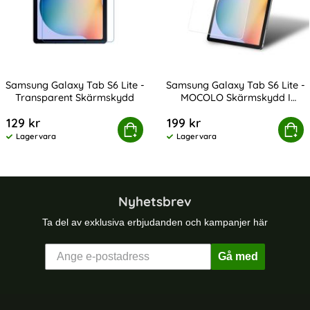
Samsung Galaxy Tab S6 Lite -
Samsung Galaxy Tab S6 Lite -
Transparent Skärmskydd
MOCOLO Skärmskydd I
Art. nr 9224
Art. nr 9226
Härdat Glas
129 kr
199 kr
sung Galaxy Tab S6 Lite - Transparent Skärmskydd
Samsung Galaxy Tab S6 Lite - MOCO
Köp
Köp
Lagervara
Lagervara
Tillgänglighet:
Tillgänglighet:
Nyhetsbrev
Ta del av exklusiva erbjudanden och kampanjer här
Gå med