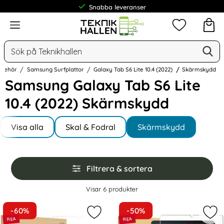
Frakt från 19 kr
Meny
Mina favorit
Sök
Ge
Sök på Teknikhallen
llbehör
Samsung Surfplattor
Galaxy Tab S6 Lite 10.4 (2022)
Skärmskydd
Samsung Galaxy Tab S6 Lite
10.4 (2022) Skärmskydd
Underkategorier
Hoppa
till
Visa alla
Skal & Fodral
Skärmskydd
I Galaxy Tab S6 Lite 10.4 (2022)
produkter
Hoppa
Filtrera & sortera
över
filtersektionen
Filtrera & sortera
Visar
6
produkter
produktlista
-60%
-50%
Markera 2-Pack Samsung Galaxy Tab
Mar