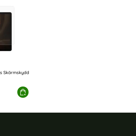
us Skärmskydd
b S9 FE Plus Skärmskydd Härdat Glas
Köp