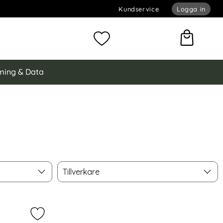
Kundservice
Logga in
omför sökning
Mina favoriter
ing & Data
Tillverkare
Tillverkare
 S9 FE Plus Skärmskydd i härdat glas som favorit
Markera samsung Galaxy Tab S9 FE Plus Skärmsky