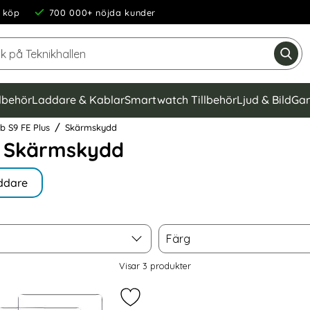
 köp
700 000+ nöjda kunder
Sök på Teknikhallen
Gen
llbehör
Laddare & Kablar
Smartwatch Tillbehör
Ljud & Bild
Gam
b S9 FE Plus
Skärmskydd
s Skärmskydd
ddare
Färg
Färg
Visar
3
produkter
 Tab S9 FE Plus Skärmskydd Pro+ Härdat Glas som favorit
Markera 2-Pack Samsung Galaxy Tab