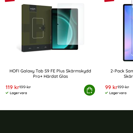
HOFI Galaxy Tab S9 FE Plus Skärmskydd
2-Pack Sam
Pro+ Härdat Glas
Skär
Art. nr 224223
Art. nr 247526
rea pris
rea pris
119 kr
99 kr
tidigare pris
tidigare
199 kr
199 kr
HOFI Galaxy Tab S9 FE Plus Skärmskydd Pro+ H
Köp
2-Pack S
Lagervara
Lagervara
Tillgänglighet:
Tillgänglighet: