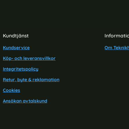
Sidfot Blandad info och länkar
Kundtjänst
Informati
Kundservice
Om Teknikh
Köp- och leveransvillkor
Integritetspolicy
Retur, byte & reklamation
Cookies
Ansökan avtalskund