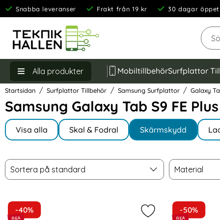
Snabba leveranser
Frakt från 19 kr
30 dagar öppet
Sök
Mobiltillbehör
Surfplattor Ti
Alla produkter
Startsidan
Surfplattor Tillbehör
Samsung Surfplattor
Galaxy Ta
Samsung Galaxy Tab S9 FE Plu
Underkategorier
Hoppa
till
Visa alla
Skal & Fodral
Skärmskydd
La
I Galaxy Tab S9 FE Plus
produkter
Filtrera & sortera
Sortera
Material
Hoppa
Sortera på standard
Material
över
filtersektionen
produktlista
-40%
-50%
Markera hOFI Galaxy