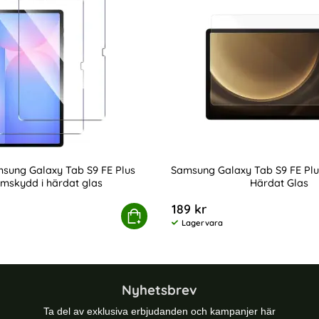
sung Galaxy Tab S9 FE Plus
Samsung Galaxy Tab S9 FE Pl
mskydd i härdat glas
Härdat Glas
Art. nr 224464
189 kr
 pris
ärdat Glas
amsung Galaxy Tab S9 FE Plus Skärmskydd i härdat glas
Köp
Samsung Galaxy Ta
Lagervara
Tillgänglighet:
Nyhetsbrev
Ta del av exklusiva erbjudanden och kampanjer här