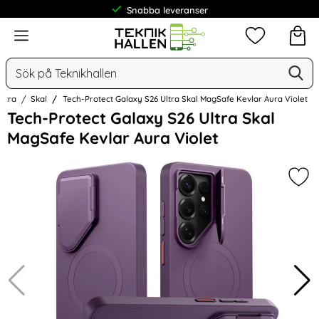
Snabba leveranser
Meny
Mina favorit
Sök
Ge
Sök på Teknikhallen
Ultra
Skal
Tech-Protect Galaxy S26 Ultra Skal MagSafe Kevlar Aura Violet
Hoppa
Tech-Protect Galaxy S26 Ultra Skal
över
MagSafe Kevlar Aura Violet
Bilder
Mark