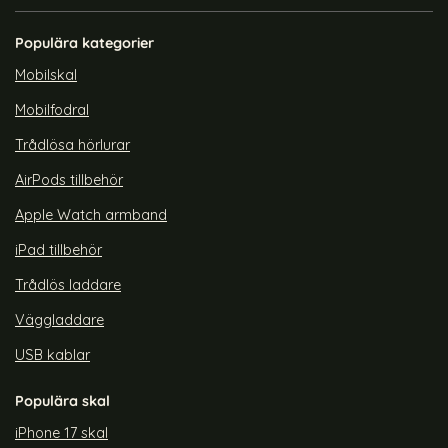
Skal MagSafe Hybrid Svart
Skal MagSafe Yind Series
Art. nr 246247
Art. nr 244006
Svart
Populära kategorier
rea pris
rea pris
189 kr
159 kr
e Ultra Hybrid Deep Purple
sung Galaxy S26 Ultra Skal MagSafe Hybrid Svart
Köp
DUX DUCIS Galaxy S26 Ultra Skal
Tech-Protect S
Köp
Lagervara
Lagervara
Mobilskal
Tillgänglighet:
Tillgänglighet:
Mobilfodral
Trådlösa hörlurar
AirPods tillbehör
Apple Watch armband
iPad tillbehör
Trådlös laddare
Väggladdare
USB kablar
Populära skal
iPhone 17 skal