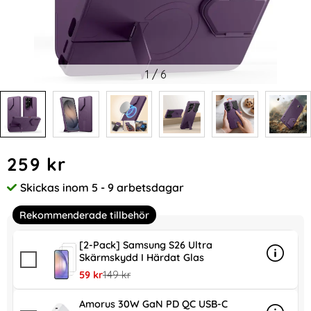
1
/
6
Handla denna produkt Tech-Protect Galaxy S26 Ultra Skal M
pris
259 kr
Skickas inom 5 - 9 arbetsdagar
Tillgänglighet:
Rekommenderade tillbehör
[2-Pack] Samsung S26 Ultra
Skärmskydd I Härdat Glas
Info
mer in
rea pris
tidigare pris
59 kr
149 kr
Amorus 30W GaN PD QC USB-C