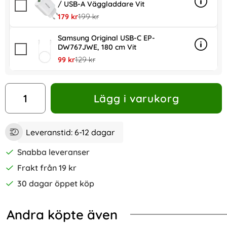
/ USB-A Väggladdare Vit
Info
mer in
rea pris
tidigare pris
179 kr
199 kr
Samsung Original USB-C EP-
DW767JWE, 180 cm Vit
Info
mer in
rea pris
tidigare pris
99 kr
129 kr
antal
Lägg i varukorg
Leveranstid:
6-12 dagar
Snabba leveranser
Frakt från 19 kr
30 dagar öppet köp
Andra köpte även