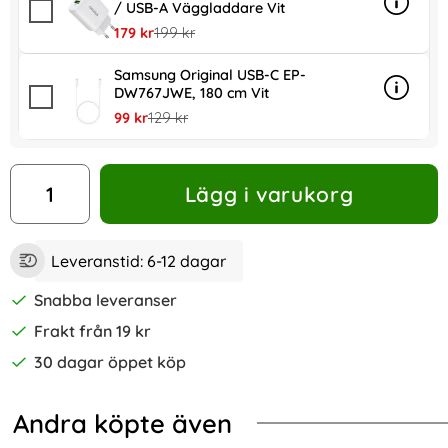
/ USB-A Väggladdare Vit
Info
mer in
rea pris
tidigare pris
179 kr
199 kr
Samsung Original USB-C EP-
DW767JWE, 180 cm Vit
Info
mer in
rea pris
tidigare pris
99 kr
129 kr
antal
Lägg i varukorg
Leveranstid:
6-12 dagar
Snabba leveranser
Frakt från 19 kr
30 dagar öppet köp
Andra köpte även