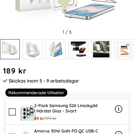
1
/
6
Handla denna produkt Tech-Protect Samsung Galaxy S26 
pris
189 kr
Skickas inom 5 - 9 arbetsdagar
Tillgänglighet:
Rekommenderade tillbehör
2-Pack Samsung S26 Linsskydd
I Härdat Glas - Svart
Info
mer inf
rea pris
tidigare pris
89 kr
199 kr
Amorus 30W GaN PD QC USB-C