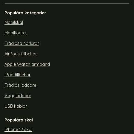
PACK Skärmskydd GlassFit+
Skärmskydd I Härdat Glas
Art. nr 246775
Art. nr 247130
Populära kategorier
rea pris
rea pris
149 kr
79 kr
tidigare pris
179 kr
mskydd Pro+ Härdat Glas
h-Protect Galaxy S26 2-PACK Skärmskydd GlassFit+
Köp
[3-Pack] Samsung S26 - Skä
Köp
Lagervara
Lagervara
Mobilskal
Tillgänglighet:
Tillgänglighet:
Mobilfodral
Trådlösa hörlurar
AirPods tillbehör
Apple Watch armband
iPad tillbehör
Trådlös laddare
Väggladdare
USB kablar
Populära skal
iPhone 17 skal