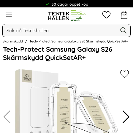
30 dagar öppet köp
Meny
Mina favorit
Sök
Ge
Sök på Teknikhallen
Skärmskydd
Tech-Protect Samsung Galaxy S26 Skärmskydd QuickSetAR+
Hoppa
Tech-Protect Samsung Galaxy S26
över
Skärmskydd QuickSetAR+
Bilder
Mar