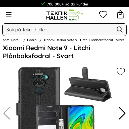
700 000+ nöjda kunder
Meny
Mina favorit
Sök
Ge
Sök på Teknikhallen
Redmi Note 9
Fodral
Xiaomi Redmi Note 9 - Litchi Plånboksfodral - Svart
Hoppa
Xiaomi Redmi Note 9 - Litchi
över
Plånboksfodral - Svart
Bilder
Mark