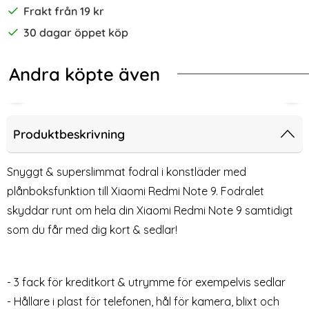
Frakt från 19 kr
30 dagar öppet köp
Andra köpte även
 (Svart)
 Redmi Note 9 - Litchi Plånboksfodral - Grön
Xiaomi Redmi Note 9 - Litchi Plånbok
Xia
Produktbeskrivning
Snyggt & superslimmat fodral i konstläder med
plånboksfunktion till Xiaomi Redmi Note 9. Fodralet
skyddar runt om hela din Xiaomi Redmi Note 9 samtidigt
som du får med dig kort & sedlar!
- 3 fack för kreditkort & utrymme för exempelvis sedlar
Xiaomi Redmi Note 9 - Litchi
Xiaomi Redmi Note 9 -
- Hållare i plast för telefonen, hål för kamera, blixt och