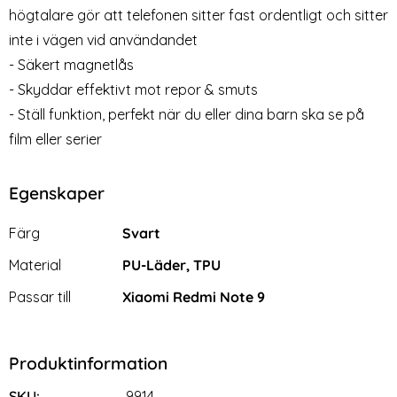
Plånboksfodral - Ljus Blå
Ultimata Stöttåliga Skalet
högtalare gör att telefonen sitter fast ordentligt och sitter
Art. nr 9918
Art. nr 9957
med Stöd - Rosa
rea pris
rea pris
169 kr
129 kr
inte i vägen vid användandet
lånboksfodral - Grön
omi Redmi Note 9 - Litchi Plånboksfodral - Ljus Blå
Xiaomi Redmi Note 9 - Ultimata Stöt
Köp
Xiaomi
Köp
Snart slutsåld!
Snart slutsåld!
- Säkert magnetlås
- Skyddar effektivt mot repor & smuts
- Ställ funktion, perfekt när du eller dina barn ska se på
film eller serier
Egenskaper
Egenskaper/attribut för denna produkt
Attribut
Värde
Färg
Svart
Material
PU-Läder, TPU
Passar till
Xiaomi Redmi Note 9
Produktinformation
SKU:
9914