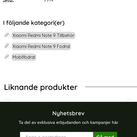
I följande kategori(er)
Xiaomi Redmi Note 9 Tillbehör
Xiaomi Redmi Note 9 Fodral
Mobilfodral
Liknande produkter
 Smart Wallet Svart
g Galaxy A14 5G Fodral I Äkta Läder - Välj Färg! (Svart)
Xiaomi Redmi Note 8 Pro - Litchi Pl
Xiao
Nyhetsbrev
Ta del av exklusiva erbjudanden och kampanjer här