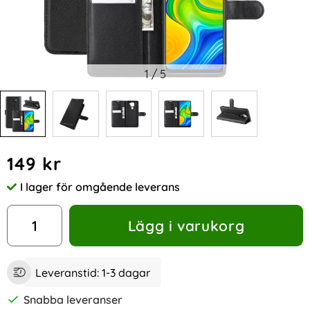
1
/
5
Handla denna produkt Xiaomi Redmi Note 9 - Litchi Plånboks
pris
149 kr
I lager för omgående leverans
Tillgänglighet:
antal
Lägg i varukorg
Leveranstid:
1-3 dagar
Snabba leveranser