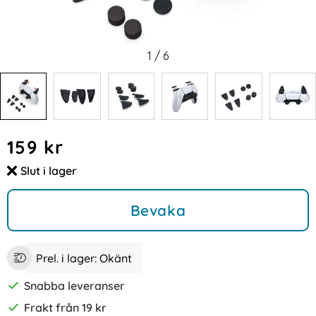
1
/
6
Handla denna produkt 8-PACK Gamingkit för Sony PS5 Svar
pris
159 kr
Slut i lager
Tillgänglighet:
Bevaka
Prel. i lager:
Okänt
Snabba leveranser
Frakt från 19 kr