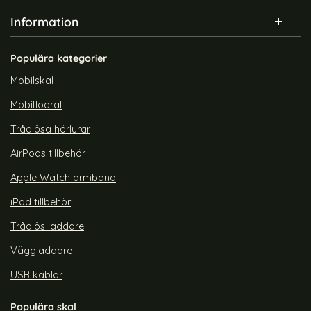
Information
ASUS ROG Ally Skal Slikon Vit
Antistatiskt ESD Armband
Justerbart Blå
Art. nr 230268
Art. nr 232252
Populära kategorier
rea pris
149 kr
rea pris
tidigare pris
89 kr
209 kr
ASUS ROG Ally Skal Slikon Vit
Köp
al Litchi Läder Blå
Antistatiskt ESD Armba
Köp
Snart slutsåld!
Lagervara
Mobilskal
Tillgänglighet:
Mobilfodral
Trådlösa hörlurar
AirPods tillbehör
Apple Watch armband
iPad tillbehör
Trådlös laddare
Väggladdare
USB kablar
Populära skal