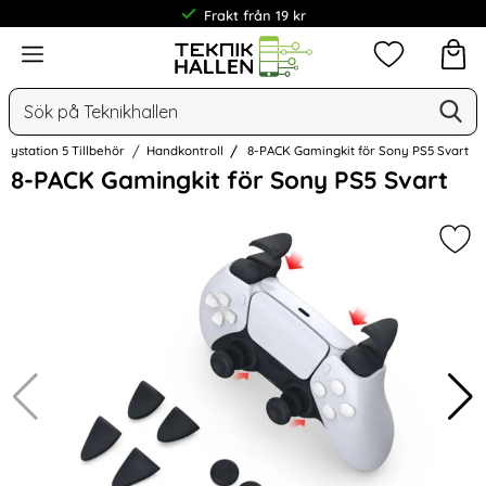
Frakt från 19 kr
Meny
Mina favorit
Sök
Ge
Sök på Teknikhallen
laystation 5 Tillbehör
Handkontroll
8-PACK Gamingkit för Sony PS5 Svart
Hoppa
8-PACK Gamingkit för Sony PS5 Svart
över
Bilder
Mar