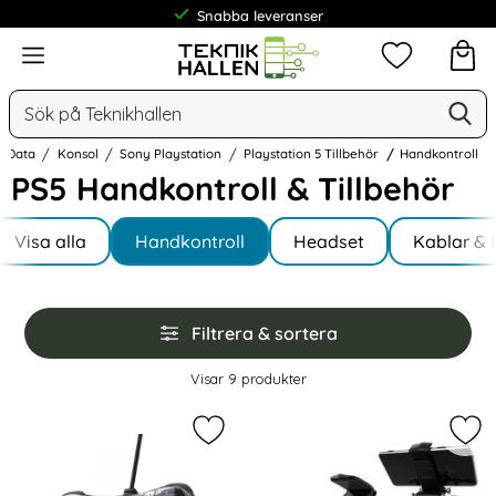
Snabba leveranser
Frakt från 19 kr
Meny
Mina favorit
Sök
Ge
Sök på Teknikhallen
 Data
Konsol
Sony Playstation
Playstation 5 Tillbehör
Handkontroll
PS5 Handkontroll & Tillbehör
Underkategorier
Hoppa
till
Visa alla
Handkontroll
Headset
Kablar &
I Playstation 5 Tillbehör
produkter
Hoppa
Filtrera & sortera
över
filtersektionen
Filtrera & sortera
Visar
9
produkter
produktlista
Markera aOLION Universal RGB Trå
Mar