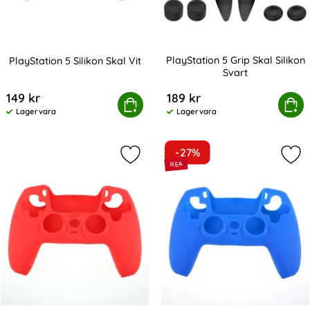
PlayStation 5 Grip Skal Silikon
PlayStation 5 Silikon Skal Vit
Svart
Art. nr 226385
Art. nr 226379
149 kr
189 kr
PlayStation 5 Silikon Skal Vit
Köp
PlayStation 5 Grip Ska
Köp
Lagervara
Lagervara
Tillgänglighet:
Tillgänglighet:
-27%
Markera playStation 5 Silikon Skal 
Mark