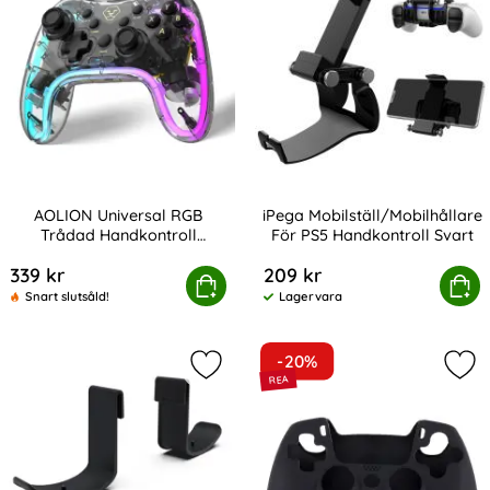
AOLION Universal RGB
iPega Mobilställ/Mobilhållare
Trådad Handkontroll
För PS5 Handkontroll Svart
Art. nr 219566
Art. nr 225207
PS/NS/iOS/PC/TV
339 kr
209 kr
Universal RGB Trådad Handkontroll PS/NS/iOS/PC/TV
Köp
iPega Mobilställ/Mobilhållare F
Köp
Snart slutsåld!
Lagervara
Tillgänglighet:
-20%
Markera iPega 2-PACK Fäste För PS
Mark