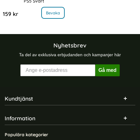
PS5 Svart
Art. nr 225206
, 8-PACK Gamingkit för Sony PS5 Svart
Bevaka
159 kr
Nyhetsbrev
Ta del av exklusiva erbjudanden och kampanjer här
Gå med
Sidfot Blandad info och länkar
Kundtjänst
Information
Populära kategorier