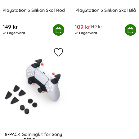
PlayStation 5 Silikon Skal Röd
PlayStation 5 Silikon Skal Blå
Art. nr 226386
Art. nr 226387
rea pris
149 kr
109 kr
tidigare pris
149 kr
PlayStation 5 Silikon Skal Röd
Köp
PlayStation 5 Sili
Köp
Lagervara
Lagervara
Tillgänglighet:
Tillgänglighet:
Markera 8-PACK Gamingkit för Sony
8-PACK Gamingkit för Sony