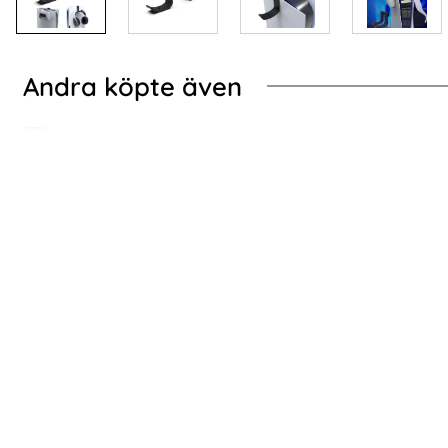
Andra köpte även
Universal Väggfäste I Metall För Konsol, Handkontroll, Headse
KJH Laddningsställ 
KJH Laddningsställ För PS5, 2x
iPhone 16
Handkontroller Med Fläkt Vit
Art. nr 217331
Art. nr 230042