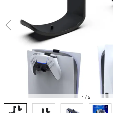
1
/
6