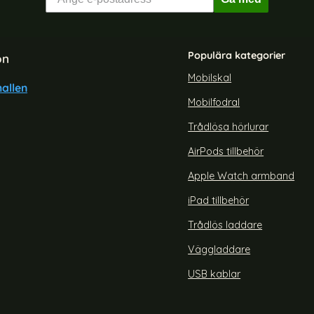
Populära kategorier
on
Mobilskal
allen
Mobilfodral
iPhone 16 Skal MagSafe Yind
holdit iPhone 16 Pro Mobilskal 
Series Matt Grå
Blue
Trådlösa hörlurar
Art. nr 228747
rea pris
199 kr
 pris
AirPods tillbehör
 DUCIS iPhone 16 Skal MagSafe Yind Series Matt Grå
Köp
holdit iPhone 1
Snart slutsåld!
Apple Watch armband
iPad tillbehör
Trådlös laddare
Väggladdare
USB kablar