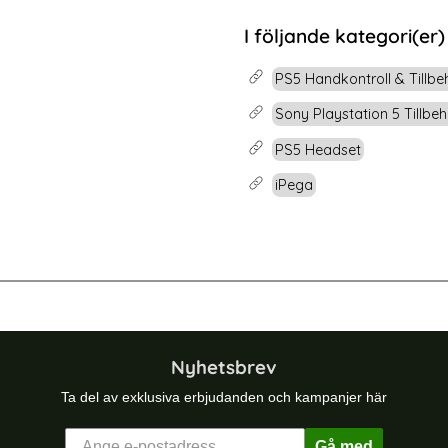
rea pris
159 kr
ed Fläkt Vit
iPhone 16 Pro Fodral Rhombus Läder Roséguld
Köp
Motorola Moto G35 
I följande kategori(er)
Lagervara
Tillgänglighet:
PS5 Handkontroll & Tillbe
Sony Playstation 5 Tillbeh
PS5 Headset
iPega
likon Vit
DUX DUCIS iPhone 16 Skal MagSafe Y
Nyhetsbrev
Ta del av exklusiva erbjudanden och kampanjer här
Gå med