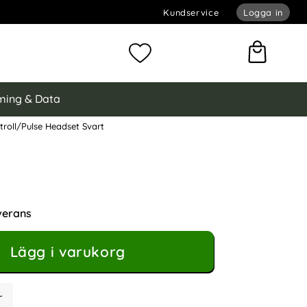
Kundservice
Logga in
omför sökning
Mina favoriter
ing & Data
roll/Pulse Headset Svart
a 2-PACK Fäste För PS5 Handkontroll/Pulse Headset Svart
S5 Handkontroll/Pulse Headset Svart som favorit
verans
Lägg i varukorg
r