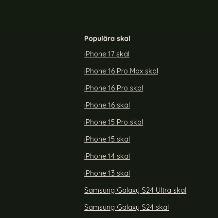
Populära skal
iPhone 17 skal
iPhone 16 Pro Max skal
Silikon Mineral
DG.MING Google Pixel 10/10 Pro 2in1 Magnet
Fodral / Skal Brun
iPhone 16 Pro skal
Art. nr 241049
rea pris
219 kr
iPhone 16 skal
6 Pro Mobilskal Silikon Mineral Blue
Köp
DG.MING Google Pixel 10/10 Pro 2in1
Köp
Snart slutsåld!
iPhone 15 Pro skal
iPhone 15 skal
iPhone 14 skal
iPhone 13 skal
Samsung Galaxy S24 Ultra skal
Samsung Galaxy S24 skal