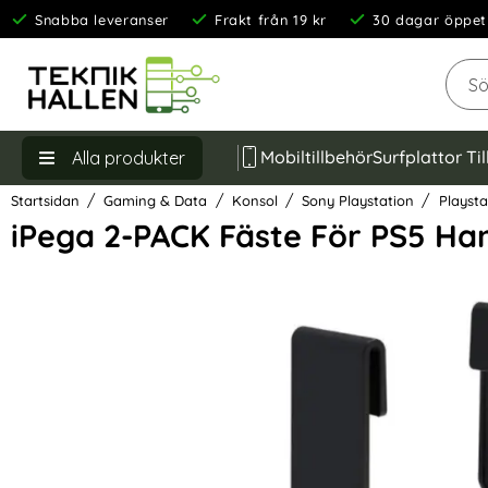
Snabba leveranser
Frakt från 19 kr
30 dagar öppet
Sök
Mobiltillbehör
Surfplattor Ti
Alla produkter
Startsidan
Gaming & Data
Konsol
Sony Playstation
Playsta
iPega 2-PACK Fäste För PS5 Ha
Hoppa
över
Bilder