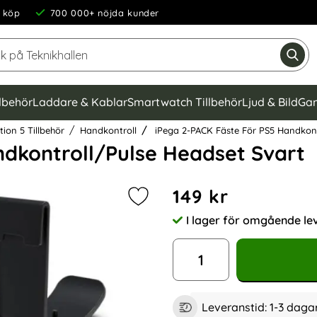
 köp
700 000+ nöjda kunder
Sök på Teknikhallen
Gen
llbehör
Laddare & Kablar
Smartwatch Tillbehör
Ljud & Bild
Gam
tion 5 Tillbehör
Handkontroll
iPega 2-PACK Fäste För PS5 Handkont
ndkontroll/Pulse Headset Svart
Handla denna produkt iPeg
pris
149 kr
Markera iPega 2-PACK Fäste För P
I lager för omgående le
Tillgänglighet:
antal
Leveranstid:
1-3 daga