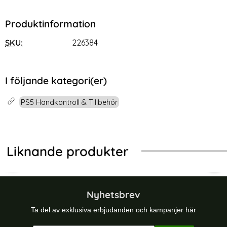
Produktinformation
SKU:
226384
I följande kategori(er)
PS5 Handkontroll & Tillbehör
Liknande produkter
-27%
Mobilställ/Mobilhållare För PS5 Handkontroll Svart
PlayStation 5 Silikon Skal Vit
Play
Nyhetsbrev
Ta del av exklusiva erbjudanden och kampanjer här