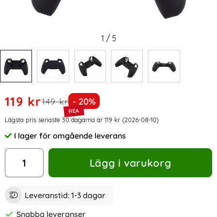
1
/
5
Handla denna produkt PlayStation 5 Silikon Skal Svart
rea pris
119 kr
tidigare pris
Priset är nedsatt med
149 kr
- 20%
Prishistorik
Lägsta pris senaste 30 dagarna är 119 kr (2026-08-10)
I lager för omgående leverans
Tillgänglighet:
antal
Lägg i varukorg
Leveranstid:
1-3 dagar
Snabba leveranser