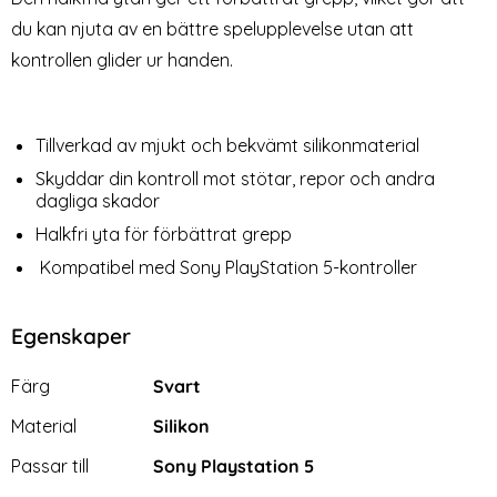
PS5 DualSense
du kan njuta av en bättre spelupplevelse utan att
Art. nr 226386
Art. nr 218964
Handkontroller Vit
rea pris
rea pris
149 kr
219 kr
kontrollen glider ur handen.
PlayStation 5 Sili
Köp
addningsstation Vit
ED Laddstation För 2x PS5 DualSense Handkontroller Vit
Köp
DATA 
Lagervara
Lagervara
Tillgänglighet:
Tillgänglighet:
Tillverkad av mjukt och bekvämt silikonmaterial
Skyddar din kontroll mot stötar, repor och andra
dagliga skador
Halkfri yta för förbättrat grepp
Kompatibel med Sony PlayStation 5-kontroller
Egenskaper
Egenskaper/attribut för denna produkt
Attribut
Värde
Färg
Svart
Material
Silikon
Passar till
Sony Playstation 5