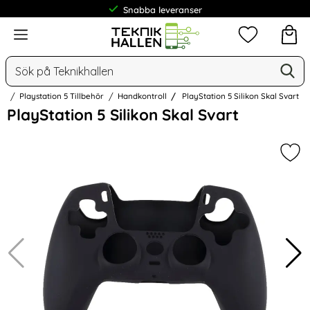
Snabba leveranser
Frakt från 19 kr
Meny
Mina favorit
Sök
Ge
Sök på Teknikhallen
on
Playstation 5 Tillbehör
Handkontroll
PlayStation 5 Silikon Skal Svart
Hoppa
PlayStation 5 Silikon Skal Svart
över
Bilder
Mark