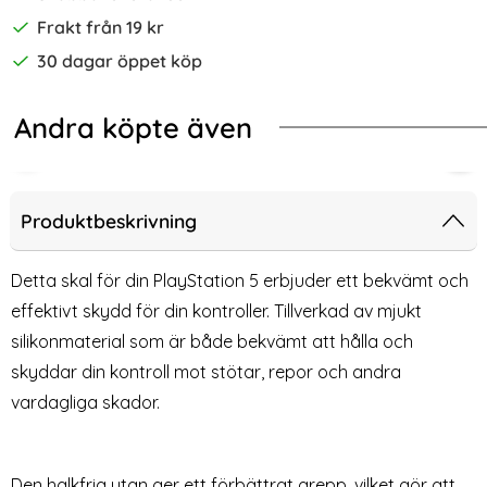
Frakt från 19 kr
30 dagar öppet köp
Andra köpte även
Konsol, Handkontroll, Headset
Sony PS5 DualSense LED Laddningsstation Vit
iPega LED Laddstation För 2x PS5 D
Play
Produktbeskrivning
Detta skal för din PlayStation 5 erbjuder ett bekvämt och
effektivt skydd för din kontroller. Tillverkad av mjukt
silikonmaterial som är både bekvämt att hålla och
skyddar din kontroll mot stötar, repor och andra
vardagliga skador.
iPega LED Laddstation För 2x
PlayStation 5 Silikon Skal Röd
Den halkfria ytan ger ett förbättrat grepp, vilket gör att