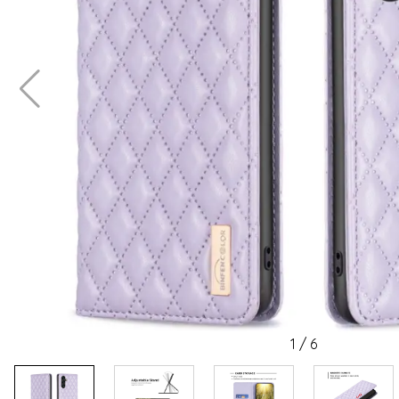
1
/
6