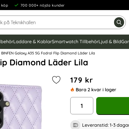
 köp
700 000+ nöjda kunder
Sök på Teknikhallen
Gen
llbehör
Laddare & Kablar
Smartwatch Tillbehör
Ljud & Bild
Gam
BINFEN Galaxy A35 5G Fodral Flip Diamond Läder Lila
ip Diamond Läder Lila
Handla denna produkt BINFE
pris
179 kr
Markera bINFEN Galaxy A35 5G Fodr
Bara 2 kvar i lager
antal
Leveranstid:
1-3 daga