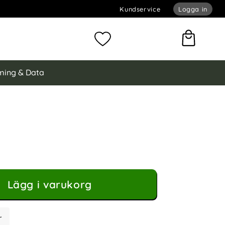
Kundservice
Logga in
omför sökning
Mina favoriter
ing & Data
N Galaxy A35 5G Fodral Flip Diamond Läder Lila
al Flip Diamond Läder Lila som favorit
Lägg i varukorg
r