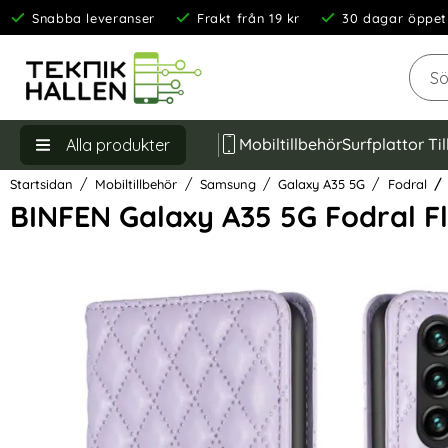
Snabba leveranser
Frakt från 19 kr
30 dagar öppet
Sök
Mobiltillbehör
Surfplattor Ti
Alla produkter
Startsidan
Mobiltillbehör
Samsung
Galaxy A35 5G
Fodral
BINFEN Galaxy A35 5G Fodral Fl
Hoppa
över
Bilder