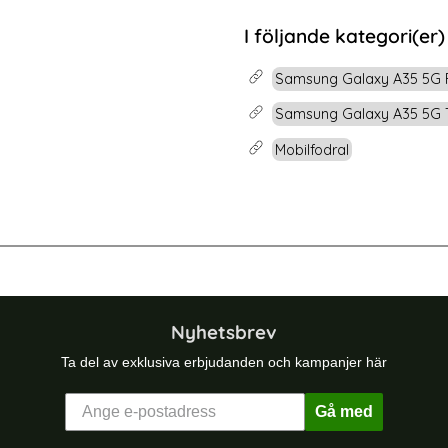
rea pris
99 kr
 pris
tidigare pris
199 kr
-Pack Samsung A35 5G Skärmskydd i Härdat Glas
Köp
[2-PACK] Samsung A35/A55 S
I följande kategori(er)
Lagervara
Tillgänglighet:
Samsung Galaxy A35 5G 
Samsung Galaxy A35 5G T
Mobilfodral
G Fodral Flip Diamond Läder Svart
BINFEN Galaxy A35 5G Fodral Flip 
Nyhetsbrev
Ta del av exklusiva erbjudanden och kampanjer här
Gå med