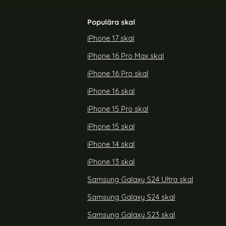
Populära skal
iPhone 17 skal
iPhone 16 Pro Max skal
 Flip Diamond
BINFEN Galaxy A35 5G Fodral Flip Diamond
Läder Ljus Rosa
iPhone 16 Pro skal
Art. nr 226185
rea pris
179 kr
iPhone 16 skal
5 5G Fodral Flip Diamond Läder Blå
Köp
BINFEN Galaxy A35 5G Fodral Flip
Köp
Lagervara
Tillgänglighet:
iPhone 15 Pro skal
iPhone 15 skal
iPhone 14 skal
iPhone 13 skal
Samsung Galaxy S24 Ultra skal
Samsung Galaxy S24 skal
Samsung Galaxy S23 skal