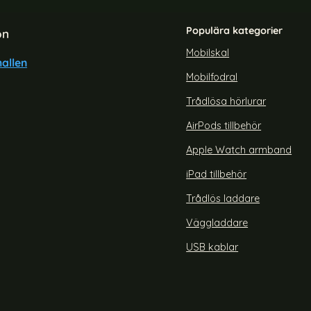
Populära kategorier
on
Mobilskal
allen
Mobilfodral
y A35 5G Fodral Flip Diamond
BINFEN Galaxy A35 5G Fodral
Läder Grön
Läder Blå
Trådlösa hörlurar
Art. nr 226182
rea pris
179 kr
AirPods tillbehör
der Svart
FEN Galaxy A35 5G Fodral Flip Diamond Läder Grön
Köp
BINFEN Galaxy A3
Lagervara
Tillgänglighet:
Apple Watch armband
iPad tillbehör
Trådlös laddare
Väggladdare
USB kablar