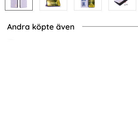
Andra köpte även
-57%
-50%
r
ung Galaxy A35 5G Fodral Mandala Läder Rosa
Samsung Galaxy A35 
Samsung Galaxy A35 5G Fodral / Magnet
3-Pack Sa
Skal 2in1 - Välj Färg! (Svart)
Art. nr 228405
Art. nr 229247