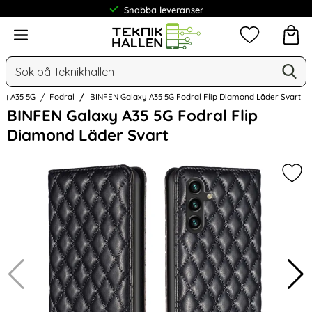
Snabba leveranser
Frakt från 19 kr
Meny
Mina favorit
Sök
Ge
Sök på Teknikhallen
xy A35 5G
Fodral
BINFEN Galaxy A35 5G Fodral Flip Diamond Läder Svart
Hoppa
BINFEN Galaxy A35 5G Fodral Flip
över
Diamond Läder Svart
Bilder
Mar