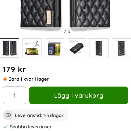
1
/
6
Handla denna produkt BINFEN Galaxy A35 5G Fodral Flip D
pris
179 kr
Bara 1 kvar i lager
antal
Lägg i varukorg
Leveranstid:
1-3 dagar
Snabba leveranser