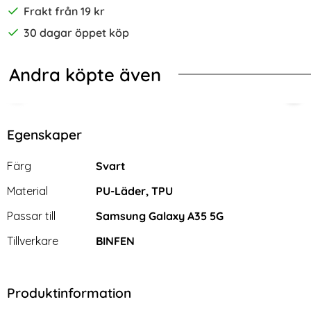
Frakt från 19 kr
30 dagar öppet köp
Andra köpte även
-57%
-50%
 Läder Brun
ng Galaxy A35 5G Fodral Läder Litchi Ljus Rosa
Samsung Galaxy A35 5G Fodral / Magn
[2-
Egenskaper
Egenskaper/attribut för denna produkt
Attribut
Värde
Färg
Svart
Material
PU-Läder, TPU
Passar till
Samsung Galaxy A35 5G
Tillverkare
BINFEN
Produktinformation
Samsung Galaxy A35 5G
[2-PACK] Samsung A35/A55