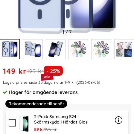
1
/
7
Handla denna produkt ColorPop Galaxy S24 Skal CH MagSa
rea pris
149 kr
tidigare pris
Priset är nedsatt med
199 kr
- 25%
Prishistorik
Lägsta pris senaste 30 dagarna är 149 kr (2026-08-06)
I lager för omgående leverans
Tillgänglighet:
Rekommenderade tillbehör
2-Pack Samsung S24 -
Skärmskydd i Härdat Glas
Info
mer in
rea pris
tidigare pris
59 kr
199 kr