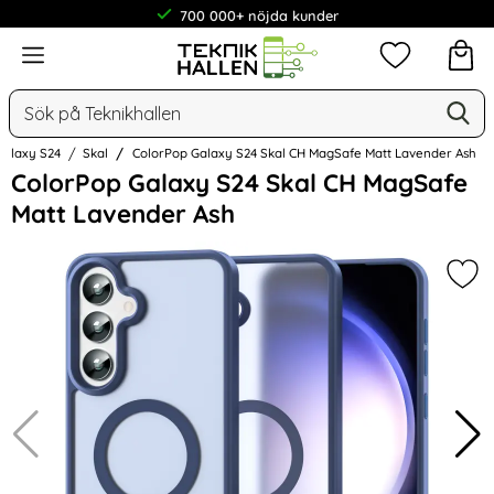
700 000+ nöjda kunder
Meny
Mina favorit
Sök
Ge
Sök på Teknikhallen
Galaxy S24
Skal
ColorPop Galaxy S24 Skal CH MagSafe Matt Lavender Ash
Hoppa
ColorPop Galaxy S24 Skal CH MagSafe
över
Matt Lavender Ash
Bilder
Mar