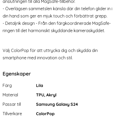
anslutningen till alla MagSafe-tillbehör.
- Överlägsen sammetslen känsla där din telefon glider in i
din hand som ger en mjuk touch och förbättrat grepp.
- Detaljrik design - Från den färgkoordinerade MagSafe-
ringen till det harmoniskt skyddande kameraskyddet.
Välj ColorPop för att uttrycka dig och skydda din
smartphone med innovation och stil.
Egenskaper
Egenskaper/attribut för denna produkt
Attribut
Värde
Färg
Lila
Material
TPU, Akryl
Passar till
Samsung Galaxy S24
Tillverkare
ColorPop