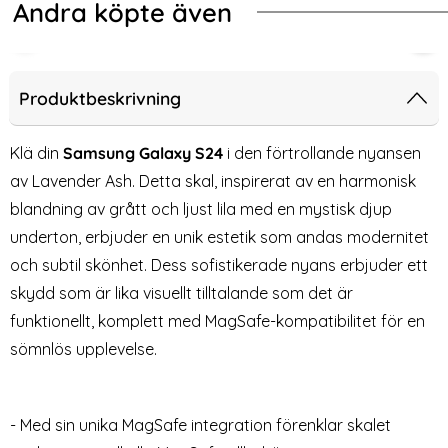
Andra köpte även
e Matt Röd
NG Samsung Galaxy S24 Skal Läderbelagt Brun
HOFI Galaxy S24 2-PACK Skärmskyd
Sam
Produktbeskrivning
Klä din
Samsung Galaxy S24
i den förtrollande nyansen
av Lavender Ash. Detta skal, inspirerat av en harmonisk
blandning av grått och ljust lila med en mystisk djup
underton, erbjuder en unik estetik som andas modernitet
och subtil skönhet. Dess sofistikerade nyans erbjuder ett
skydd som är lika visuellt tilltalande som det är
funktionellt, komplett med MagSafe-kompatibilitet för en
HOFI Galaxy S24 2-PACK
Samsung Galaxy S24
sömnlös upplevelse.
Skärmskydd Pro+
Linsskydd Härdat Glas Svart
Art. nr 227401
Art. nr 225821
Heltäckande Svart
rea pris
rea pris
139 kr
89 kr
al Läderbelagt Brun
alaxy S24 2-PACK Skärmskydd Pro+ Heltäckande Svart
Köp
Samsung Galaxy S24 Linssky
Köp
Lagervara
Snart slutsåld!
Tillgänglighet:
- Med sin unika MagSafe integration förenklar skalet