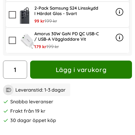
2-Pack Samsung S24 Linsskydd
I Härdat Glas - Svart
Info
mer inf
rea pris
tidigare pris
99 kr
199 kr
Amorus 30W GaN PD QC USB-C
/ USB-A Väggladdare Vit
Info
mer in
rea pris
tidigare pris
179 kr
199 kr
antal
Lägg i varukorg
Leveranstid:
1-3 dagar
Snabba leveranser
Frakt från 19 kr
30 dagar öppet köp