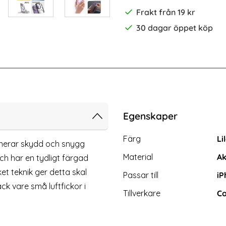
Frakt från 19 kr
30 dagar öppet köp
Pro Skärmskydd i Härdat glas
[2-Pack] iPhone 14 Pro Linsskydd I 
Egenskaper
Egenskaper/attribut för d
Attribut
Värde
Färg
Li
erar skydd och snygg
Material
Ak
ch har en tydligt färgad
t teknik ger detta skal
Passar till
iP
ck vare små luftfickor i
Tillverkare
Co