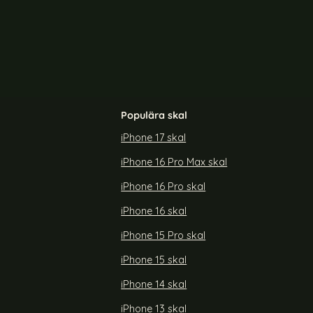
agSafe Transparent/Röd
ColorPop iPhone 14 Pro Skal CH MagSafe Transpar
Color
Populära skal
iPhone 17 skal
iPhone 16 Pro Max skal
l CH MagSafe
ColorPop iPhone 14 Pro Skal CH MagSafe
t
Transparent/Titanium
iPhone 16 Pro skal
Art. nr 225264
rea pris
179 kr
tidigare pris
299 kr
iPhone 16 skal
Pro Skal CH MagSafe Transparent/Svart
Köp
ColorPop iPhone 14 Pro Skal CH Ma
Köp
Lagervara
Tillgänglighet:
iPhone 15 Pro skal
iPhone 15 skal
iPhone 14 skal
iPhone 13 skal