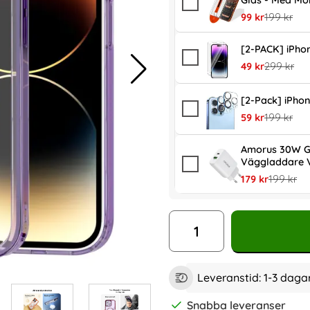
Glas - Med Mo
rea pris
tidigare pr
99 kr
199 kr
[2-PACK] iPho
rea pris
tidigare pr
49 kr
299 kr
[2-Pack] iPhon
rea pris
tidigare pr
59 kr
199 kr
Amorus 30W G
Väggladdare V
rea pris
tidigare p
179 kr
199 kr
antal
Leveranstid:
1-3 daga
Snabba leveranser