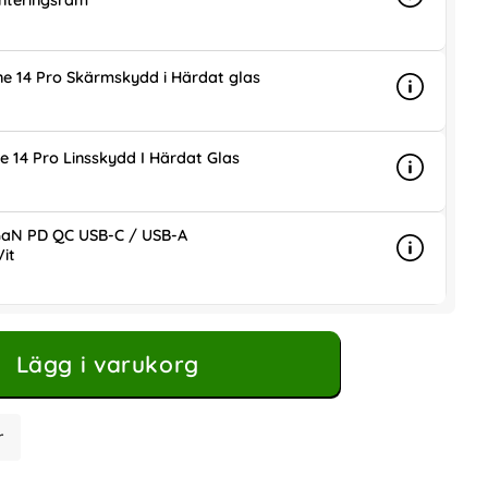
nteringsram
Info
mer info 
is
ne 14 Pro Skärmskydd i Härdat glas
Info
mer info 
is
e 14 Pro Linsskydd I Härdat Glas
Info
mer info 
is
aN PD QC USB-C / USB-A
it
Info
mer info
ris
Lägg i varukorg
r