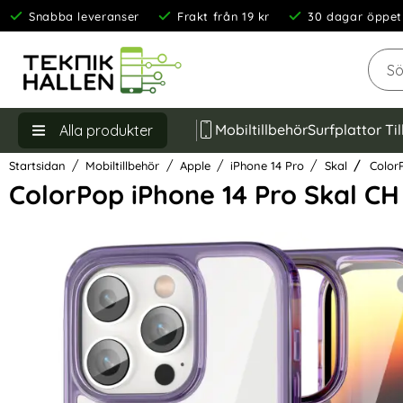
Snabba leveranser
Frakt från 19 kr
30 dagar öppet
Sök
Mobiltillbehör
Surfplattor Ti
Alla produkter
Startsidan
Mobiltillbehör
Apple
iPhone 14 Pro
Skal
ColorP
ColorPop iPhone 14 Pro Skal C
Hoppa
över
Bilder