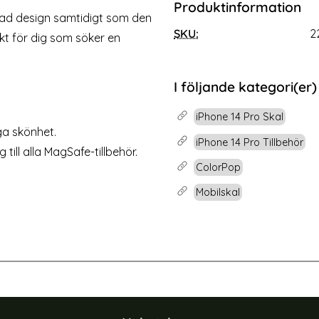
Produktinformation
one 14 Pro Linsskydd I Härdat
HOFI iPhone 14 Pro / 14 Pro 
mad design samtidigt som den
Glas
Pro+ Härdat Glas S
SKU:
2
Art. nr 211395
kt för dig som söker en
rea pris
89 kr
 pris
t glas
[2-Pack] iPhone 14 Pro Linsskydd I Härdat Glas
Köp
HOFI iPhone 14 Pro / 1
Lagervara
Tillgänglighet:
I följande kategori(er)
iPhone 14 Pro Skal
ga skönhet.
iPhone 14 Pro Tillbehör
till alla MagSafe-tillbehör.
ColorPop
Mobilskal
-40%