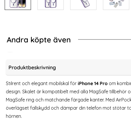
Andra köpte även
-84%
-70%
ärdat Glas
ck iPhone 15 Plus Heltäckande Skärmskydd i Härdat Glas
[2-PACK] iPhone 14 
Produktbeskrivning
Stilrent och elegant mobilskal för
iPhone 14 Pro
om kombin
design. Skalet är kompatibelt med alla MagSafe tillbehör o
MagSafe ring och matchande färgade kanter. Med AirPocke
överlägset fallskydd och dämpar din telefon mot stötar ta
hörnen.