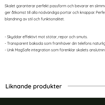
[2-PACK] iPhone 14 Pro Skärmskydd i Härdat
[2-Pack] iPh
Skalet garanterar perfekt passform och bevarar en slim
glas
Art. nr 211438
Art. nr 211363
ger åtkomst till alla nödvändiga portar och knappar. Perfe
rea pris
rea pris
49 kr
59 kr
tidigare pris
tidigare
299 kr
199 kr
 Skärmskydd i Härdat Glas
[2-PACK] iPhone 14 Pro Skärmskydd i Härda
Köp
blandning av stil och funktionalitet.
Lagervara
Lagervara
Tillgänglighet:
Tillgänglighet:
- Skyddar effektivt mot stötar, repor och smuts.
- Transparent baksida som framhäver din telefons naturli
- Unik MagSafe integration som förenklar skalets anslutning 
Liknande produkter
-40%
-60%