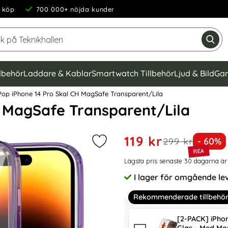
 köp
700 000+ nöjda kunder
Sök på Teknikhallen
Gen
llbehör
Laddare & Kablar
Smartwatch Tillbehör
Ljud & Bild
Gam
op iPhone 14 Pro Skal CH MagSafe Transparent/Lila
H MagSafe Transparent/Lila
Handla denna produkt Color
rea pris
119 kr
tidigare pris
Priset
299 kr
- 60%
Markera colorPop iPhone 14 Pro Sk
Prishistorik
Lägsta pris senaste 30 dagarna är
I lager för omgående le
Tillgänglighet:
Rekommenderade tillbehö
[2-PACK] iPho