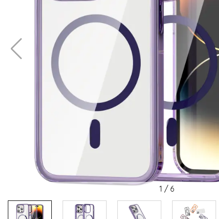
1
/
6