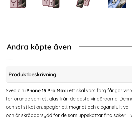
Andra köpte även
-67%
-40%
nsparent/Titanium
-Protect iPhone 15 Pro Max Skal MagSafe MagMat Matt Svart
3-Pack iPhone 15 Pr
Produktbeskrivning
Svep din
iPhone 15 Pro Max
i ett skal vars färg fångar vin
förförande som ett glas från de bästa vingårdarna. Denna
och sofistikation, speglar ett mognat och elegansfullt val - 
och är skräddarsydd för de som uppskattar fina saker i liv