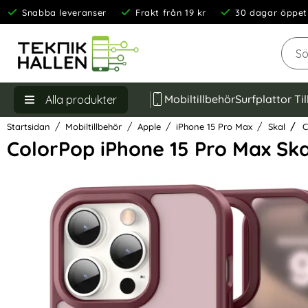
Snabba leveranser
Frakt från 19 kr
30 dagar öppet
Sök
Mobiltillbehör
Surfplattor Ti
Alla produkter
Startsidan
Mobiltillbehör
Apple
iPhone 15 Pro Max
Skal
C
ColorPop iPhone 15 Pro Max Sk
Hoppa
över
Bilder