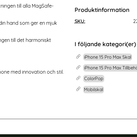
ningen till alla MagSafe-
Produktinformation
iPhone 15 Pro Max Skal CH
ColorPop iPhone 15 Pro M
agSafe Matt Svart
MagSafe Matt Mörk
SKU:
2
Art. nr 225134
i din hand som ger en mjuk
rea pris
109 kr
e pris
tidigare pris
299 kr
at Glas
rPop iPhone 15 Pro Max Skal CH MagSafe Matt Svart
Köp
ColorPop iPhone 15 
Lagervara
Tillgänglighet:
gen till det harmoniskt
I följande kategori(er)
iPhone 15 Pro Max Skal
iPhone 15 Pro Max Tillbeh
one med innovation och stil.
ColorPop
Mobilskal