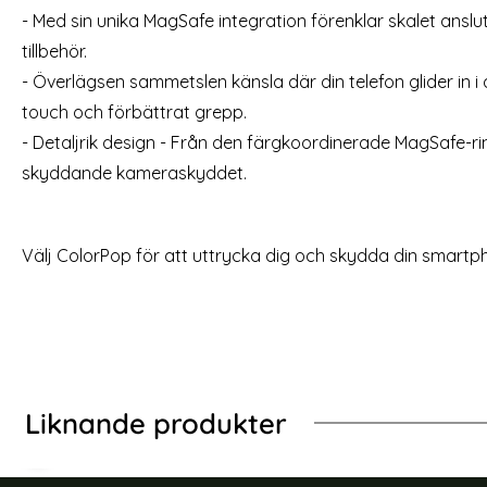
- Med sin unika MagSafe integration förenklar skalet anslut
3-Pack iPhone 15 Pro Max Linsskydd I Härdat
ColorPop 
tillbehör.
Glas
M
Art. nr 223074
Art. nr 225138
- Överlägsen sammetslen känsla där din telefon glider in 
rea pris
rea pris
99 kr
179 kr
tidigare pris
tidigar
299 kr
299 kr
l MagSafe MagMat Matt Svart
3-Pack iPhone 15 Pro Max Linsskydd I Härd
Köp
Colo
touch och förbättrat grepp.
Lagervara
Lagervara
Tillgänglighet:
Tillgänglighet:
- Detaljrik design - Från den färgkoordinerade MagSafe-rin
skyddande kameraskyddet.
Välj ColorPop för att uttrycka dig och skydda din smartph
Liknande produkter