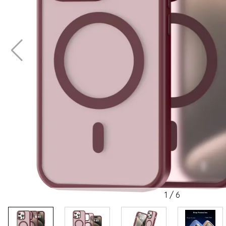
1
/
6