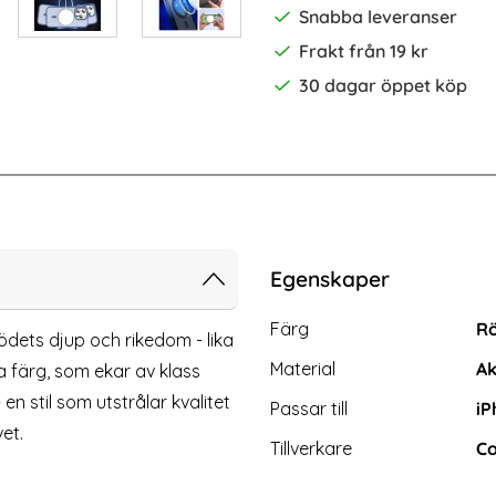
Snabba leveranser
Frakt från 19 kr
30 dagar öppet köp
-64%
o Max Linsskydd I Härdat Glas
ColorPop iPhone 15 Pro Max Skal C
Egenskaper
Egenskaper/attribut för d
Attribut
Värde
Färg
R
rödets djup och rikedom - lika
Material
Ak
 färg, som ekar av klass
en stil som utstrålar kvalitet
Passar till
iP
et.
Tillverkare
Co