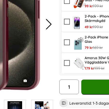
Glas - Med Mo
rea pris
tidigare pr
99 kr
199 kr
2-Pack - iPhon
Skärmskydd
rea pris
tidigare pr
49 kr
199 kr
2-Pack iPhone 
Glas
rea pris
tidigare pr
79 kr
169 kr
Amorus 30W G
Väggladdare V
rea pris
tidigare p
179 kr
199 kr
antal
Leveranstid:
1-3 daga