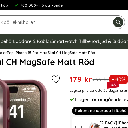
 köp
700 000+ nöjda kunder
Sök på Teknikhallen
Gen
llbehör
Laddare & Kablar
Smartwatch Tillbehör
Ljud & Bild
Gam
olorPop iPhone 15 Pro Max Skal CH MagSafe Matt Röd
al CH MagSafe Matt Röd
Handla denna produkt Colo
rea pris
179 kr
tidigare pris
Priset
299 kr
- 40%
Markera colorPop iPhone 15 Pro M
Prishistorik
Lägsta pris senaste 30 dagarna är
I lager för omgående le
Tillgänglighet:
Rekommenderade tillbehö
[2-PACK] iPho