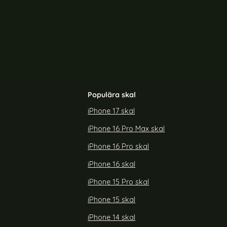
-64%
CH MagSafe Matt Rosa
ColorPop iPhone 15 Pro Max Skal CH MagSafe Matt 
Color
Populära skal
iPhone 17 skal
iPhone 16 Pro Max skal
ax Skal CH
ColorPop iPhone 15 Pro Max Skal CH
Grön
MagSafe Matt Off White
iPhone 16 Pro skal
Art. nr 225131
rea pris
109 kr
tidigare pris
299 kr
iPhone 16 skal
Pro Max Skal CH MagSafe Matt Ljus Grön
Köp
ColorPop iPhone 15 Pro Max Skal C
Köp
Lagervara
Tillgänglighet:
iPhone 15 Pro skal
iPhone 15 skal
iPhone 14 skal