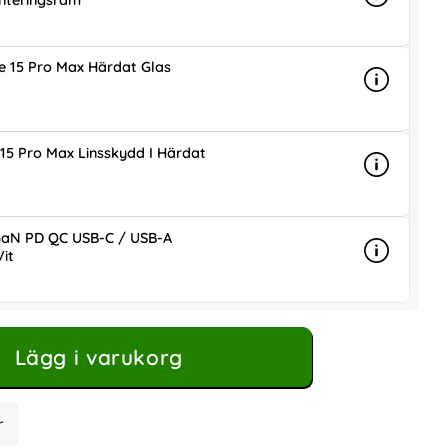
nteringsram
Info
mer info 
is
e 15 Pro Max Härdat Glas
Info
mer info 
is
15 Pro Max Linsskydd I Härdat
Info
mer info 
is
aN PD QC USB-C / USB-A
it
Info
mer info
ris
Lägg i varukorg
r