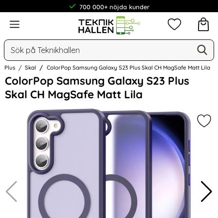
700 000+ nöjda kunder
Meny
Mina favorit
Sök
Ge
Sök på Teknikhallen
3 Plus
Skal
ColorPop Samsung Galaxy S23 Plus Skal CH MagSafe Matt Lila
Hoppa
ColorPop Samsung Galaxy S23 Plus
över
Skal CH MagSafe Matt Lila
Bilder
Mar