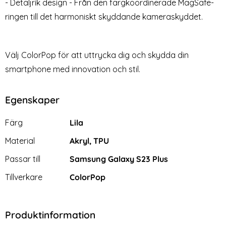
- Detaljrik design - Från den färgkoordinerade MagSafe-
ringen till det harmoniskt skyddande kameraskyddet.
Välj ColorPop för att uttrycka dig och skydda din
smartphone med innovation och stil.
Egenskaper
Egenskaper/attribut för denna produkt
Attribut
Värde
Färg
Lila
Material
Akryl, TPU
Passar till
Samsung Galaxy S23 Plus
Tillverkare
ColorPop
Produktinformation