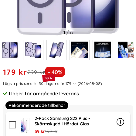
1
/
6
Handla denna produkt ColorPop Samsung Galaxy S23 Plus S
rea pris
179 kr
tidigare pris
Priset är nedsatt med
299 kr
- 40%
Prishistorik
Lägsta pris senaste 30 dagarna är 179 kr (2026-08-08)
I lager för omgående leverans
Tillgänglighet:
Rekommenderade tillbehör
2-Pack Samsung S22 Plus -
Skärmskydd i Härdat Glas
Info
mer in
rea pris
tidigare pris
59 kr
199 kr