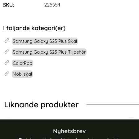
SKU:
225354
I följande kategori(er)
Samsung Galaxy S23 Plus Skal
Samsung Galaxy S23 Plus Tillbehör
ColorPop
Mobilskal
Liknande produkter
-57%
-40%
 Hybrid Grå
ng Galaxy S23 Plus Skal Läderbelagt Brun
ColorPop Samsung Galaxy S23 Plus
Col
Nyhetsbrev