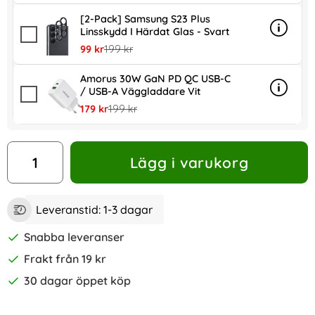
[2-Pack] Samsung S23 Plus
Linsskydd I Härdat Glas - Svart
Info
mer inf
rea pris
tidigare pris
99 kr
199 kr
Amorus 30W GaN PD QC USB-C
/ USB-A Väggladdare Vit
Info
mer in
rea pris
tidigare pris
179 kr
199 kr
antal
Lägg i varukorg
Leveranstid:
1-3 dagar
Snabba leveranser
Frakt från 19 kr
30 dagar öppet köp