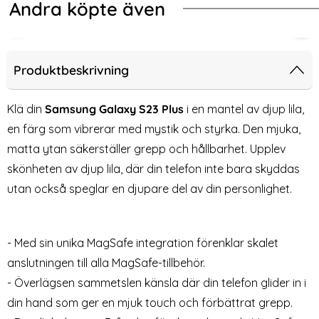
Andra köpte även
kal CH MagSafe Matt Off White
ng Galaxy S23 Plus Fodral Fjäril Roséguld
Magnetisk MagSafe Korthållare Blå
Mag
Produktbeskrivning
Klä din
Samsung Galaxy S23 Plus
i en mantel av djup lila,
en färg som vibrerar med mystik och styrka. Den mjuka,
matta ytan säkerställer grepp och hållbarhet. Upplev
skönheten av djup lila, där din telefon inte bara skyddas
utan också speglar en djupare del av din personlighet.
Magnetisk MagSafe
Magnetisk MagSafe
- Med sin unika MagSafe integration förenklar skalet
Korthållare Blå
Korthållare Safirblå
anslutningen till alla MagSafe-tillbehör.
Art. nr 219854
Art. nr 219851
rea pris
rea pris
159 kr
159 kr
- Överlägsen sammetslen känsla där din telefon glider in i
al Fjäril Roséguld
Magnetisk MagSafe Korthållare Blå
Köp
Magnetisk MagSafe Kort
ColorPo
Köp
Lagervara
Lagervara
Tillgänglighet:
Tillgänglighet:
din hand som ger en mjuk touch och förbättrat grepp.