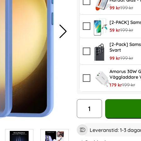
Härdat Glas -
rea pris
tidigare pr
99 kr
199 kr
[2-PACK] Sams
rea pris
tidigare pr
59 kr
199 kr
[2-Pack] Sams
Svart
rea pris
tidigare pr
99 kr
199 kr
Amorus 30W G
Väggladdare V
rea pris
tidigare p
179 kr
199 kr
antal
Leveranstid:
1-3 daga