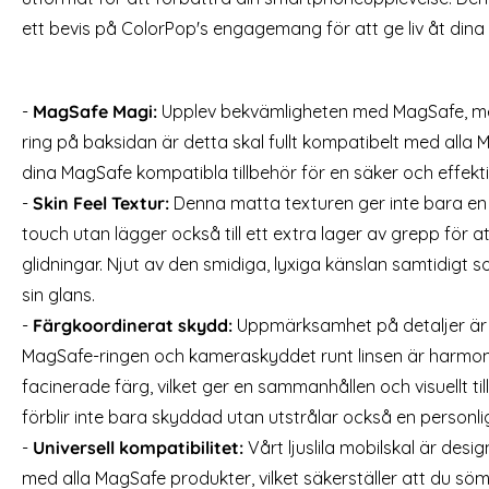
Spigen Galaxy S23 2-PACK GLAS.tR "Ez Fit"
HOFI Galaxy
ett bevis på ColorPop's engagemang för att ge liv åt dina 
Skärmskydd
Art. nr 216259
Art. nr 215277
rea pris
rea pris
259 kr
99 kr
al Läderbelagt Röd
Spigen Galaxy S23 2-PACK GLAS.tR "Ez Fit" S
Köp
Lagervara
Lagervara
-
MagSafe Magi:
Upplev bekvämligheten med MagSafe, me
Tillgänglighet:
Tillgänglighet:
ring på baksidan är detta skal fullt kompatibelt med alla M
dina MagSafe kompatibla tillbehör för en säker och effekti
-
Skin Feel Textur:
Denna matta texturen ger inte bara e
touch utan lägger också till ett extra lager av grepp för at
glidningar. Njut av den smidiga, lyxiga känslan samtidigt so
sin glans.
-
Färgkoordinerat skydd:
Uppmärksamhet på detaljer är a
MagSafe-ringen och kameraskyddet runt linsen är harmo
facinerade färg, vilket ger en sammanhållen och visuellt til
förblir inte bara skyddad utan utstrålar också en personli
-
Universell kompatibilitet:
Vårt ljuslila mobilskal är desi
med alla MagSafe produkter, vilket säkerställer att du söm