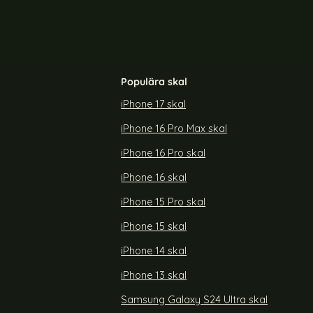
Populära skal
iPhone 17 skal
iPhone 16 Pro Max skal
S23 Skal CH
ColorPop Samsung Galaxy S23 Skal CH
 Blå
MagSafe Matt Off White
iPhone 16 Pro skal
Art. nr 225337
rea pris
119 kr
tidigare pris
299 kr
iPhone 16 skal
laxy S23 Skal CH MagSafe Matt Mörk Blå
Köp
ColorPop Samsung Galaxy S23 Skal 
Köp
Lagervara
Tillgänglighet:
iPhone 15 Pro skal
iPhone 15 skal
iPhone 14 skal
iPhone 13 skal
Samsung Galaxy S24 Ultra skal