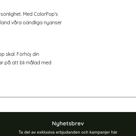
rsonlighet. Med ColorPop's
 bland våra oändliga nyanser
p skal. Förhöj din
ar på att bli målad med
-54%
alaxy S23 Skal CH MagSafe Matt Ljus Grön
ColorPop Samsung Galaxy S23 Ska
Nyhetsbrev
Ta del av exklusiva erbjudanden och kampanjer här