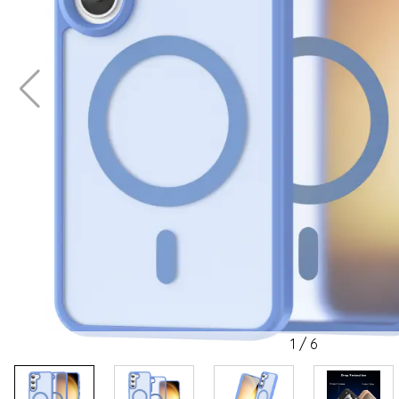
1
/
6