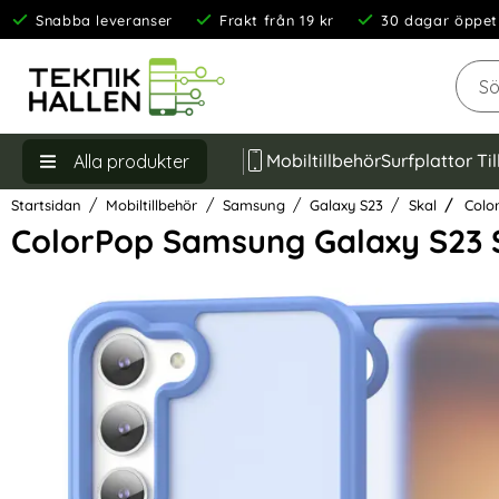
Snabba leveranser
Frakt från 19 kr
30 dagar öppet
Sök
Mobiltillbehör
Surfplattor Ti
Alla produkter
Startsidan
Mobiltillbehör
Samsung
Galaxy S23
Skal
Color
ColorPop Samsung Galaxy S23 S
Hoppa
över
Bilder