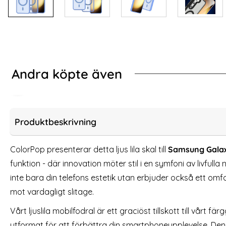
Andra köpte även
art
Samsung Galaxy S23 Skal Läderbelagt Röd
Spigen Galaxy S23 2
Produktbeskrivning
ColorPop presenterar detta ljus lila skal till
Samsung Gala
funktion - där innovation möter stil i en symfoni av livfulla
inte bara din telefons estetik utan erbjuder också ett o
mot vardagligt slitage.
Vårt ljuslila mobilfodral är ett graciöst tillskott till vårt 
utformat för att förbättra din smartphoneupplevelse. Den