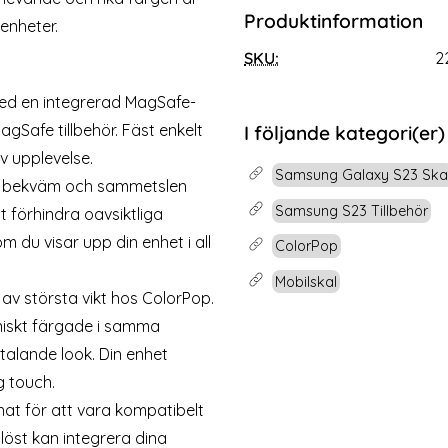
Produktinformation
 S23 Skärmskydd Heltäckande
ColorPop Samsung Galaxy 
enheter.
Pro+
MagSafe Matt Lavend
SKU:
2
Art. nr 225333
rea pris
179 kr
tidigare pris
299 kr
kärmskydd
HOFI Galaxy S23 Skärmskydd Heltäckande Pro+
Köp
ColorPop Samsung Galax
Lagervara
d en integrerad MagSafe-
Tillgänglighet:
agSafe tillbehör. Fäst enkelt
I följande kategori(er)
v upplevelse.
Samsung Galaxy S23 Ska
n bekväm och sammetslen
Samsung S23 Tillbehör
t förhindra oavsiktliga
m du visar upp din enhet i all
ColorPop
Mobilskal
v största vikt hos ColorPop.
niskt färgade i samma
ltalande look. Din enhet
g touch.
gnat för att vara kompatibelt
löst kan integrera dina