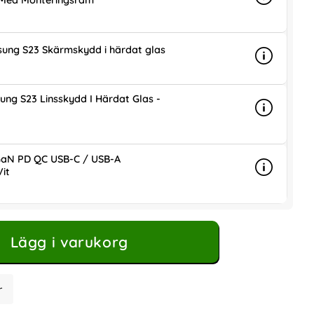
 Med Monteringsram
Info
mer info 
is
ung S23 Skärmskydd i härdat glas
Info
mer info 
is
ung S23 Linsskydd I Härdat Glas -
Info
mer info 
is
aN PD QC USB-C / USB-A
it
Info
mer info
ris
Lägg i varukorg
r