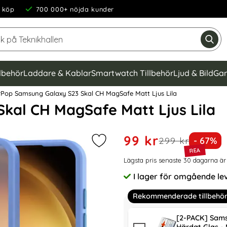
 köp
700 000+ nöjda kunder
Sök på Teknikhallen
Gen
llbehör
Laddare & Kablar
Smartwatch Tillbehör
Ljud & Bild
Gam
Pop Samsung Galaxy S23 Skal CH MagSafe Matt Ljus Lila
kal CH MagSafe Matt Ljus Lila
Handla denna produkt Colo
rea pris
99 kr
tidigare pris
Priset 
299 kr
- 67%
Markera colorPop Samsung Galaxy 
Prishistorik
Lägsta pris senaste 30 dagarna ä
I lager för omgående le
Tillgänglighet:
Rekommenderade tillbehö
[2-PACK] Sams