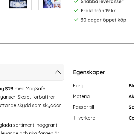
Snabba leveranser
Frakt från 19 kr
30 dagar öppet köp
-40%
-PACK GLAS.tR "Ez Fit" Skärmskydd
HOFI Galaxy S23 Skärmskydd Helt
Egenskaper
Egenskaper/attribut för d
Attribut
Värde
Färg
Bl
xy S23
med MagSafe
Material
Ak
 nyanser! Skalet förbättrar
mfattande skydd som skyddar
Passar till
Sa
Tillverkare
Co
färgglada sortiment, noggrant
 levande och rika färgen är