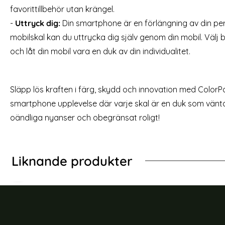
favorittillbehör utan krängel.
-
Uttryck dig:
Din smartphone är en förlängning av din pe
mobilskal kan du uttrycka dig själv genom din mobil. Välj
och låt din mobil vara en duk av din individualitet.
Släpp lös kraften i färg, skydd och innovation med ColorPo
smartphone upplevelse där varje skal är en duk som vänt
oändliga nyanser och obegränsat roligt!
Liknande produkter
-60%
-40%
e Matt Ljus Lila
ung Galaxy S23 Skal Kolfiber Textur Blå
ColorPop Samsung G