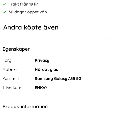
Frakt från 19 kr
30 dagar öppet köp
Andra köpte även
-55%
-57%
xtur Blå
g Galaxy A35 5G Fodral Läder Litchi Lila
[2-Pack] Samsung A35 5G Heltäcka
Sam
Egenskaper
Egenskaper/attribut för denna produkt
Attribut
Värde
Färg
Privacy
Material
Härdat glas
Passar till
Samsung Galaxy A35 5G
Tillverkare
ENKAY
Produktinformation
[2-Pack] Samsung A35 5G
Samsung Galaxy A35 5G