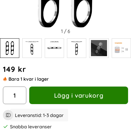
1
/
6
Handla denna produkt ENKAY Galaxy A35 5G 2-PACK Linssk
pris
149 kr
Bara 1 kvar i lager
antal
Lägg i varukorg
Leveranstid:
1-3 dagar
Snabba leveranser