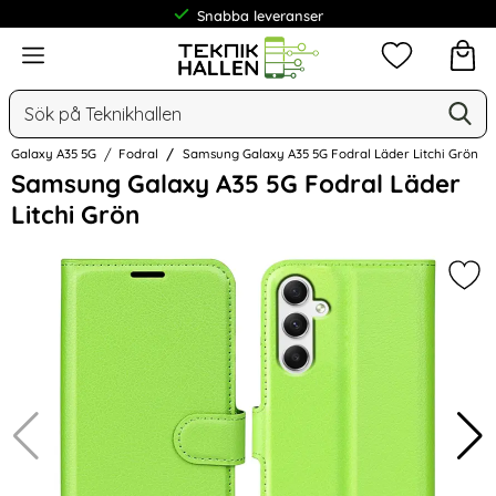
Frakt från 19 kr
Meny
Mina favorit
Sök
Ge
Sök på Teknikhallen
Galaxy A35 5G
Fodral
Samsung Galaxy A35 5G Fodral Läder Litchi Grön
Hoppa
Samsung Galaxy A35 5G Fodral Läder
över
Litchi Grön
Bilder
Mar