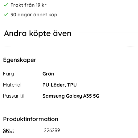
Frakt från 19 kr
30 dagar öppet köp
Andra köpte även
-67%
-27%
kin Touch Rosa
ng Galaxy A35 5G Fodral Split Läder Brun
2-Pack Samsung A35 5G Skärmskydd
Sam
Egenskaper
Egenskaper/attribut för denna produkt
Attribut
Värde
Färg
Grön
Material
PU-Läder, TPU
Passar till
Samsung Galaxy A35 5G
Produktinformation
SKU:
226289
2-Pack Samsung A35 5G
Samsung Galaxy A35 5G