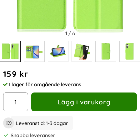
1
/
6
Handla denna produkt Samsung Galaxy A35 5G Fodral Läder
pris
159 kr
I lager för omgående leverans
Tillgänglighet:
antal
Lägg i varukorg
Leveranstid:
1-3 dagar
Snabba leveranser