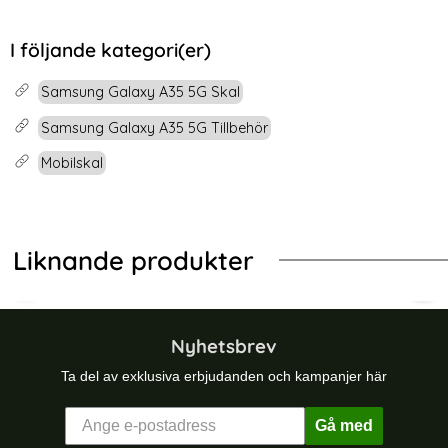
Skärmskydd Härdat Glas
Fodral Premium Äkta Läder
Art. nr 226330
Art. nr 226283
Brun
rea pris
rea pris
119 kr
219 kr
ORTHJO Galaxy A35 5G Skärmskydd Härdat Glas
Köp
Samsung Galaxy A35 5G Fodral 
Köp
I följande kategori(er)
Lagervara
Snart slutsåld!
Tillgänglighet:
Samsung Galaxy A35 5G Skal
Samsung Galaxy A35 5G Tillbehör
Mobilskal
Liknande produkter
Shield Vit
ng Galaxy S25 Edge Skal TPU / Akryl Transparent
Samsung Galaxy S23 Ultra Skal TP
Sam
Nyhetsbrev
Ta del av exklusiva erbjudanden och kampanjer här
Gå med