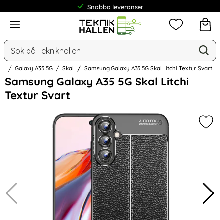
Snabba leveranser
Meny
Mina favorit
Sök
Ge
Sök på Teknikhallen
ng
Galaxy A35 5G
Skal
Samsung Galaxy A35 5G Skal Litchi Textur Svart
Hoppa
Samsung Galaxy A35 5G Skal Litchi
över
Textur Svart
Bilder
Mark