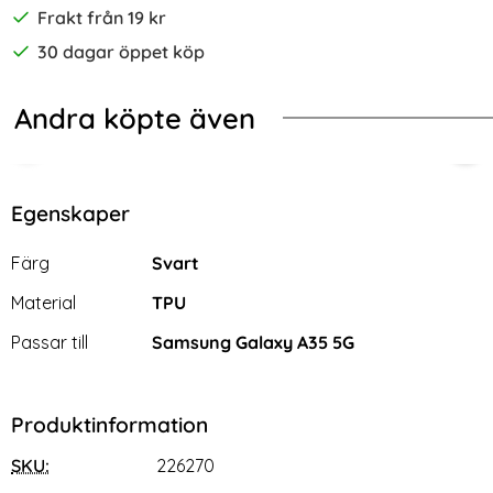
Frakt från 19 kr
30 dagar öppet köp
Andra köpte även
Tough Armor Svar
g Galaxy A35 5G Fodral / Magnet Skal 2in1 - Välj Färg! (Svar
NORTHJO Galaxy A35 5G Skärmsky
Sam
Egenskaper
Egenskaper/attribut för denna produkt
Attribut
Värde
Färg
Svart
Material
TPU
Passar till
Samsung Galaxy A35 5G
Produktinformation
SKU:
226270
NORTHJO Galaxy A35 5G
Samsung Galaxy A35 5G