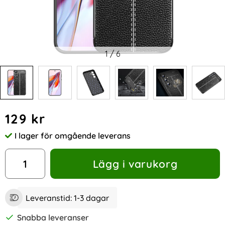
1
/
6
Handla denna produkt Samsung Galaxy A35 5G Skal Litchi T
pris
129 kr
I lager för omgående leverans
Tillgänglighet:
antal
Lägg i varukorg
Leveranstid:
1-3 dagar
Snabba leveranser