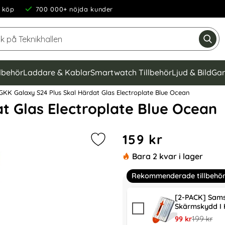
 köp
700 000+ nöjda kunder
Sök på Teknikhallen
Gen
llbehör
Laddare & Kablar
Smartwatch Tillbehör
Ljud & Bild
Gam
KK Galaxy S24 Plus Skal Härdat Glas Electroplate Blue Ocean
t Glas Electroplate Blue Ocean
Handla denna produkt GKK G
pris
159 kr
Markera gKK Galaxy S24 Plus Skal 
Bara 2 kvar i lager
Rekommenderade tillbehö
[2-PACK] Sams
Skärmskydd I 
rea pris
tidigare pr
99 kr
199 kr