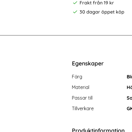
Frakt från 19 kr
30 dagar öppet köp
-25%
 Plus Heltäckande Skärmskydd i Härdat Glas
2-Pack Samsung S24 Plus - Skärmsk
Egenskaper
Egenskaper/attribut för d
Attribut
Värde
Färg
Bl
Material
Hä
Passar till
Sa
Tillverkare
G
Produktinformation
ung S24 Plus - Skärmskydd i
GKK Galaxy S24 Plus Skal 