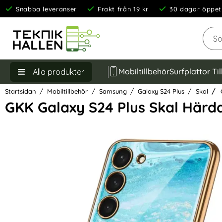
Snabba leveranser
Frakt från 19 kr
30 dagar öppet
Sök
Mobiltillbehör
Surfplattor Ti
Alla produkter
Startsidan
Mobiltillbehör
Samsung
Galaxy S24 Plus
Skal
G
GKK Galaxy S24 Plus Skal Härda
Hoppa
över
Bilder