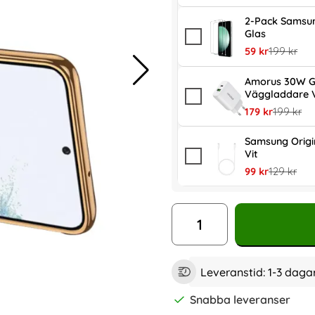
2-Pack Samsun
Glas
rea pris
tidigare pr
59 kr
199 kr
Amorus 30W G
Väggladdare V
rea pris
tidigare p
179 kr
199 kr
Samsung Orig
Vit
rea pris
tidigare pr
99 kr
129 kr
antal
Leveranstid:
1-3 daga
Snabba leveranser