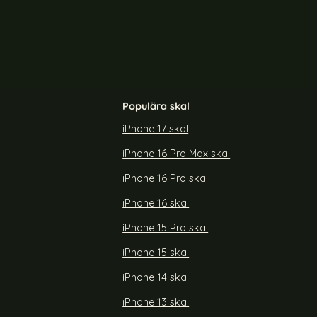
Populära skal
iPhone 17 skal
iPhone 16 Pro Max skal
Ultra Fodral
ENKAY Samsung Galaxy S26 Linsskydd
Härdat Glas Svart
iPhone 16 Pro skal
Art. nr 244312
rea pris
119 kr
iPhone 16 skal
laxy S26 Ultra Fodral RFID Läder Blå
Köp
ENKAY Samsung Galaxy S26 Linss
Köp
Lagervara
Tillgänglighet:
iPhone 15 Pro skal
iPhone 15 skal
iPhone 14 skal
iPhone 13 skal