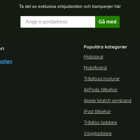
Ta del av exklusiva erbjudanden och kampanjer här
Gå med
Populära kategorier
on
Mobilskal
allen
Mobilfodral
xy S23 Ultra Flip Fodral Split
BINFEN Samsung Galaxy S26 
Läder Röd
RFID Läder Blå
Trådlösa hörlurar
Art. nr 243928
rea pris
139 kr
AirPods tillbehör
te Marmor Vit
ZNEH Galaxy S23 Ultra Flip Fodral Split Läder Röd
Köp
BINFEN Samsung Ga
Lagervara
Tillgänglighet:
Apple Watch armband
iPad tillbehör
Trådlös laddare
Väggladdare