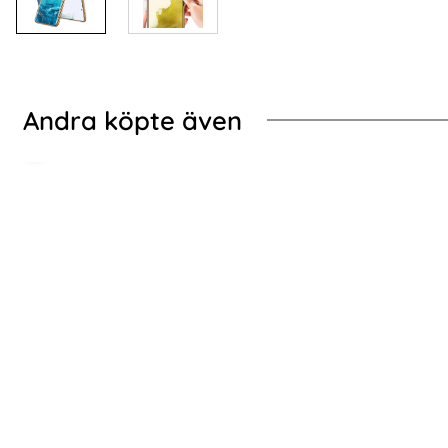
Andra köpte även
-76%
-70%
ME Galaxy S24 Plus Fodral Flip Retro Läder Vinröd
2-PACK Samsung S24
2-PACK Samsung S24 Plus Heltäckande
2-Pack Sams