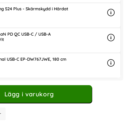
g S24 Plus - Skärmskydd i Härdat
Info
mer info 
is
aN PD QC USB-C / USB-A
it
Info
mer info
ris
inal USB-C EP-DW767JWE, 180 cm
Info
mer info 
is
Lägg i varukorg
r