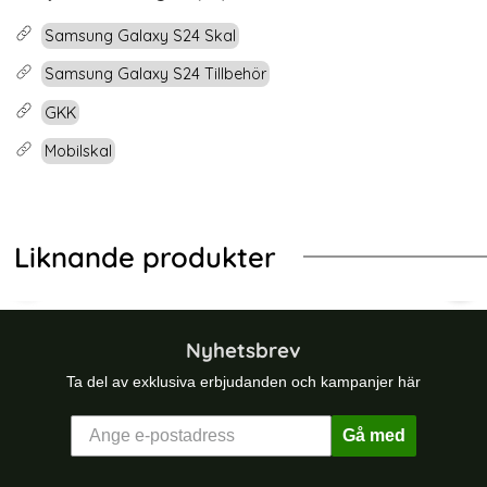
Samsung Galaxy S24 Skal
Samsung Galaxy S24 Tillbehör
GKK
Mobilskal
Liknande produkter
-25%
Shockproof Grå
ng Galaxy S24 Plus Skal Magic Shield TPU Mörk Grå
GKK Galaxy S24 Plus Skal Härdat G
GKK
Nyhetsbrev
Ta del av exklusiva erbjudanden och kampanjer här
Gå med