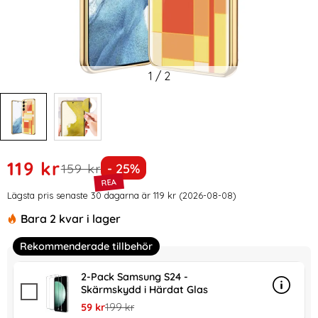
1
/
2
Handla denna produkt GKK Galaxy S24 Skal Härdat Glas El
rea pris
119 kr
tidigare pris
Priset är nedsatt med
159 kr
- 25%
Prishistorik
Lägsta pris senaste 30 dagarna är 119 kr (2026-08-08)
Bara 2 kvar i lager
Rekommenderade tillbehör
2-Pack Samsung S24 -
Skärmskydd i Härdat Glas
Info
mer in
rea pris
tidigare pris
59 kr
199 kr