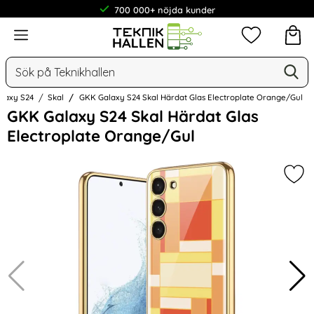
700 000+ nöjda kunder
Meny
Mina favorit
Sök
Ge
Sök på Teknikhallen
alaxy S24
Skal
GKK Galaxy S24 Skal Härdat Glas Electroplate Orange/Gul
Hoppa
GKK Galaxy S24 Skal Härdat Glas
över
Electroplate Orange/Gul
Bilder
Mar