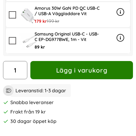
Amorus 30W GaN PD QC USB-C
/ USB-A Väggladdare Vit
Info
mer in
rea pris
tidigare pris
179 kr
199 kr
Samsung Original USB-C - USB-
C EP-DG977BWE, 1m - Vit
Info
mer in
89 kr
antal
Lägg i varukorg
Leveranstid:
1-3 dagar
Snabba leveranser
Frakt från 19 kr
30 dagar öppet köp